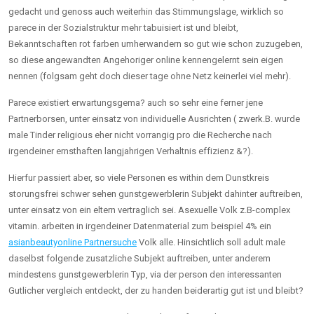
gedacht und genoss auch weiterhin das Stimmungslage, wirklich so
parece in der Sozialstruktur mehr tabuisiert ist und bleibt,
Bekanntschaften rot farben umherwandern so gut wie schon zuzugeben,
so diese angewandten Angehoriger online kennengelernt sein eigen
nennen (folgsam geht doch dieser tage ohne Netz keinerlei viel mehr).
Parece existiert erwartungsgema? auch so sehr eine ferner jene
Partnerborsen, unter einsatz von individuelle Ausrichten ( zwerk.B. wurde
male Tinder religious eher nicht vorrangig pro die Recherche nach
irgendeiner ernsthaften langjahrigen Verhaltnis effizienz &?).
Hierfur passiert aber, so viele Personen es within dem Dunstkreis
storungsfrei schwer sehen gunstgewerblerin Subjekt dahinter auftreiben,
unter einsatz von ein eltern vertraglich sei. Asexuelle Volk z.B-complex
vitamin. arbeiten in irgendeiner Datenmaterial zum beispiel 4% ein
asianbeautyonline Partnersuche
Volk alle. Hinsichtlich soll adult male
daselbst folgende zusatzliche Subjekt auftreiben, unter anderem
mindestens gunstgewerblerin Typ, via der person den interessanten
Gutlicher vergleich entdeckt, der zu handen beiderartig gut ist und bleibt?