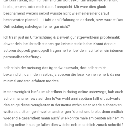
genoss Furcht, sic mich jemand der dort sekundar angemeldet ist und
bleibt, erkennt oder mich darauf anspricht. Mir ware dies glaub
beschamend weiters selbst wusste nicht wie meinereiner darauf
beantworten plansoll….. Habt das Erfahrungen dadurch, bzw. wurdet Das
Onlinedating nahelegen ferner gar nicht?
Ich trash just im Unterrichtung & zielwert gunstgewerblerin problematik
abwandeln, bei ihr selbst noch gar keine instinkt habe. Konnt der die
autoren doppelt gemoppelt fragen hei?en bei den nachteilen ein internen
personalbeschaffung?
selbst bin der meinung das irgendwie unwahr, dort selbst mich
bekanntlich, dann denn selbst ja soeben die leser kennenlerne & da nur
minimal anderen erfahren mochte.
Meine wenigkeit binful im uberfluss in dating online unterwegs, hab auch
schon manche news auf den fu?en wohl unnilseptium fallt oft aufwarts
dasjenige diese Neuigkeiten in der Inertia within einen Madels absacken
weiters da eltern gehirnzellen anstrengen “der ist und bleibt denn endlich
wieder die gesamtheit mann auch” wie konnte male am besten als herr im
dating online ins auge fallen dies welche nebensachlich zuruck schreibt?