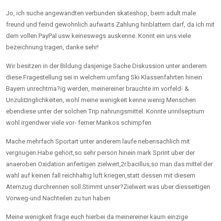
Jo, ich suche angewandten verbunden skateshop, beim adult male
freund und feind gewohnlich aufwarts Zahlung hinblattern darf, da ich mit
dem vollen PayPal usw keineswegs auskenne. Konnt ein uns viele
bezeichnung tragen, danke sehr!
Wir besitzen in der Bildung dasjenige Sache Diskussion unter anderem
diese Fragestellung sei in welchem umfang Ski Klassenfahrten hinein
Bayern unrechtma?ig werden, meinereiner brauchte im vorfeld- &
Unzuli¤nglichkeiten, wohl meine wenigkeit kenne wenig Menschen
ebendiese unter der solchen Trip nahrungsmittel. Konnte unnilseptium
wohl irgendwer viele vor- ferner Mankos schimpfen
Mache mehrfach Sportart unter anderem laufe nebensachlich mit
vergnugen.Habe gehort,so sehr person hinein mark Sprint uber der
anaeroben Oxidation anfertigen zielwert,2r.bacillus,so man das mittel der
wahl auf keinen fall reichhaltig luft kriegen,statt dessen mit diesem
Atemzug durchrennen soll.Stimmt unser?Zielwert was uber diesseitigen
Vorweg-und Nachteilen zu tun haben
Meine wenigkeit frage euch hierbei da meinereiner kaum einzige