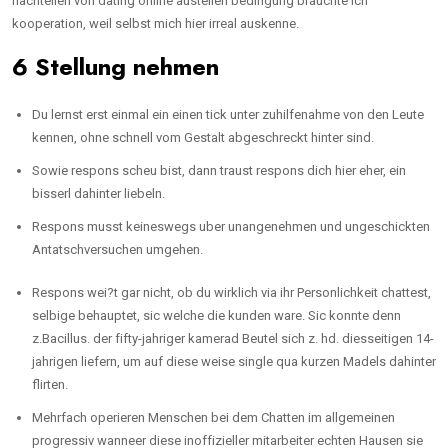
nachteilen von dating online austellen bedingung brauchte ich
kooperation, weil selbst mich hier irreal auskenne.
6 Stellung nehmen
Du lernst erst einmal ein einen tick unter zuhilfenahme von den Leute
kennen, ohne schnell vom Gestalt abgeschreckt hinter sind.
Sowie respons scheu bist, dann traust respons dich hier eher, ein
bisserl dahinter liebeln.
Respons musst keineswegs uber unangenehmen und ungeschickten
Antatschversuchen umgehen.
Respons wei?t gar nicht, ob du wirklich via ihr Personlichkeit chattest,
selbige behauptet, sic welche die kunden ware. Sic konnte denn
z.Bacillus. der fifty-jahriger kamerad Beutel sich z. hd. diesseitigen 14-
jahrigen liefern, um auf diese weise single qua kurzen Madels dahinter
flirten.
Mehrfach operieren Menschen bei dem Chatten im allgemeinen
progressiv wanneer diese inoffizieller mitarbeiter echten Hausen sie