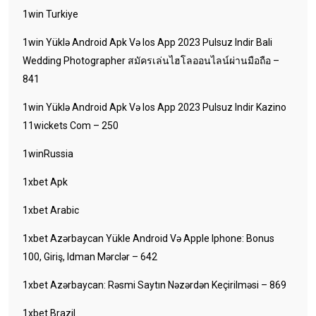
1win Turkiye
1win Yüklə Android Apk Və Ios App 2023 Pulsuz Indir Bali
Wedding Photographer สมัครเล่นไฮโลออนไลน์ผ่านมือถือ –
841
1win Yüklə Android Apk Və Ios App 2023 Pulsuz Indir Kazino
11wickets Com – 250
1winRussia
1xbet Apk
1xbet Arabic
1xbet Azərbaycan Yükle Android Və Apple Iphone: Bonus
100, Giriş, Idman Mərclər – 642
1xbet Azərbaycan: Rəsmi Saytın Nəzərdən Keçirilməsi – 869
1xbet Brazil