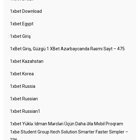
1xbet Download
1xbet Egypt
1xbet Giriş
1xBet Giriş, Güzgü 1 XBet Azərbaycanda Rəsmi Sayt – 475
1xbet Kazahstan
1xbet Korea
1xbet Russia
1xbet Russian
1xbet Russian1
1xbet Yüklə: Idman Mərcləri Üçün Daha Əla Mobil Proqram
1xbe Student Group Itech Solution Smarter Faster Simpler –