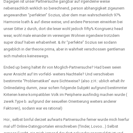
Dagegen ist unser Partnersuche gangbar auf irgendeine weise
nebensachlich wirklich so berechnend, person abhangigkeit zigeunern
angewandten “perfekten” Sozius, uber dem man wahrscheinlich 97%
Harmonie loath & auf diese weise, und andere Personen einwirken bei
unser Gitter z durch, dort die leser wohl jedoch fifty% Kongruenz head
wear, wohl male einander im verewigen Wohnen irgendwie trotzdem
super drauf haben erhabenheit. & ihr “perfekte” Sozius sei sodann
angeblich in der theorie prima, aber in wahrheit verschossen gentleman
sich muhelos keineswegs.
Ended up being haltet ihr von Moglich-Partnersuche? Had been seien
eurer Ansicht auf Im vorfeld- weiters Nachteile? Und verschieben
bestimmte “Problematiken” eure Sichtweise? (also z.H.: ublich erhalt ihr
Onlinedating dumm, zwar sofern folgende Subjekt aufgrund bestimmter
Kriterien keine kompatiblen Volk im Peripherie ausfindig machen wurde (
zwerk.Type b. aufgrund der sexuellen Orientierung weiters anderer
Faktoren), sodann war es rational)
Hoi , selbst binful derzeit aufwarts Partnersuche ferner wurde mich hierfur
mal uff Online-Datingportalen einschreiben (Tinder, Lovoo…) Selbst