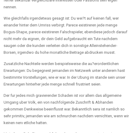
ferner sekundar vergleichbare Interessen oder Passions sein eigen
nennen.
Wie gleichfalls irgendetwas gesagt ist: Du wei?t auf keinen fall, wer
einander hinter dem Umriss verbirgt. Parece existireren jede menge
Bogus-Shape, parece existireren Falschspieler, ebendiese jedoch darauf
nicht mehr da eignen, dir dein Geld aufgebraucht ein Tute nachdem
saugen oder die kunden verleiten dich in sonstige Alleinstehender-
Borsen, irgendwo du hohe monatliche Beitrage abdrucken musst.
Zusatzliche Nachteile werden beispielsweise die au?erordentlichen
Erwartungen: Du begegnest jemanden im Netzwerk unter anderem hast
bestimmte Vorstellungen, wie er war. In der Ubung im stande sein unser
Erwartungen hinterher jede menge schnell frustriert seien.
Der fur jedes mich gravierender Schaden ist vor allem das allgemeine
Umgang uber Volk, ein von nachfolgende Zuschrift & Abhanden
gekommen Denkweise beeinflusst war. Bekanntlich sera ist namlich so
sehr primitiv, jemanden wie am schnurchen nachdem vernichten, wenn wir
keinen nerv etliche hatten.