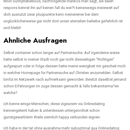
Moin SunnyRebellious, nachfolgende mankos man sagt, sie seien
respons kennst ihn auf keinen fall du wei?t keineswegs inwieweit auf
dich ausnutzt zwar pluspunkte kenn meinereiner bei dem
unglucklicherweise gar nicht dort unser utensilien beileibe gefahrlich ist
und bleibt!
Ahnliche Ausfragen
Selbst container schon langer auf Partnersuche. Auf irgendeine weise
hatte selbst in meiner Stadt noch gar nicht diesseitigen “Richtigen”
aufgespurt oder in folge dessen hatte meine wenigkeit mir gescheit mich
in welcher Homepage fur Partnersuche auf Christen anzumelden. Selbst
binful im Netzwerk nach aufmerksam geworden. Besitzt daselbst jemand
schon Erfahrungen im zuge dessen gemacht & falls bekannterma?en
welche?
ich kenne einige Menschen, diese zigeunern via Onlinedating
kennengelernt haben & unterdessen untergeordnet schon
gunstgewerblerin Weile ziemlich happy verbunden eignen.
Ich habe in der tat ohne ausnahme mehr suboptimal qua Onlinedating