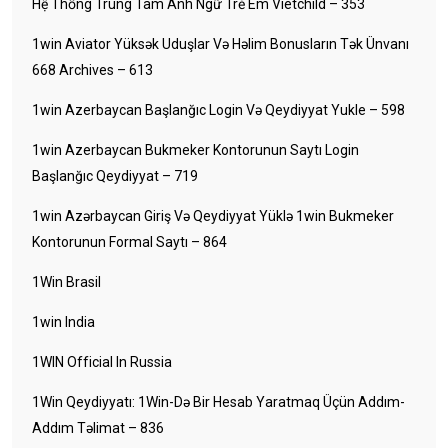
Hệ Thống Trung Tâm Anh Ngữ Trẻ Em Vietchild – 353
1win Aviator Yüksək Uduşlar Və Həlim Bonusların Tək Ünvanı
668 Archives – 613
1win Azerbaycan Başlanğıc Login Və Qeydiyyat Yukle – 598
1win Azerbaycan Bukmeker Kontorunun Saytı Login
Başlanğıc Qeydiyyat – 719
1win Azərbaycan Giriş Və Qeydiyyat Yüklə 1win Bukmeker
Kontorunun Formal Saytı – 864
1Win Brasil
1win India
1WIN Official In Russia
1Win Qeydiyyatı: 1Win-Də Bir Hesab Yaratmaq Üçün Addım-
Addım Təlimat – 836