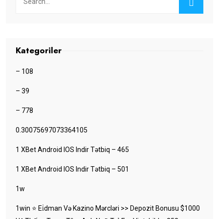
Kategoriler
– 108
– 39
– 778
0.30075697073364105
1 XBet Android IOS Indir Tətbiq – 465
1 XBet Android IOS Indir Tətbiq – 501
1w
1win ⭐ Ei̇dman Və Kazino Mərcləri >> Depozit Bonusu $1000