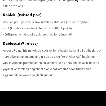
altında toplanır.
Kablolu (twisted pair)
Veri iletişimi için özel olarak üretilen kablolarla (utp.stp,ftp,fiber
optik)kurulan sistemlerdir.İletişim hızı 10(mbps) ile
40(Gbps)arasındadır.En çok tercih edilen yöntemdir.
Kablosuz(Wireless)
Access Point (Erişim noktası) adı verilen cihazlar kullanılır. Bu cihazlara o
networke ait tanımlamalar girilir ve bir LAN (Yerel Alan Ağı) bağlantısı
yapılır. Access pointler antenleri vasıtası ile bu network sinyalini havada
yayınlar ve wireless bağlantısı olan cihazlar tarafından bu yayınlar
algılanarak networke bağlantı kurulur