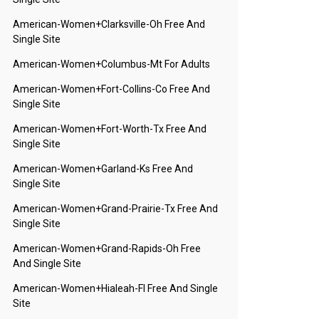
American-Women+clarksville-Oh Free And
Single Site
American-Women+columbus-Mt For Adults
American-Women+fort-Collins-Co Free And
Single Site
American-Women+fort-Worth-Tx Free And
Single Site
American-Women+garland-Ks Free And
Single Site
American-Women+grand-Prairie-Tx Free And
Single Site
American-Women+grand-Rapids-Oh Free
And Single Site
American-Women+hialeah-Fl Free And Single
Site