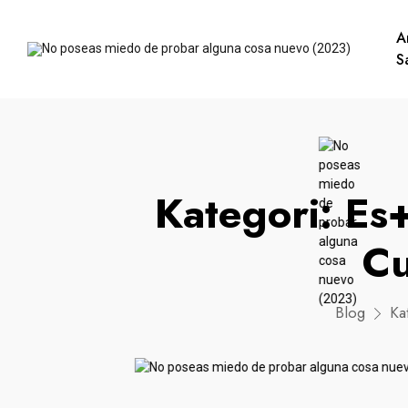
A
S
Kategori:
Es
Cu
Blog
Ka