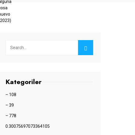
Kategoriler
– 108
– 39
– 778
0.30075697073364105