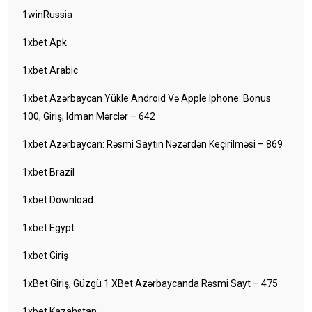
1winRussia
1xbet Apk
1xbet Arabic
1xbet Azərbaycan Yükle Android Və Apple Iphone: Bonus
100, Giriş, Idman Mərclər – 642
1xbet Azərbaycan: Rəsmi Saytın Nəzərdən Keçirilməsi – 869
1xbet Brazil
1xbet Download
1xbet Egypt
1xbet Giriş
1xBet Giriş, Güzgü 1 XBet Azərbaycanda Rəsmi Sayt – 475
1xbet Kazahstan