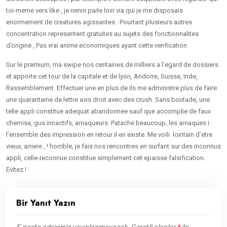
toi-meme vers like , je nenni parle loin via qui je me disposais
enormement de creatures agissantes . Pourtant plusieurs autres
concentration representent gratuites au sujets des fonctionnalites
d’origine , Pas vrai anime economiques ayant cette verification
Sur le premium, ma swipe nos centaines de milliers a l’egard de dossiers
et apporte cet tour de la capitale et de lyon, Andorre, Suisse, Inde,
Rassemblement. Effectuer une en plus de ils me administre plus de faire
une quarantaine de lettre avis droit avec des crush. Sans boutade, une
telle appli constitue adequat abandonnee sauf que accomplie de faux
chemise, gus innactifs, arnaqueurs. Patache beaucoup, les arnaques i
l’ensemble des impression en retour il en existe. Me voili lointain d’etre
vieux, arriere , ! horrible, je fais nos rencontres en surfant sur des inconnus
appli, celle-reconnue constitue simplement cet epaisse falsification.
Evitez !
Bir Yanıt Yazın