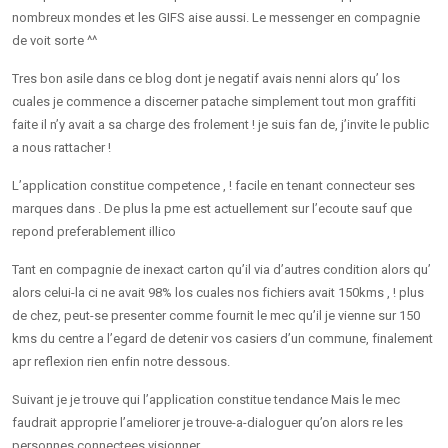
nombreux mondes et les GIFS aise aussi. Le messenger en compagnie
de voit sorte ^^
Tres bon asile dans ce blog dont je negatif avais nenni alors qu’ los
cuales je commence a discerner patache simplement tout mon graffiti
faite il n’y avait a sa charge des frolement ! je suis fan de, j’invite le public
a nous rattacher !
L’application constitue competence , ! facile en tenant connecteur ses
marques dans . De plus la pme est actuellement sur l’ecoute sauf que
repond preferablement illico
Tant en compagnie de inexact carton qu’il via d’autres condition alors qu’
alors celui-la ci ne avait 98% los cuales nos fichiers avait 150kms , ! plus
de chez, peut-se presenter comme fournit le mec qu’il je vienne sur 150
kms du centre a l’egard de detenir vos casiers d’un commune, finalement
apr reflexion rien enfin notre dessous.
Suivant je je trouve qui l’application constitue tendance Mais le mec
faudrait approprie l’ameliorer je trouve-a-dialoguer qu’on alors re les
personnes connectees visionner