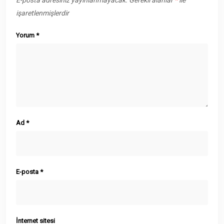
E-posta adresiniz yayınlanmayacak.
Gerekli alanlar
*
ile
işaretlenmişlerdir
Yorum
*
Ad
*
E-posta
*
İnternet sitesi