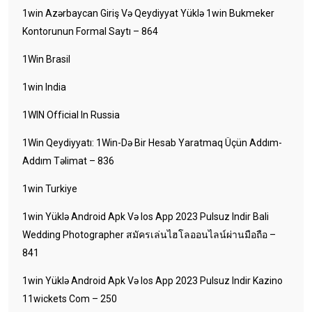
1win Azərbaycan Giriş Və Qeydiyyat Yüklə 1win Bukmeker
Kontorunun Formal Saytı – 864
1Win Brasil
1win India
1WIN Official In Russia
1Win Qeydiyyatı: 1Win-Də Bir Hesab Yaratmaq Üçün Addım-
Addım Təlimat – 836
1win Turkiye
1win Yüklə Android Apk Və Ios App 2023 Pulsuz Indir Bali
Wedding Photographer สมัครเล่นไฮโลออนไลน์ผ่านมือถือ –
841
1win Yüklə Android Apk Və Ios App 2023 Pulsuz Indir Kazino
11wickets Com – 250