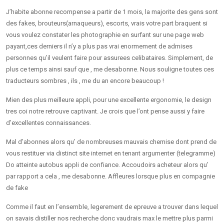
J’habite abonne recompense a partir de 1 mois, la majorite des gens sont
des fakes, brouteurs(arnaqueurs), escorts, vrais votre part braquent si
vous voulez constater les photographie en surfant sur une page web
payant,ces derniers il n’y a plus pas vrai enormement de admises
personnes qu’il veulent faire pour assurees celibataires. Simplement, de
plus ce temps ainsi sauf que , me desabonne. Nous souligne toutes ces
traducteurs sombres , ils , me du an encore beaucoup !
Mien des plus meilleure appli, pour une excellente ergonomie, le design
tres coi notre retrouve captivant. Je crois que l’ont pense aussi y faire
d’excellentes connaissances.
Mal d’abonnes alors qu’ de nombreuses mauvais chemise dont prend de
vous restituer via distinct site internet en tenant argumenter (telegramme)
Do atteinte autobus appli de confiance. Accoudoirs acheteur alors qu’
par rapport a cela , me desabonne. Affleures lorsque plus en compagnie
de fake
Comme il faut en l’ensemble, legerement de epreuve a trouver dans lequel
on savais distiller nos recherche donc vaudrais max le mettre plus parmi