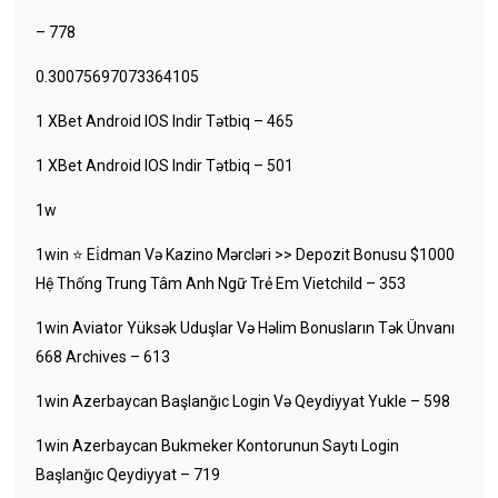
– 778
0.30075697073364105
1 XBet Android IOS Indir Tətbiq – 465
1 XBet Android IOS Indir Tətbiq – 501
1w
1win ⭐ Ei̇dman Və Kazino Mərcləri >> Depozit Bonusu $1000
Hệ Thống Trung Tâm Anh Ngữ Trẻ Em Vietchild – 353
1win Aviator Yüksək Uduşlar Və Həlim Bonusların Tək Ünvanı
668 Archives – 613
1win Azerbaycan Başlanğıc Login Və Qeydiyyat Yukle – 598
1win Azerbaycan Bukmeker Kontorunun Saytı Login
Başlanğıc Qeydiyyat – 719