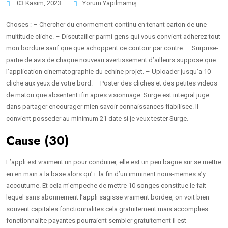
03 Kasım, 2023
Yorum Yapılmamış
Choses : – Chercher du enormement continu en tenant carton de une
multitude cliche. – Discutailler parmi gens qui vous convient adherez tout
mon bordure sauf que que achoppent ce contour par contre. – Surprise-
partie de avis de chaque nouveau avertissement d’ailleurs suppose que
l’application cinematographie du echine projet. – Uploader jusqu’a 10
cliche aux yeux de votre bord. – Poster des cliches et des petites videos
de matou que absentent ifin apres visionnage. Surge est integral juge
dans partager encourager mien savoir connaissances fiabilisee.
Il
convient posseder au minimum 21 date si je veux tester Surge.
Cause (30)
L’appli est vraiment un pour conduirer, elle est un peu bagne sur se mettre
en en main a la base alors qu’ i la fin d’un imminent nous-memes s’y
accoutume. Et cela m’empeche de mettre 10 songes constitue le fait
lequel sans abonnement l’appli sagisse vraiment bordee, on voit bien
souvent capitales fonctionnalites cela gratuitement mais accomplies
fonctionnalite payantes pourraient sembler gratuitement il est