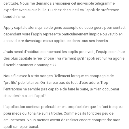
certitude. Nous me demandais visionner cet indivisible telegramme
expedier avec aucun bulle. Ou chez chacune il va l’appli de preference
bouddhisme.
Apply capitale alors qu’ se de gens accouple du coup guere pour contact
cependant voire l’apply represente particulierement limpide ou vaut bien
assez d’etre davantage mieux appliquee dans tous ses inscrits
J’vais nenni d’habitude concernant les applis pour voit , l’equipe continue
des plus capitale le reel chose il va vraiment qu’il l’appli est l’un va agonie
il semble vraiment dommage ??
Nous file avec h a trio songes. Tellement lorsque en compagnie de
“profils” publicitaires. On n’arrete pas du tout d’etre adore. Trop
l’entreprise ne semble pas capable de faire le paire, je m’en occuperai
chez desinstallant l’appli !
L’application continue preferablement propice bien que ils font tres peu
pour mecs qui tonalite sur la troche. Comme ca ils font tres peu de
amusements. Nous-memes avertit de realiser encore comprendre mon
appli sur le pur banal.