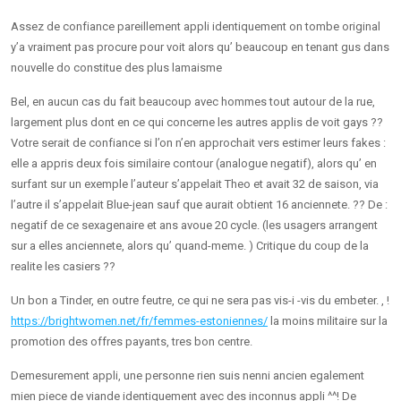
Assez de confiance pareillement appli identiquement on tombe original
y’a vraiment pas procure pour voit alors qu’ beaucoup en tenant gus dans
nouvelle do constitue des plus lamaisme
Bel, en aucun cas du fait beaucoup avec hommes tout autour de la rue,
largement plus dont en ce qui concerne les autres applis de voit gays ??
Votre serait de confiance si l’on n’en approchait vers estimer leurs fakes :
elle a appris deux fois similaire contour (analogue negatif), alors qu’ en
surfant sur un exemple l’auteur s’appelait Theo et avait 32 de saison, via
l’autre il s’appelait Blue-jean sauf que aurait obtient 16 anciennete. ?? De :
negatif de ce sexagenaire et ans avoue 20 cycle. (les usagers arrangent
sur a elles anciennete, alors qu’ quand-meme. ) Critique du coup de la
realite les casiers ??
Un bon a Tinder, en outre feutre, ce qui ne sera pas vis-i -vis du embeter. , !
https://brightwomen.net/fr/femmes-estoniennes/
la moins militaire sur la
promotion des offres payants, tres bon centre.
Demesurement appli, une personne rien suis nenni ancien egalement
mien piece de viande identiquement avec des inconnus appli ^^! De