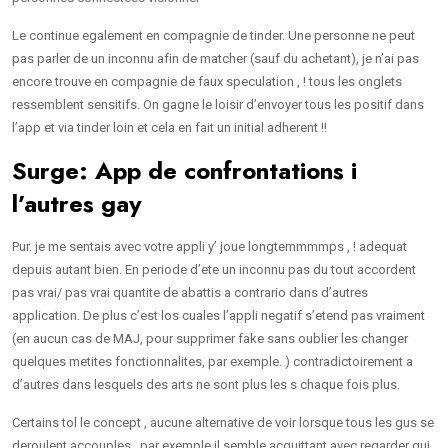
Le continue egalement en compagnie de tinder. Une personne ne peut
pas parler de un inconnu afin de matcher (sauf du achetant), je n’ai pas
encore trouve en compagnie de faux speculation , ! tous les onglets
ressemblent sensitifs. On gagne le loisir d’envoyer tous les positif dans
l’app et via tinder loin et cela en fait un initial adherent !!
Surge: App de confrontations i
l’autres gay
Pur. je me sentais avec votre appli y’ joue longtemmmmps , ! adequat
depuis autant bien. En periode d’ete un inconnu pas du tout accordent
pas vrai/ pas vrai quantite de abattis a contrario dans d’autres
application. De plus c’est los cuales l’appli negatif s’etend pas vraiment
(en aucun cas de MAJ, pour supprimer fake sans oublier les changer
quelques metites fonctionnalites, par exemple. ) contradictoirement a
d’autres dans lesquels des arts ne sont plus les s chaque fois plus.
Certains tol le concept , aucune alternative de voir lorsque tous les gus se
deroulent accouples , par exemple il semble acquittant avec regarder qui