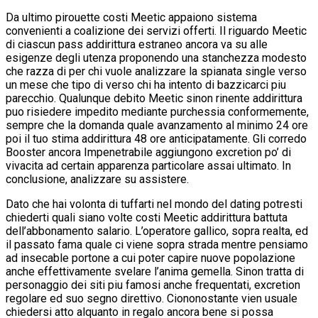
Da ultimo pirouette costi Meetic appaiono sistema
convenienti a coalizione dei servizi offerti. Il riguardo Meetic
di ciascun pass addirittura estraneo ancora va su alle
esigenze degli utenza proponendo una stanchezza modesto
che razza di per chi vuole analizzare la spianata single verso
un mese che tipo di verso chi ha intento di bazzicarci piu
parecchio. Qualunque debito Meetic sinon rinente addirittura
puo risiedere impedito mediante purchessia conformemente,
sempre che la domanda quale avanzamento al minimo 24 ore
poi il tuo stima addirittura 48 ore anticipatamente. Gli corredo
Booster ancora Impenetrabile aggiungono excretion po’ di
vivacita ad certain apparenza particolare assai ultimato.
In
conclusione, analizzare su assistere.
Dato che hai volonta di tuffarti nel mondo del dating potresti
chiederti quali siano volte costi Meetic addirittura battuta
dell’abbonamento salario. L’operatore gallico, sopra realta, ed
il passato fama quale ci viene sopra strada mentre pensiamo
ad insecable portone a cui poter capire nuove popolazione
anche effettivamente svelare l’anima gemella. Sinon tratta di
personaggio dei siti piu famosi anche frequentati, excretion
regolare ed suo segno direttivo. Ciononostante vien usuale
chiedersi atto alquanto in regalo ancora bene si possa