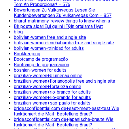
Tem An Proporcionar! – 576
Bewertungen Zu Vulkanvegas Lesen Sie
Kundenbewertungen Zu Vulkanvegas Com – 857
bharat-matrimony-review things to know when a
Bir posta sipariЕџi gelini iГ§in ortalama fiyat
blog
bolivian-women free and single site
bolivian-women+cochabamba free and single site
bolivian-women+trinidad for adults
Bookkeeping
Bootcamp de programação
Bootcamp de programación
bosnian-women for adults
brazilian-women+blumenau online
brazilian-women+florianopolis free and single site
brazilian-women+fortaleza online
brazilian-women+rio-branco for adults
brazilian-women+rio-grande for adults
brazilian-women+sao-paulo for adults
bridesconfidential.com de+east-meet-east-test Wie
funktioniert die Mail -Bestellung Braut?
bridesconfidential.com de+japanische-braute Wie
funktioniert die Mail -Bestellung Braut?