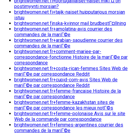
brightwomen.net fi+portugalilaiset-naiset mikГ¤ on
postimyynti morsian?
brightwomen.net fi+tajik-naiset huipputarjous morsian
istuu
brightwomen.net finska-kvinnor mail brudbestГ¤llning
brightwomen.net fr+amolatina-avis courrier des
commandes de la mariГ©e
brightwomen.net fr+arabian-saoudienne courrier des
commandes de la mariГ©e
brightwomen.net fr+comment-mariee-par-
correspondance-fonctionne Histoire de la mariГ©e par
correspondance
brightwomen.net fr+costa-rican-femmes Sites Web de
mariГ©e par correspondance Reddit
brightwomen.net fr+cupid-com-avis Sites Web de
mariГ©e par correspondance Reddit
brightwomen.net fr+femme-francaise Histoire de la
mariГ©e par correspondance
brightwomen.net fr+femme-kazakhstan sites de
mariГ©e par correspondance les mieux notГ©s
brightwomen.net fr+femme-polonaise Avis sur le site
Web de la commande par correspondance
brightwomen.net fr+femmes-argentines courrier des
commandes de la mariГ©e