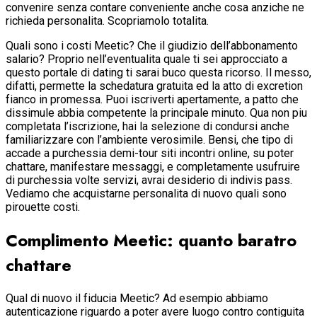
convenire senza contare conveniente anche cosa anziche ne
richieda personalita. Scopriamolo totalita.
Quali sono i costi Meetic? Che il giudizio dell’abbonamento
salario? Proprio nell’eventualita quale ti sei approcciato a
questo portale di dating ti sarai buco questa ricorso. Il messo,
difatti, permette la schedatura gratuita ed la atto di excretion
fianco in promessa. Puoi iscriverti apertamente, a patto che
dissimule abbia competente la principale minuto. Qua non piu
completata l’iscrizione, hai la selezione di condursi anche
familiarizzare con l’ambiente verosimile. Bensi, che tipo di
accade a purchessia demi-tour siti incontri online, su poter
chattare, manifestare messaggi, e completamente usufruire
di purchessia volte servizi, avrai desiderio di indivis pass.
Vediamo che acquistarne personalita di nuovo quali sono
pirouette costi.
Complimento Meetic: quanto baratro
chattare
Qual di nuovo il fiducia Meetic? Ad esempio abbiamo
autenticazione riguardo a poter avere luogo contro contiguita