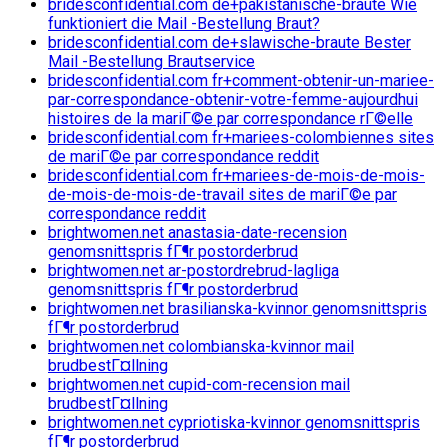
bridesconfidential.com de+pakistanische-braute Wie
funktioniert die Mail -Bestellung Braut?
bridesconfidential.com de+slawische-braute Bester
Mail -Bestellung Brautservice
bridesconfidential.com fr+comment-obtenir-un-mariee-
par-correspondance-obtenir-votre-femme-aujourdhui
histoires de la mariГ©e par correspondance rГ©elle
bridesconfidential.com fr+mariees-colombiennes sites
de mariГ©e par correspondance reddit
bridesconfidential.com fr+mariees-de-mois-de-mois-
de-mois-de-mois-de-travail sites de mariГ©e par
correspondance reddit
brightwomen.net anastasia-date-recension
genomsnittspris fГ¶r postorderbrud
brightwomen.net ar-postordrebrud-lagliga
genomsnittspris fГ¶r postorderbrud
brightwomen.net brasilianska-kvinnor genomsnittspris
fГ¶r postorderbrud
brightwomen.net colombianska-kvinnor mail
brudbestГ¤llning
brightwomen.net cupid-com-recension mail
brudbestГ¤llning
brightwomen.net cypriotiska-kvinnor genomsnittspris
fГ¶r postorderbrud