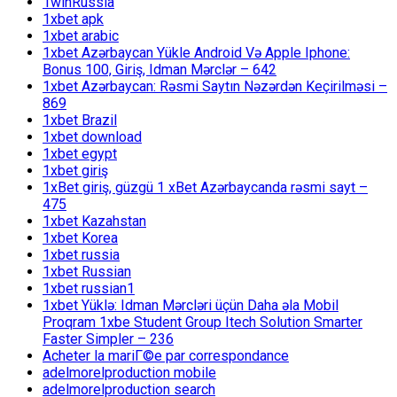
1winRussia
1xbet apk
1xbet arabic
1xbet Azərbaycan Yükle Android Və Apple Iphone:
Bonus 100, Giriş, Idman Mərclər – 642
1xbet Azərbaycan: Rəsmi Saytın Nəzərdən Keçirilməsi –
869
1xbet Brazil
1xbet download
1xbet egypt
1xbet giriş
1xBet giriş, güzgü 1 xBet Azərbaycanda rəsmi sayt –
475
1xbet Kazahstan
1xbet Korea
1xbet russia
1xbet Russian
1xbet russian1
1xbet Yüklə: Idman Mərcləri üçün Daha əla Mobil
Proqram 1xbe Student Group Itech Solution Smarter
Faster Simpler – 236
Acheter la mariГ©e par correspondance
adelmorelproduction mobile
adelmorelproduction search