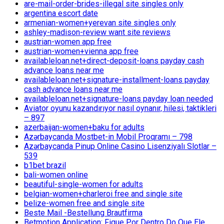
are-mail-order-brides-illegal site singles only
argentina escort date
armenian-women+yerevan site singles only
ashley-madison-review want site reviews
austrian-women app free
austrian-women+vienna app free
availableloan.net+direct-deposit-loans payday cash
advance loans near me
availableloan.net+signature-installment-loans payday
cash advance loans near me
availableloan.net+signature-loans payday loan needed
Aviator oyunu kazandırıyor nasıl oynanır, hilesi, taktikleri
– 897
azerbaijan-women+baku for adults
Azərbaycanda Mostbet-in Mobil Proqramı – 798
Azərbaycanda Pinup Online Casino Lisenziyalı Slotlar –
539
b1bet brazil
bali-women online
beautiful-single-women for adults
belgian-women+charleroi free and single site
belize-women free and single site
Beste Mail -Bestellung Brautfirma
Betmotion Application: Fique Por Dentro Do Que Ele