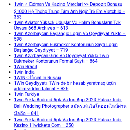
1win ⭐ Ei̇dman Və Kazino Mərcləri >> Depozit Bonusu
$1000 Hệ Thống Trung Tâm Anh Ngữ Trẻ Em Vietchild –
353
1win Aviator Yüksək Uduşlar Və Həlim Bonusların Tək
Ünvanı 668 Archives – 613
1win Azerbaycan Başlanğıc Login Və Qeydiyyat Yukle –
598
1win Azerbaycan Bukmeker Kontorunun Saytı Login
Başlanğıc Qeydiyyat – 719
1win Azərbaycan Giriş Və Qeydiyyat Yüklə 1win
Bukmeker Kontorunun Formal Saytı – 864
1Win Brasil
1win India
1WIN Official In Russia
1Win Qeydiyyatı: 1Win-də bir hesab yaratmaq üçün
addım-addım təlimat – 836
1win Turkiye
1win Yüklə Android Apk Və Ios App 2023 Pulsuz Indir
Bali Wedding Photographer สมัครเล่นไฮโลออนไลน์ผ่าน
มือถือ – 841
1win Yüklə Android Apk Və Ios App 2023 Pulsuz Indir
Kazino 11wickets Com – 250