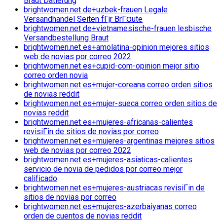
Braut Datierung
brightwomen.net de+uzbek-frauen Legale
Versandhandel Seiten fГјr BrГ¤ute
brightwomen.net de+vietnamesische-frauen lesbische
Versandbestellung Braut
brightwomen.net es+amolatina-opinion mejores sitios
web de novias por correo 2022
brightwomen.net es+cupid-com-opinion mejor sitio
correo orden novia
brightwomen.net es+mujer-coreana correo orden sitios
de novias reddit
brightwomen.net es+mujer-sueca correo orden sitios de
novias reddit
brightwomen.net es+mujeres-africanas-calientes
revisiГіn de sitios de novias por correo
brightwomen.net es+mujeres-argentinas mejores sitios
web de novias por correo 2022
brightwomen.net es+mujeres-asiaticas-calientes
servicio de novia de pedidos por correo mejor
calificado
brightwomen.net es+mujeres-austriacas revisiГіn de
sitios de novias por correo
brightwomen.net es+mujeres-azerbaiyanas correo
orden de cuentos de novias reddit