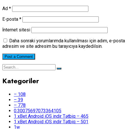
Ad
*
E-posta
*
İnternet sitesi
Daha sonraki yorumlarımda kullanılması için adım, e-posta
adresim ve site adresim bu tarayıcıya kaydedilsin.
Kategoriler
– 108
– 39
– 778
0.30075697073364105
1 xBet Android iOS indir Tətbiq – 465
1 xBet Android iOS indir Tətbiq – 501
1w