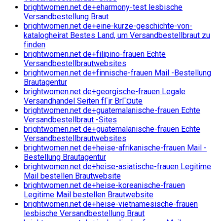
brightwomen.net de+eharmony-test lesbische
Versandbestellung Braut
brightwomen.net de+eine-kurze-geschichte-von-
katalogheirat Bestes Land, um Versandbestellbraut zu
finden
brightwomen.net de+filipino-frauen Echte
Versandbestellbrautwebsites
brightwomen.net de+finnische-frauen Mail -Bestellung
Brautagentur
brightwomen.net de+georgische-frauen Legale
Versandhandel Seiten fГјr BrГ¤ute
brightwomen.net de+guatemalanische-frauen Echte
Versandbestellbraut -Sites
brightwomen.net de+guatemalanische-frauen Echte
Versandbestellbrautwebsites
brightwomen.net de+heise-afrikanische-frauen Mail -
Bestellung Brautagentur
brightwomen.net de+heise-asiatische-frauen Legitime
Mail bestellen Brautwebsite
brightwomen.net de+heise-koreanische-frauen
Legitime Mail bestellen Brautwebsite
brightwomen.net de+heise-vietnamesische-frauen
lesbische Versandbestellung Braut