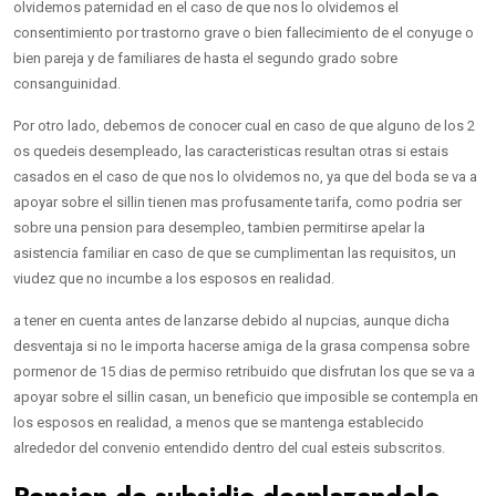
olvidemos paternidad en el caso de que nos lo olvidemos el
consentimiento por trastorno grave o bien fallecimiento de el conyuge o
bien pareja y de familiares de hasta el segundo grado sobre
consanguinidad.
Por otro lado, debemos de conocer cual en caso de que alguno de los 2
os quedeis desempleado, las caracteristicas resultan otras si estais
casados en el caso de que nos lo olvidemos no, ya que del boda se va a
apoyar sobre el silli­n tienen mas profusamente tarifa, como podri­a ser
sobre una pension para desempleo, tambien permitirse apelar la
asistencia familiar en caso de que se cumplimentan las requisitos, un
viudez que no incumbe a los esposos en realidad.
a tener en cuenta antes de lanzarse debido al nupcias, aunque dicha
desventaja si no le importa hacerse amiga de la grasa compensa sobre
pormenor de 15 dias de permiso retribuido que disfrutan los que se va a
apoyar sobre el silli­n casan, un beneficio que imposible se contempla en
los esposos en realidad, a menos que se mantenga establecido
alrededor del convenio entendido dentro del cual esteis subscritos.
Pension de subsidio desplazandolo