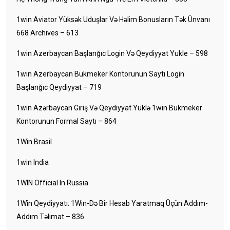
1win Aviator Yüksək Uduşlar Və Həlim Bonusların Tək Ünvanı
668 Archives – 613
1win Azerbaycan Başlanğıc Login Və Qeydiyyat Yukle – 598
1win Azerbaycan Bukmeker Kontorunun Saytı Login
Başlanğıc Qeydiyyat – 719
1win Azərbaycan Giriş Və Qeydiyyat Yüklə 1win Bukmeker
Kontorunun Formal Saytı – 864
1Win Brasil
1win India
1WIN Official In Russia
1Win Qeydiyyatı: 1Win-Də Bir Hesab Yaratmaq Üçün Addım-
Addım Təlimat – 836