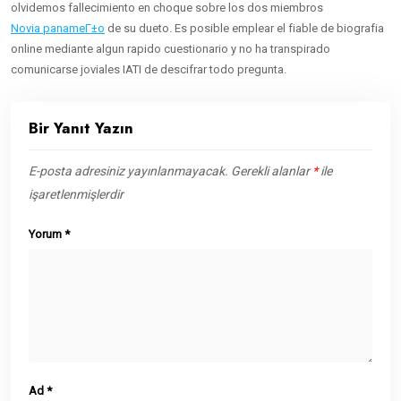
olvidemos fallecimiento en choque sobre los dos miembros
Novia panameГ±o
de su dueto. Es posible emplear el fiable de biografia
online mediante algun rapido cuestionario y no ha transpirado
comunicarse joviales IATI de descifrar todo pregunta.
Bir Yanıt Yazın
E-posta adresiniz yayınlanmayacak.
Gerekli alanlar
*
ile
işaretlenmişlerdir
Yorum
*
Ad
*