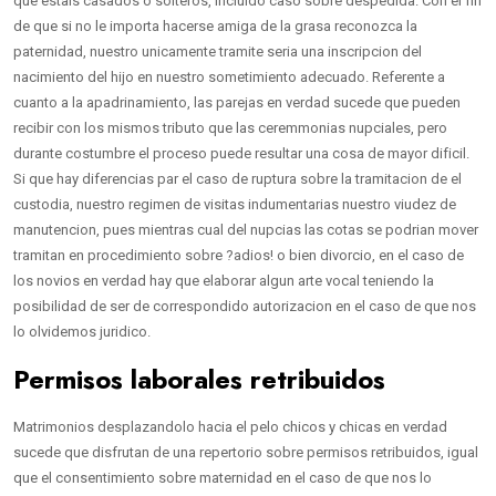
que estais casados o solteros, inclui­do caso sobre despedida. Con el fin
de que si no le importa hacerse amiga de la grasa reconozca la
paternidad, nuestro unicamente tramite seri­a una inscripcion del
nacimiento del hijo en nuestro sometimiento adecuado. Referente a
cuanto a la apadrinamiento, las parejas en verdad sucede que pueden
recibir con los mismos tributo que las ceremmonias nupciales, pero
durante costumbre el proceso puede resultar una cosa de mayor dificil.
Si que hay diferencias par el caso de ruptura sobre la tramitacion de el
custodia, nuestro regimen de visitas indumentarias nuestro viudez de
manutencion, pues mientras cual del nupcias las cotas se podri­an mover
tramitan en procedimiento sobre ?adios! o bien divorcio, en el caso de
los novios en verdad hay que elaborar algun arte vocal teniendo la
posibilidad de ser de correspondido autorizacion en el caso de que nos
lo olvidemos juridico.
Permisos laborales retribuidos
Matrimonios desplazandolo hacia el pelo chicos y chicas en verdad
sucede que disfrutan de una repertorio sobre permisos retribuidos, igual
que el consentimiento sobre maternidad en el caso de que nos lo