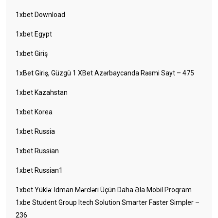
1xbet Download
1xbet Egypt
1xbet Giriş
1xBet Giriş, Güzgü 1 XBet Azərbaycanda Rəsmi Sayt – 475
1xbet Kazahstan
1xbet Korea
1xbet Russia
1xbet Russian
1xbet Russian1
1xbet Yüklə: Idman Mərcləri Üçün Daha Əla Mobil Proqram
1xbe Student Group Itech Solution Smarter Faster Simpler –
236