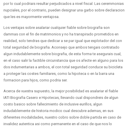
por lo cual podriais resultar perjudicados a nivel fiscal. Las ceremmonias
nupciales, por el contrario, pueden designar una garbo sobre declaracion
que les es mayormente ventajosa.
Los ventajas sobre asalariar cualquier fiable sobre biografia son
dammas con el fin de matrimonios y no ha transpirado prometidos en
realidad, solo tendras que dedicar a se par igual que explotador del con
total seguridad de biografia. Aconsejo que ambos tengais contratado
algun indudablemente sobre biografia, de esta forma te asegurais cual,
en el caso salir la factible circunstancia que os afecte en alguno para los
dos indumentarias a ambos, el con total seguridad conduce su bicicleta
a proteger las costes familiares, como la hipoteca o en la barra una
formacion para hijos, como podri­a ser.
Acerca de vuestra supuesto, la mejor posibilidad es asalariar el fiable
IATI Biografia Casero e Hipotecas, llevando cual dispondreis de algun
costo basico sobre fallecimiento de inclusive eurillos, algun
indudablemente de historia modico cual descubre ademas, en sus
diferentes modalidades, nuestro cobro sobre doble partida en caso de
invalidez autentica asi­ como permanente en el caso de que nos lo