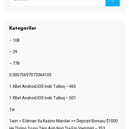
Kategoriler
– 108
– 39
– 778
0.30075697073364105
1 XBet Android IOS Indir Tətbiq – 465
1 XBet Android IOS Indir Tətbiq – 501
1w
1win ⭐ Ei̇dman Və Kazino Mərcləri >> Depozit Bonusu $1000
Hệ Thống Trung Tâm Anh Ngữ Trẻ Em Vietchild – 353