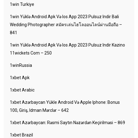
1win Turkiye
1win Yüklə Android Apk Və Ios App 2023 Pulsuz Indir Bali
Wedding Photographer สมัครเล่นไฮโลออนไลน์ผ่านมือถือ –
841
1win Yüklə Android Apk Və Ios App 2023 Pulsuz Indir Kazino
11wickets Com – 250
1winRussia
1xbet Apk
1xbet Arabic
1xbet Azərbaycan Yükle Android Və Apple Iphone: Bonus
100, Giriş, Idman Mərclər – 642
1xbet Azərbaycan: Rəsmi Saytın Nəzərdən Keçirilməsi – 869
1xbet Brazil