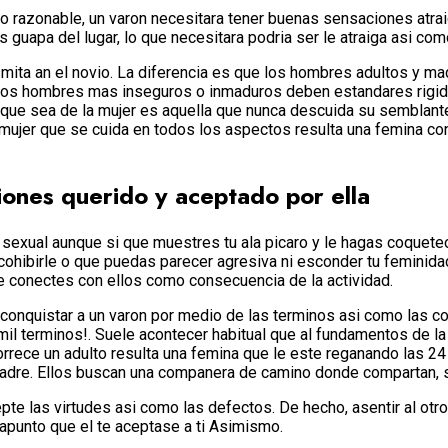
 razonable, un varon necesitara tener buenas sensaciones atrai
guapa del lugar, lo que necesitara podri­a ser le atraiga asi­ co
mita an el novio. La diferencia es que los hombres adultos y ma
es, los hombres mas inseguros o inmaduros deben estandares rig
que sea de la mujer es aquella que nunca descuida su semblante f
mujer que se cuida en todos los aspectos resulta una femina con 
iones querido y aceptado por ella
 sexual aunque si que muestres tu ala picaro y le hagas coquet
cohibirle o que puedas parecer agresiva ni esconder tu feminidad
ue conectes con ellos como consecuencia de la actividad.
uistar a un varon por medio de las terminos asi­ como las conv
il terminos!.
Suele acontecer habitual que al fundamentos de la 
ece un adulto resulta una femina que le este reganando las 24 h
dre. Ellos buscan una companera de camino donde compartan, se d
pte las virtudes asi­ como las defectos. De hecho, asentir al otr
trapunto que el te aceptase a ti Asimismo.