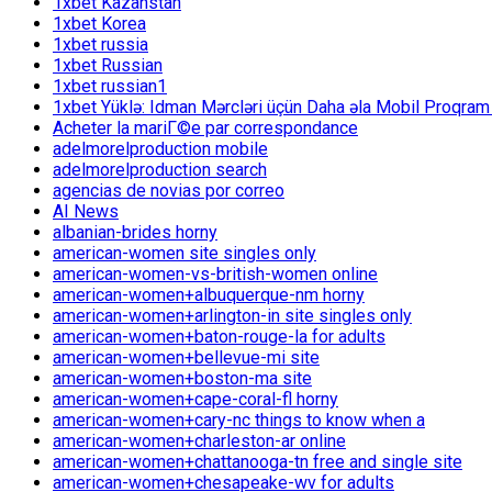
1xbet Kazahstan
1xbet Korea
1xbet russia
1xbet Russian
1xbet russian1
1xbet Yüklə: Idman Mərcləri üçün Daha əla Mobil Proqram
Acheter la mariГ©e par correspondance
adelmorelproduction mobile
adelmorelproduction search
agencias de novias por correo
AI News
albanian-brides horny
american-women site singles only
american-women-vs-british-women online
american-women+albuquerque-nm horny
american-women+arlington-in site singles only
american-women+baton-rouge-la for adults
american-women+bellevue-mi site
american-women+boston-ma site
american-women+cape-coral-fl horny
american-women+cary-nc things to know when a
american-women+charleston-ar online
american-women+chattanooga-tn free and single site
american-women+chesapeake-wv for adults