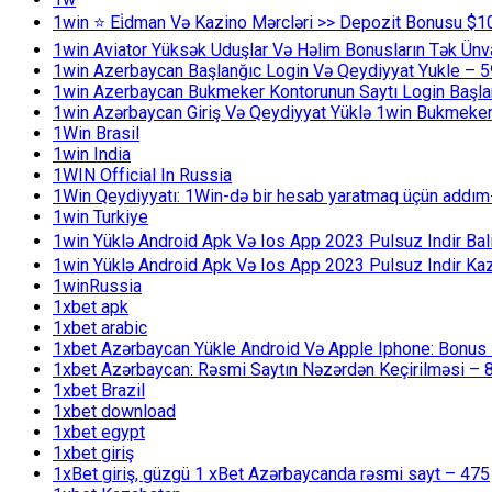
1win ⭐ Ei̇dman Və Kazino Mərcləri >> Depozit Bonusu $1
1win Aviator Yüksək Uduşlar Və Həlim Bonusların Tək Ünv
1win Azerbaycan Başlanğıc Login Və Qeydiyyat Yukle – 
1win Azerbaycan Bukmeker Kontorunun Saytı Login Başla
1win Azərbaycan Giriş Və Qeydiyyat Yüklə 1win Bukmeker
1Win Brasil
1win India
1WIN Official In Russia
1Win Qeydiyyatı: 1Win-də bir hesab yaratmaq üçün addım
1win Turkiye
1win Yüklə Android Apk Və Ios App 2023 Pulsuz Indir B
1win Yüklə Android Apk Və Ios App 2023 Pulsuz Indir K
1winRussia
1xbet apk
1xbet arabic
1xbet Azərbaycan Yükle Android Və Apple Iphone: Bonus 1
1xbet Azərbaycan: Rəsmi Saytın Nəzərdən Keçirilməsi – 
1xbet Brazil
1xbet download
1xbet egypt
1xbet giriş
1xBet giriş, güzgü 1 xBet Azərbaycanda rəsmi sayt – 475