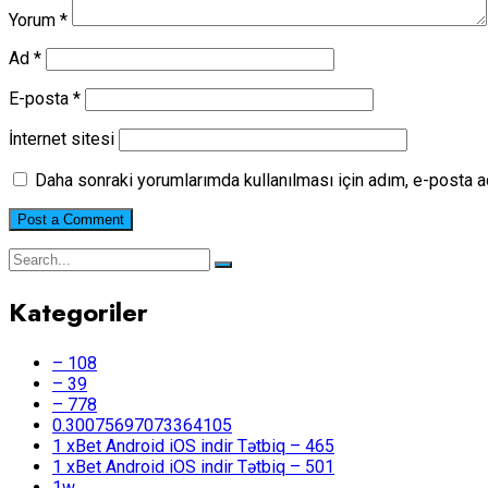
Yorum
*
Ad
*
E-posta
*
İnternet sitesi
Daha sonraki yorumlarımda kullanılması için adım, e-posta a
Kategoriler
– 108
– 39
– 778
0.30075697073364105
1 xBet Android iOS indir Tətbiq – 465
1 xBet Android iOS indir Tətbiq – 501
1w