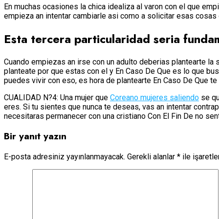
En muchas ocasiones la chica idealiza al varon con el que empie
empieza an intentar cambiarle asi­ como a solicitar esas cosas
Esta tercera particularidad seri­a funda
Cuando empiezas an irse con un adulto deberias plantearte la s
planteate por que estas con el y En Caso De Que es lo que busca
puedes vivir con eso, es hora de plantearte En Caso De Que te 
CUALIDAD N?4: Una mujer que
Coreano mujeres saliendo
se qu
eres. Si tu sientes que nunca te deseas, vas an intentar contr
necesitaras permanecer con una cristiano Con El Fin De no sent
Bir yanıt yazın
E-posta adresiniz yayınlanmayacak.
Gerekli alanlar
*
ile işaretl