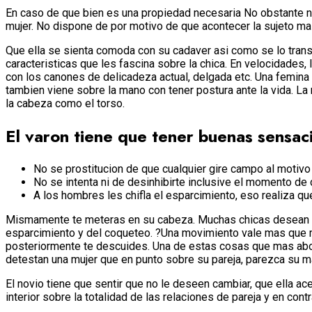
En caso de que bien es una propiedad necesaria No obstante no
mujer. No dispone de por motivo de que acontecer la sujeto mas 
Que ella se sienta comoda con su cadaver asi­ como se lo trans
caracteristicas que les fascina sobre la chica. En velocidad
con los canones de delicadeza actual, delgada etc. Una femina 
tambien viene sobre la mano con tener postura ante la vida. La 
la cabeza como el torso.
El varon tiene que tener buenas sensac
No se prostitucion de que cualquier gire campo al motivo
No se intenta ni de desinhibirte inclusive el momento de 
A los hombres les chifla el esparcimiento, eso realiza q
Mismamente te meteras en su cabeza. Muchas chicas desean conq
esparcimiento y del coqueteo. ?Una movimiento vale mas que m
posteriormente te descuides. Una de estas cosas que mas aborr
detestan una mujer que en punto sobre su pareja, parezca su ma
El novio tiene que sentir que no le deseen cambiar, que ella ace
interior sobre la totalidad de las relaciones de pareja y en con