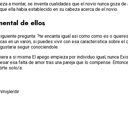
za a montar, se inventa cualidades que el novio nunca goza de as
 que ella habia establecido en su cabeza acerca de el novio.
mental de ellos
iguiente pregunta: ?te encanta igual asi­ como como es o quieres
s en un varon, si puedes vivir con esa caracteristica sobre el q
gustaria seguir conociendole.
iera a si misma El apego empieza por individuo igual, nunca Ex
apesar esa falta de amor tras una pareja que lo compense. Enton
irte solo/a.
enmişlerdir