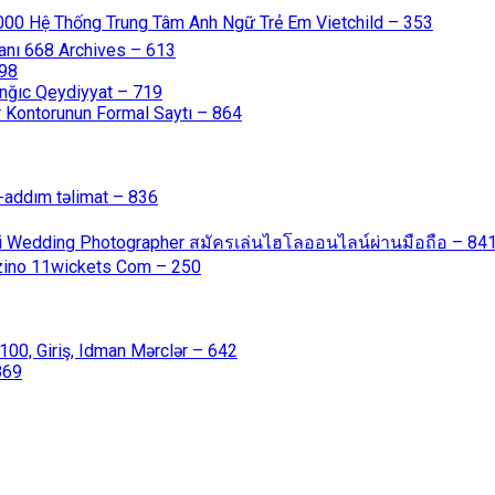
000 Hệ Thống Trung Tâm Anh Ngữ Trẻ Em Vietchild – 353
anı 668 Archives – 613
598
nğıc Qeydiyyat – 719
 Kontorunun Formal Saytı – 864
-addım təlimat – 836
ali Wedding Photographer สมัครเล่นไฮโลออนไลน์ผ่านมือถือ – 84
azino 11wickets Com – 250
00, Giriş, Idman Mərclər – 642
869