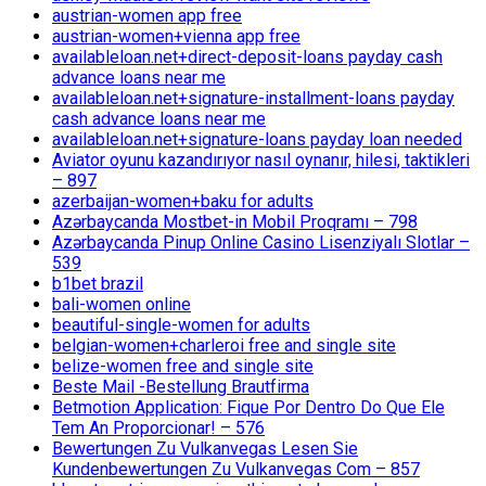
austrian-women app free
austrian-women+vienna app free
availableloan.net+direct-deposit-loans payday cash
advance loans near me
availableloan.net+signature-installment-loans payday
cash advance loans near me
availableloan.net+signature-loans payday loan needed
Aviator oyunu kazandırıyor nasıl oynanır, hilesi, taktikleri
– 897
azerbaijan-women+baku for adults
Azərbaycanda Mostbet-in Mobil Proqramı – 798
Azərbaycanda Pinup Online Casino Lisenziyalı Slotlar –
539
b1bet brazil
bali-women online
beautiful-single-women for adults
belgian-women+charleroi free and single site
belize-women free and single site
Beste Mail -Bestellung Brautfirma
Betmotion Application: Fique Por Dentro Do Que Ele
Tem An Proporcionar! – 576
Bewertungen Zu Vulkanvegas Lesen Sie
Kundenbewertungen Zu Vulkanvegas Com – 857