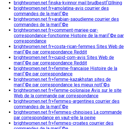
brightwomen.net finska-kvinnor mail brudbestГ¤llning
brightwomen.net fr+amolatina-avis courrier des
commandes de la mariГ©e
brightwomen.net fr+arabian-saoudienne courrier des
commandes de la mariГ©e
brightwomen.net fr+comment-mariee-par-
correspondance-fonctionne Histoire de la mariГ©e par
correspondance
brightwomen.net fr+costa-rican-femmes Sites Web de
mariГ©e par correspondance Reddit
brightwomen.net fr+cupid-com-avis Sites Web de
mariГ©e par correspondance Reddit
brightwomen.net fr+femme-francaise Histoire de la
mariГ©e par correspondance
brightwomen.net fr+femme-kazakhstan sites de
mariГ©e par correspondance les mieux notГ©s
brightwomen.net fr+femme-polonaise Avis sur le site
Web de la commande par correspondance
brightwomen.net fr+femmes-argentines courrier des
commandes de la mariГ©e
brightwomen.net fr+femmes-chinoises La commande
par correspondance en vaut-elle la peine
brightwomen.net fr+femmes-croates courrier des
commandes de la mariГ©e