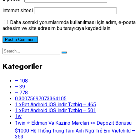
İnternet sitesi
Daha sonraki yorumlarımda kullanılması için adım, e-posta
adresim ve site adresim bu tarayıcıya kaydedilsin.
Kategoriler
– 108
– 39
– 778
0.30075697073364105
1 xBet Android iOS indir Tətbiq – 465
1 xBet Android iOS indir Tətbiq – 501
1w
1win ⭐ Ei̇dman Və Kazino Mərcləri >> Depozit Bonusu
$1000 Hệ Thống Trung Tâm Anh Ngữ Trẻ Em Vietchild –
353