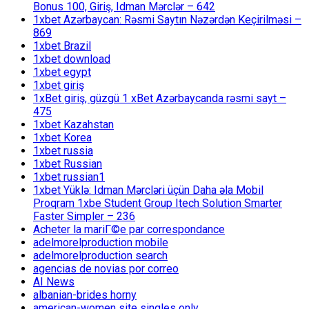
Bonus 100, Giriş, Idman Mərclər – 642
1xbet Azərbaycan: Rəsmi Saytın Nəzərdən Keçirilməsi –
869
1xbet Brazil
1xbet download
1xbet egypt
1xbet giriş
1xBet giriş, güzgü 1 xBet Azərbaycanda rəsmi sayt –
475
1xbet Kazahstan
1xbet Korea
1xbet russia
1xbet Russian
1xbet russian1
1xbet Yüklə: Idman Mərcləri üçün Daha əla Mobil
Proqram 1xbe Student Group Itech Solution Smarter
Faster Simpler – 236
Acheter la mariГ©e par correspondance
adelmorelproduction mobile
adelmorelproduction search
agencias de novias por correo
AI News
albanian-brides horny
american-women site singles only