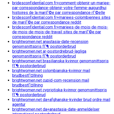
bridesconfidential.com fr+comment-obtenir-un-mariee-
par-correspondance-obtenir-votre-femme-aujourdhui
histoires de la mariГ©e par correspondance rГ©elle
bridesconfidential.com fr+mariees-colombiennes sites
de mariГ©e par correspondance reddit
bridesconfidential.com fr+mariees-de-mois-de-mois-
de-mois-de-mois-de-travail sites de mariГ©e par
correspondance reddit
brightwomen.net anastasia-date-recension
genomsnittspris fГ¶r postorderbrud
brightwomen.net ar-postordrebrud-lagliga
genomsnittspris fГ¶r postorderbrud
brightwomen.net brasilianska-kvinnor genomsnittspris
fГ¶r postorderbrud
brightwomen.net colombianska-kvinnor mail
brudbestГ¤llning
brightwomen.net cupid-com-recension mail
brudbestГ¤llning
brightwomen.net cypriotiska-kvinnor genomsnittspris
fГ¶r postorderbrud
brightwomen.net da+afghanske-kvinder brud ordre mail
agentur
brightwomen.net da+anastasia-date-anmeldelser