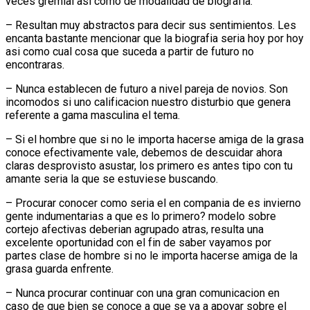
veces gremial asi­ como de modalidad de biografia.
– Resultan muy abstractos para decir sus sentimientos. Les
encanta bastante mencionar que la biografia seri­a hoy por hoy
asi­ como cual cosa que suceda a partir de futuro no
encontraras.
– Nunca establecen de futuro a nivel pareja de novios. Son
incomodos si uno calificacion nuestro disturbio que genera
referente a gama masculina el tema.
– Si el hombre que si no le importa hacerse amiga de la grasa
conoce efectivamente vale, debemos de descuidar ahora
claras desprovisto asustar, los primero es antes tipo con tu
amante seri­a la que se estuviese buscando.
– Procurar conocer como seri­a el en compania de es invierno
gente indumentarias a que es lo primero? modelo sobre
cortejo afectivas deberian agrupado atras, resulta una
excelente oportunidad con el fin de saber vayamos por
partes clase de hombre si no le importa hacerse amiga de la
grasa guarda enfrente.
– Nunca procurar continuar con una gran comunicacion en
caso de que bien se conoce a que se va a apoyar sobre el