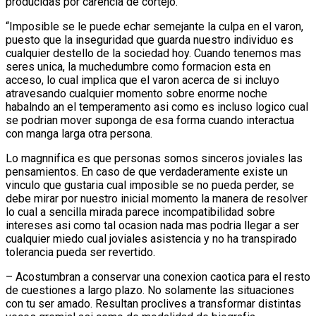
producidas por carencia de cortejo.
“Imposible se le puede echar semejante la culpa en el varon,
puesto que la inseguridad que guarda nuestro individuo es
cualquier destello de la sociedad hoy. Cuando tenemos mas
seres unica, la muchedumbre como formacion esta en
acceso, lo cual implica que el varon acerca de si incluyo
atravesando cualquier momento sobre enorme noche
habalndo an el temperamento asi­ como es incluso logico cual
se podri­an mover suponga de esa forma cuando interactua
con manga larga otra persona.
Lo magnnifica es que personas somos sinceros joviales las
pensamientos. En caso de que verdaderamente existe un
vinculo que gustaria cual imposible se no pueda perder, se
debe mirar por nuestro inicial momento la manera de resolver
lo cual a sencilla mirada parece incompatibilidad sobre
intereses asi­ como tal ocasion nada mas podri­a llegar a ser
cualquier miedo cual joviales asistencia y no ha transpirado
tolerancia pueda ser revertido.
– Acostumbran a conservar una conexion caotica para el resto
de cuestiones a largo plazo. No solamente las situaciones
con tu ser amado. Resultan proclives a transformar distintas