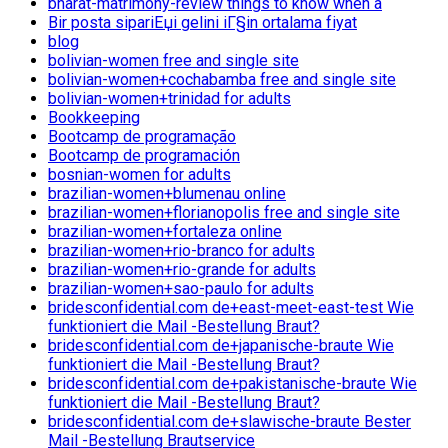
bharat-matrimony-review things to know when a
Bir posta sipariЕџi gelini iГ§in ortalama fiyat
blog
bolivian-women free and single site
bolivian-women+cochabamba free and single site
bolivian-women+trinidad for adults
Bookkeeping
Bootcamp de programação
Bootcamp de programación
bosnian-women for adults
brazilian-women+blumenau online
brazilian-women+florianopolis free and single site
brazilian-women+fortaleza online
brazilian-women+rio-branco for adults
brazilian-women+rio-grande for adults
brazilian-women+sao-paulo for adults
bridesconfidential.com de+east-meet-east-test Wie
funktioniert die Mail -Bestellung Braut?
bridesconfidential.com de+japanische-braute Wie
funktioniert die Mail -Bestellung Braut?
bridesconfidential.com de+pakistanische-braute Wie
funktioniert die Mail -Bestellung Braut?
bridesconfidential.com de+slawische-braute Bester
Mail -Bestellung Brautservice