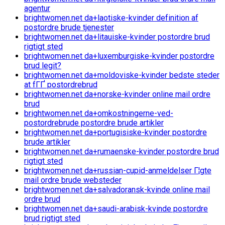
agentur
brightwomen.net da+laotiske-kvinder definition af
postordre brude tjenester
brightwomen.net da+litauiske-kvinder postordre brud
rigtigt sted
brightwomen.net da+luxemburgiske-kvinder postordre
brud legit?
brightwomen.net da+moldoviske-kvinder bedste steder
at fГҐ postordrebrud
brightwomen.net da+norske-kvinder online mail ordre
brud
brightwomen.net da+omkostningerne-ved-
postordrebrude postordre brude artikler
brightwomen.net da+portugisiske-kvinder postordre
brude artikler
brightwomen.net da+rumaenske-kvinder postordre brud
rigtigt sted
brightwomen.net da+russian-cupid-anmeldelser Г¦gte
mail ordre brude websteder
brightwomen.net da+salvadoransk-kvinde online mail
ordre brud
brightwomen.net da+saudi-arabisk-kvinde postordre
brud rigtigt sted