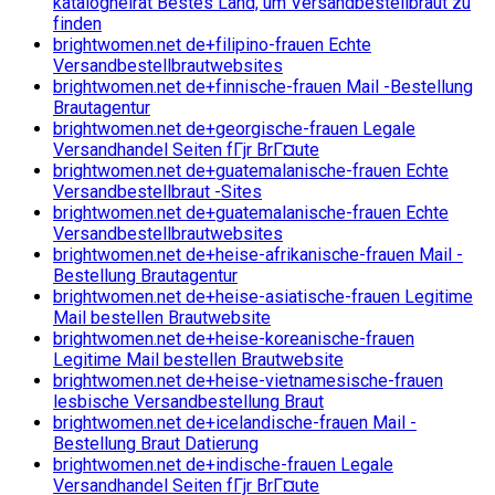
katalogheirat Bestes Land, um Versandbestellbraut zu
finden
brightwomen.net de+filipino-frauen Echte
Versandbestellbrautwebsites
brightwomen.net de+finnische-frauen Mail -Bestellung
Brautagentur
brightwomen.net de+georgische-frauen Legale
Versandhandel Seiten fГјr BrГ¤ute
brightwomen.net de+guatemalanische-frauen Echte
Versandbestellbraut -Sites
brightwomen.net de+guatemalanische-frauen Echte
Versandbestellbrautwebsites
brightwomen.net de+heise-afrikanische-frauen Mail -
Bestellung Brautagentur
brightwomen.net de+heise-asiatische-frauen Legitime
Mail bestellen Brautwebsite
brightwomen.net de+heise-koreanische-frauen
Legitime Mail bestellen Brautwebsite
brightwomen.net de+heise-vietnamesische-frauen
lesbische Versandbestellung Braut
brightwomen.net de+icelandische-frauen Mail -
Bestellung Braut Datierung
brightwomen.net de+indische-frauen Legale
Versandhandel Seiten fГјr BrГ¤ute