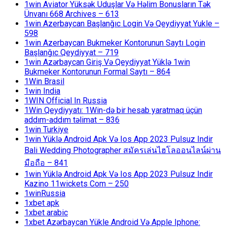
1win Aviator Yüksək Uduşlar Və Həlim Bonusların Tək
Ünvanı 668 Archives – 613
1win Azerbaycan Başlanğıc Login Və Qeydiyyat Yukle –
598
1win Azerbaycan Bukmeker Kontorunun Saytı Login
Başlanğıc Qeydiyyat – 719
1win Azərbaycan Giriş Və Qeydiyyat Yüklə 1win
Bukmeker Kontorunun Formal Saytı – 864
1Win Brasil
1win India
1WIN Official In Russia
1Win Qeydiyyatı: 1Win-də bir hesab yaratmaq üçün
addım-addım təlimat – 836
1win Turkiye
1win Yüklə Android Apk Və Ios App 2023 Pulsuz Indir
Bali Wedding Photographer สมัครเล่นไฮโลออนไลน์ผ่าน
มือถือ – 841
1win Yüklə Android Apk Və Ios App 2023 Pulsuz Indir
Kazino 11wickets Com – 250
1winRussia
1xbet apk
1xbet arabic
1xbet Azərbaycan Yükle Android Və Apple Iphone: