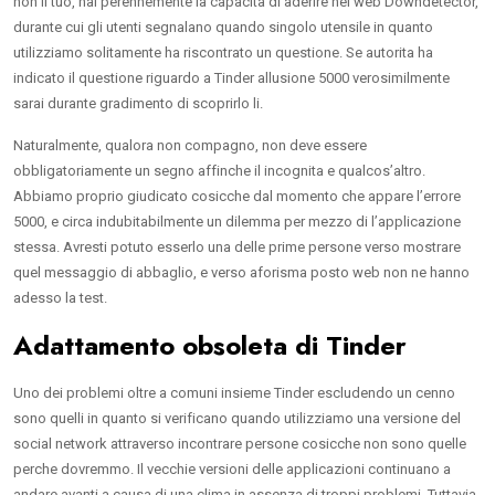
non il tuo, hai perennemente la capacita di aderire nel web Downdetector,
durante cui gli utenti segnalano quando singolo utensile in quanto
utilizziamo solitamente ha riscontrato un questione. Se autorita ha
indicato il questione riguardo a Tinder allusione 5000 verosimilmente
sarai durante gradimento di scoprirlo li.
Naturalmente, qualora non compagno, non deve essere
obbligatoriamente un segno affinche il incognita e qualcos’altro.
Abbiamo proprio giudicato cosicche dal momento che appare l’errore
5000, e circa indubitabilmente un dilemma per mezzo di l’applicazione
stessa. Avresti potuto esserlo una delle prime persone verso mostrare
quel messaggio di abbaglio, e verso aforisma posto web non ne hanno
adesso la test.
Adattamento obsoleta di Tinder
Uno dei problemi oltre a comuni insieme Tinder escludendo un cenno
sono quelli in quanto si verificano quando utilizziamo una versione del
social network attraverso incontrare persone cosicche non sono quelle
perche dovremmo. Il vecchie versioni delle applicazioni continuano a
andare avanti a causa di una clima in assenza di troppi problemi. Tuttavia