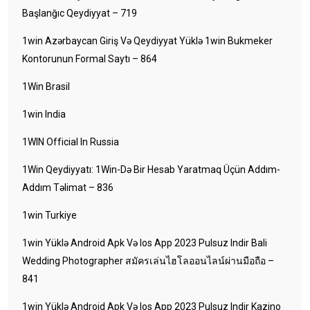
Başlanğıc Qeydiyyat – 719
1win Azərbaycan Giriş Və Qeydiyyat Yüklə 1win Bukmeker
Kontorunun Formal Saytı – 864
1Win Brasil
1win India
1WIN Official In Russia
1Win Qeydiyyatı: 1Win-Də Bir Hesab Yaratmaq Üçün Addım-
Addım Təlimat – 836
1win Turkiye
1win Yüklə Android Apk Və Ios App 2023 Pulsuz Indir Bali
Wedding Photographer สมัครเล่นไฮโลออนไลน์ผ่านมือถือ –
841
1win Yüklə Android Apk Və Ios App 2023 Pulsuz Indir Kazino