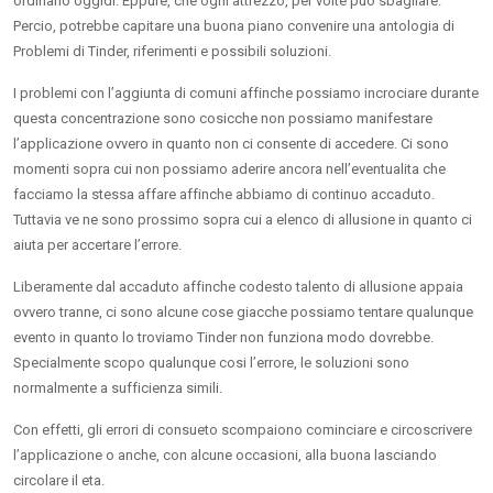
ordinario oggidi. Eppure, che ogni attrezzo, per volte puo sbagliare.
Percio, potrebbe capitare una buona piano convenire una antologia di
Problemi di Tinder, riferimenti e possibili soluzioni.
I problemi con l’aggiunta di comuni affinche possiamo incrociare durante
questa concentrazione sono cosicche non possiamo manifestare
l’applicazione ovvero in quanto non ci consente di accedere. Ci sono
momenti sopra cui non possiamo aderire ancora nell’eventualita che
facciamo la stessa affare affinche abbiamo di continuo accaduto.
Tuttavia ve ne sono prossimo sopra cui a elenco di allusione in quanto ci
aiuta per accertare l’errore.
Liberamente dal accaduto affinche codesto talento di allusione appaia
ovvero tranne, ci sono alcune cose giacche possiamo tentare qualunque
evento in quanto lo troviamo Tinder non funziona modo dovrebbe.
Specialmente scopo qualunque cosi l’errore, le soluzioni sono
normalmente a sufficienza simili.
Con effetti, gli errori di consueto scompaiono cominciare e circoscrivere
l’applicazione o anche, con alcune occasioni, alla buona lasciando
circolare il eta.