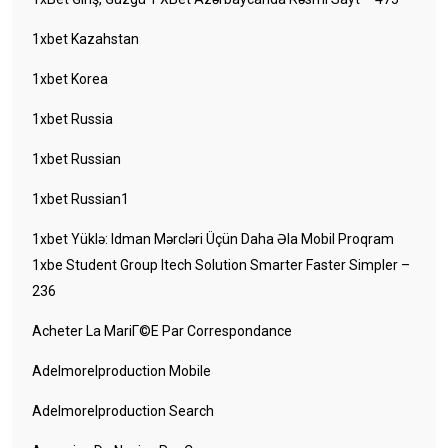
1xbet Kazahstan
1xbet Korea
1xbet Russia
1xbet Russian
1xbet Russian1
1xbet Yüklə: Idman Mərcləri Üçün Daha Əla Mobil Proqram
1xbe Student Group Itech Solution Smarter Faster Simpler –
236
Acheter La MariГ©e Par Correspondance
Adelmorelproduction Mobile
Adelmorelproduction Search