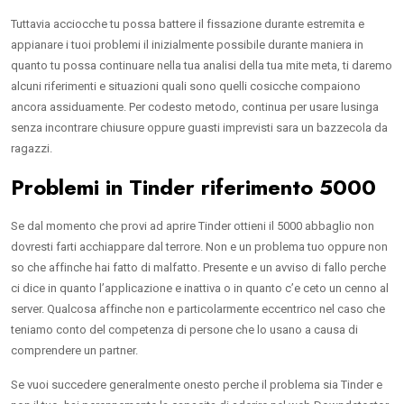
Tuttavia acciocche tu possa battere il fissazione durante estremita e
appianare i tuoi problemi il inizialmente possibile durante maniera in
quanto tu possa continuare nella tua analisi della tua mite meta, ti daremo
alcuni riferimenti e situazioni quali sono quelli cosicche compaiono
ancora assiduamente. Per codesto metodo, continua per usare lusinga
senza incontrare chiusure oppure guasti imprevisti sara un bazzecola da
ragazzi.
Problemi in Tinder riferimento 5000
Se dal momento che provi ad aprire Tinder ottieni il 5000 abbaglio non
dovresti farti acchiappare dal terrore. Non e un problema tuo oppure non
so che affinche hai fatto di malfatto. Presente e un avviso di fallo perche
ci dice in quanto l’applicazione e inattiva o in quanto c’e ceto un cenno al
server. Qualcosa affinche non e particolarmente eccentrico nel caso che
teniamo conto del competenza di persone che lo usano a causa di
comprendere un partner.
Se vuoi succedere generalmente onesto perche il problema sia Tinder e