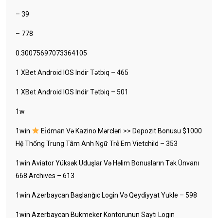
– 39
– 778
0.30075697073364105
1 XBet Android IOS Indir Tətbiq – 465
1 XBet Android IOS Indir Tətbiq – 501
1w
1win
Ei̇dman Və Kazino Mərcləri >> Depozit Bonusu $1000
Hệ Thống Trung Tâm Anh Ngữ Trẻ Em Vietchild – 353
1win Aviator Yüksək Uduşlar Və Həlim Bonusların Tək Ünvanı
668 Archives – 613
1win Azerbaycan Başlanğıc Login Və Qeydiyyat Yukle – 598
1win Azerbaycan Bukmeker Kontorunun Saytı Login