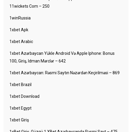
11wickets Com – 250
1winRussia
1xbet Apk
1xbet Arabic
1xbet Azərbaycan Yükle Android Və Apple Iphone: Bonus
100, Giriş, Idman Mərclər – 642
1xbet Azərbaycan: Rəsmi Saytın Nəzərdən Keçirilməsi – 869
1xbet Brazil
1xbet Download
1xbet Egypt
1xbet Giriş
1xBet Giriş, Güzgü 1 XBet Azərbaycanda Rəsmi Sayt – 475