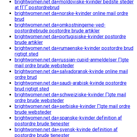
brightwomen.net da+moldoviske-kvinder bedste steder
at fГҐ postordrebrud
brightwomen.net da+norske-kvinder online mail ordre
brud
brightwomen.net da+omkostningerne-ved-
postordrebrude postordre brude artikler
brightwomen.net da+portugisiske-kvinder postordre
brude artikler
brightwomen.net da+rumaenske-kvinder postordre brud
rigtigt sted
brightwomen.net da+russian-cupid-anmeldelser Г¦gte
mail ordre brude websteder
brightwomen.net da+salvadoransk-kvinde online mail
ordre brud
brightwomen.net da+saudi-arabisk-kvinde postordre
brud rigtigt sted
brightwomen.net da+schweiziske-kvinder Г¦gte mail
ordre brude websteder
brightwomen.net da+serbiske-kvinder Г¦gte mail ordre
brude websteder
brightwomen.net da+spanske-kvinder definition af
postordre brude tjenester
brightwomen.net da+svensk-kvinde definition af
postordre brude tjenester