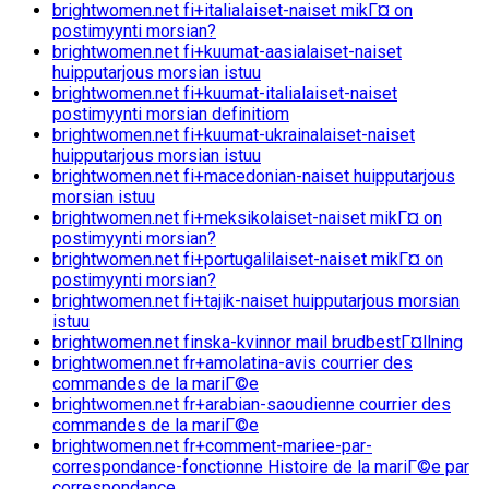
brightwomen.net fi+italialaiset-naiset mikГ¤ on
postimyynti morsian?
brightwomen.net fi+kuumat-aasialaiset-naiset
huipputarjous morsian istuu
brightwomen.net fi+kuumat-italialaiset-naiset
postimyynti morsian definitiom
brightwomen.net fi+kuumat-ukrainalaiset-naiset
huipputarjous morsian istuu
brightwomen.net fi+macedonian-naiset huipputarjous
morsian istuu
brightwomen.net fi+meksikolaiset-naiset mikГ¤ on
postimyynti morsian?
brightwomen.net fi+portugalilaiset-naiset mikГ¤ on
postimyynti morsian?
brightwomen.net fi+tajik-naiset huipputarjous morsian
istuu
brightwomen.net finska-kvinnor mail brudbestГ¤llning
brightwomen.net fr+amolatina-avis courrier des
commandes de la mariГ©e
brightwomen.net fr+arabian-saoudienne courrier des
commandes de la mariГ©e
brightwomen.net fr+comment-mariee-par-
correspondance-fonctionne Histoire de la mariГ©e par
correspondance