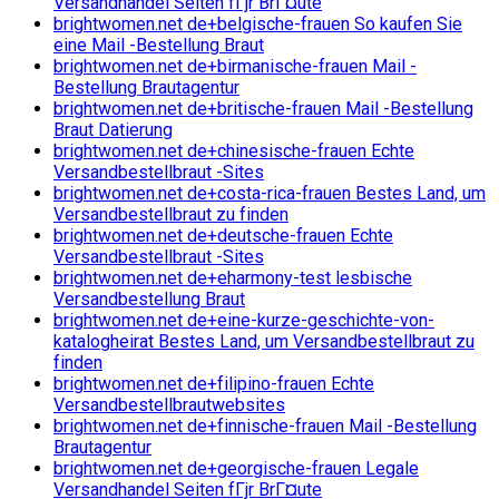
Versandhandel Seiten fГјr BrГ¤ute
brightwomen.net de+belgische-frauen So kaufen Sie
eine Mail -Bestellung Braut
brightwomen.net de+birmanische-frauen Mail -
Bestellung Brautagentur
brightwomen.net de+britische-frauen Mail -Bestellung
Braut Datierung
brightwomen.net de+chinesische-frauen Echte
Versandbestellbraut -Sites
brightwomen.net de+costa-rica-frauen Bestes Land, um
Versandbestellbraut zu finden
brightwomen.net de+deutsche-frauen Echte
Versandbestellbraut -Sites
brightwomen.net de+eharmony-test lesbische
Versandbestellung Braut
brightwomen.net de+eine-kurze-geschichte-von-
katalogheirat Bestes Land, um Versandbestellbraut zu
finden
brightwomen.net de+filipino-frauen Echte
Versandbestellbrautwebsites
brightwomen.net de+finnische-frauen Mail -Bestellung
Brautagentur
brightwomen.net de+georgische-frauen Legale
Versandhandel Seiten fГјr BrГ¤ute