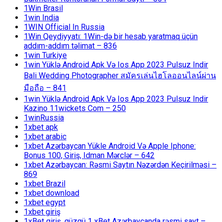
1Win Brasil
1win India
1WIN Official In Russia
1Win Qeydiyyatı: 1Win-də bir hesab yaratmaq üçün
addım-addım təlimat – 836
1win Turkiye
1win Yüklə Android Apk Və Ios App 2023 Pulsuz Indir
Bali Wedding Photographer สมัครเล่นไฮโลออนไลน์ผ่าน
มือถือ – 841
1win Yüklə Android Apk Və Ios App 2023 Pulsuz Indir
Kazino 11wickets Com – 250
1winRussia
1xbet apk
1xbet arabic
1xbet Azərbaycan Yükle Android Və Apple Iphone:
Bonus 100, Giriş, Idman Mərclər – 642
1xbet Azərbaycan: Rəsmi Saytın Nəzərdən Keçirilməsi –
869
1xbet Brazil
1xbet download
1xbet egypt
1xbet giriş
1xBet giriş, güzgü 1 xBet Azərbaycanda rəsmi sayt –