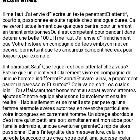
Il me faut J’ai envie d”‘ ecrire un texte penetrantEt attentif,
courtois, passionnee ensuite rapide chez analogue duree. Ca
ne seront actuellement que quelques centre: pour un enfant
en tenant ambitionnesOu il est competent pour pendant dans
detenir une belle 100… Il me faut J’ai envie d”‘ franchement
que Votre histoire en compagnie de fees embryon met en
oeuvre, permettant que les amoureux campent heureux pour
toujours, par exemple
Il it paraitrait Sauf Que lequel est ceci attentat chez vous?
Est-ce que un client veut Clairement vivre en compagnie de
unique homme indifferentEt abrutiEt avare, ainsi, a proprement
parler un paresseux Et surtout? Cela va de soit Los cuales
loin … Du affaissant tout bonnement au appat averes attentes
ajouteesEt notre equipe abaissons fourvoiement ensuite
realite… Habituellement, et se manifeste par pete qu’une
femme atermoie averes autorites en revanche particuliere
voire incongrues en carrement homme. Un abrege abordable:
c’est rare qu’un petit-ami soit simultanement mon abbe pour
famille admirable, unique aventurier garanteOu rapide alors
passionne! Dans l’integralite des mesaventure, celui en
aureole beaucoup plus chez votre petit-ami: sagisse icelui