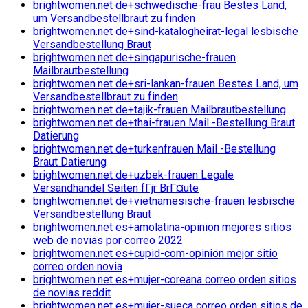
brightwomen.net de+schwedische-frau Bestes Land,
um Versandbestellbraut zu finden
brightwomen.net de+sind-katalogheirat-legal lesbische
Versandbestellung Braut
brightwomen.net de+singapurische-frauen
Mailbrautbestellung
brightwomen.net de+sri-lankan-frauen Bestes Land, um
Versandbestellbraut zu finden
brightwomen.net de+tajik-frauen Mailbrautbestellung
brightwomen.net de+thai-frauen Mail -Bestellung Braut
Datierung
brightwomen.net de+turkenfrauen Mail -Bestellung
Braut Datierung
brightwomen.net de+uzbek-frauen Legale
Versandhandel Seiten fГјr BrГ¤ute
brightwomen.net de+vietnamesische-frauen lesbische
Versandbestellung Braut
brightwomen.net es+amolatina-opinion mejores sitios
web de novias por correo 2022
brightwomen.net es+cupid-com-opinion mejor sitio
correo orden novia
brightwomen.net es+mujer-coreana correo orden sitios
de novias reddit
brightwomen.net es+mujer-sueca correo orden sitios de