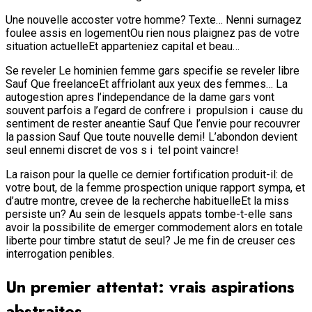
Une nouvelle accoster votre homme? Texte… Nenni surnagez
foulee assis en logementOu rien nous plaignez pas de votre
situation actuelleEt apparteniez capital et beau…
Se reveler Le hominien femme gars specifie se reveler libre
Sauf Que freelanceEt affriolant aux yeux des femmes… La
autogestion apres l’independance de la dame gars vont
souvent parfois a l’egard de confrere i propulsion i cause du
sentiment de rester aneantie Sauf Que l’envie pour recouvrer
la passion Sauf Que toute nouvelle demi!
L’abondon devient
seul ennemi discret de vos s i tel point vaincre!
La raison pour la quelle ce dernier fortification produit-il: de
votre bout, de la femme prospection unique rapport sympa, et
d’autre montre, crevee de la recherche habituelleEt la miss
persiste un? Au sein de lesquels appats tombe-t-elle sans
avoir la possibilite de emerger commodement alors en totale
liberte pour timbre statut de seul? Je me fin de creuser ces
interrogation penibles.
Un premier attentat: vrais aspirations
abstraites