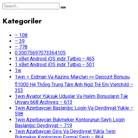
Kategoriler
– 108
– 39
– 778
0.30075697073364105
1 xBet Android iOS indir Tətbiq – 465
1 xBet Android iOS indir Tətbiq – 501
1w
1win ⭐ Ei̇dman Və Kazino Mərcləri >> Depozit Bonusu
$1000 Hệ Thống Trung Tâm Anh Ngữ Trẻ Em Vietchild –
353
1win Aviator Yüksək Uduşlar Və Həlim Bonusların Tək
Ünvanı 668 Archives – 613
1win Azerbaycan Başlanğıc Login Və Qeydiyyat Yukle –
598
1win Azerbaycan Bukmeker Kontorunun Saytı Login
Başlanğıc Qeydiyyat – 719
1win Azərbaycan Giriş Və Qeydiyyat Yüklə 1win
Bukmeker Kontorunun Formal Saytı – 864