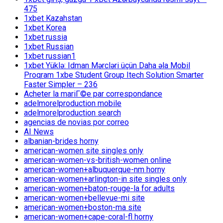
475
1xbet Kazahstan
1xbet Korea
1xbet russia
1xbet Russian
1xbet russian1
1xbet Yüklə: Idman Mərcləri üçün Daha əla Mobil
Proqram 1xbe Student Group Itech Solution Smarter
Faster Simpler – 236
Acheter la mariГ©e par correspondance
adelmorelproduction mobile
adelmorelproduction search
agencias de novias por correo
AI News
albanian-brides horny
american-women site singles only
american-women-vs-british-women online
american-women+albuquerque-nm horny
american-women+arlington-in site singles only
american-women+baton-rouge-la for adults
american-women+bellevue-mi site
american-women+boston-ma site
american-women+cape-coral-fl horny