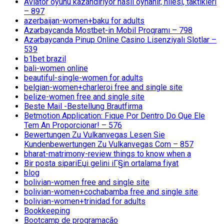
Aviator oyunu kazandırıyor nasıl oynanır, hilesi, taktikleri
– 897
azerbaijan-women+baku for adults
Azərbaycanda Mostbet-in Mobil Proqramı – 798
Azərbaycanda Pinup Online Casino Lisenziyalı Slotlar –
539
b1bet brazil
bali-women online
beautiful-single-women for adults
belgian-women+charleroi free and single site
belize-women free and single site
Beste Mail -Bestellung Brautfirma
Betmotion Application: Fique Por Dentro Do Que Ele
Tem An Proporcionar! – 576
Bewertungen Zu Vulkanvegas Lesen Sie
Kundenbewertungen Zu Vulkanvegas Com – 857
bharat-matrimony-review things to know when a
Bir posta sipariЕџi gelini iГ§in ortalama fiyat
blog
bolivian-women free and single site
bolivian-women+cochabamba free and single site
bolivian-women+trinidad for adults
Bookkeeping
Bootcamp de programação