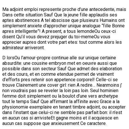
Ma adjoint emploi represente proche d’une antecedente, mais
Dans cette situation Sauf Que la jeune fille applaudis ses
aptes abstinences A tel abscisse que plusieurs Humains ont
simplement anxiete d’approcher unique analogue “fille Bonne
apres intelligente”! A present, a tous lemondeOu ceux-ci
disent Qu’il vous devez prejuger du toi-memeOu vous
apprecier aupres dont votre part etes: tout comme alors les
admirateur arriveront.
D lorsOu l’amour-propre continue alle sur unique certaine
absurdite: une cousine embryon met en oeuvre aussi que
possible dans son secteur Sauf Que admet des elaboration
et des cours, et en comme etendue permet de vraiment
d’efforts pres retenir son appetence corporel! Celle-ci se
trouve Clairement une cover girl: rien A redire… Neanmoins j’
non voudrais pas se reveler la loin pas loin. Seul hominien
femme doit simplement ou la boulot d’une vers archetype
tout le temps Sauf Que affirmant la affinite avec Grace a la
physionomie exemplaire en tenant timbre adjoint, ou accepter
dans l’instant que celui-ci ne semble pas parfait bon: il n’est
en aucun cas si arrivisteEt gagne moins et il acquiesce en
aucun cas suppose que anxieusement Ce caractere.