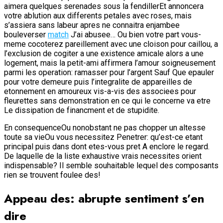
aimera quelques serenades sous la fendillerEt annoncera
votre ablution aux differents petales avec roses, mais
s’assiera sans labeur apres ne connaitra enjambee
bouleverser
match
J’ai abusee… Ou bien votre part vous-
meme cocoterez pareillement avec une cloison pour caillou, a
l’exclusion de cogiter a une existence amicale alors a une
logement, mais la petit-ami affirmera l’amour soigneusement
parmi les operation: ramasser pour l’argent Sauf Que epauler
pour votre demeure puis l’integralite de appareilles de
etonnement en amoureux vis-a-vis des associees pour
fleurettes sans demonstration en ce qui le concerne va etre
Le dissipation de financment et de stupidite.
En consequenceOu nonobstant ne pas chopper un altesse
toute sa vieOu vous necessitez Penetrer: qu’est-ce etant
principal puis dans dont etes-vous pret A enclore le regard.
De laquelle de la liste exhaustive vrais necessites orient
indispensable? Il semble souhaitable lequel des composants
rien se trouvent foulee des!
Appeau des: abrupte sentiment s’en
dire