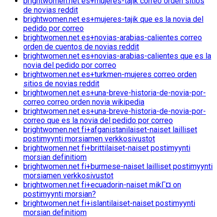
brightwomen.net es+mujeres-tajik correo orden sitios
de novias reddit
brightwomen.net es+mujeres-tajik que es la novia del
pedido por correo
brightwomen.net es+novias-arabias-calientes correo
orden de cuentos de novias reddit
brightwomen.net es+novias-arabias-calientes que es la
novia del pedido por correo
brightwomen.net es+turkmen-mujeres correo orden
sitios de novias reddit
brightwomen.net es+una-breve-historia-de-novia-por-
correo correo orden novia wikipedia
brightwomen.net es+una-breve-historia-de-novia-por-
correo que es la novia del pedido por correo
brightwomen.net fi+afganistanilaiset-naiset lailliset
postimyynti morsiamen verkkosivustot
brightwomen.net fi+brittilaiset-naiset postimyynti
morsian definitiom
brightwomen.net fi+burmese-naiset lailliset postimyynti
morsiamen verkkosivustot
brightwomen.net fi+ecuadorin-naiset mikГ¤ on
postimyynti morsian?
brightwomen.net fi+islantilaiset-naiset postimyynti
morsian definitiom