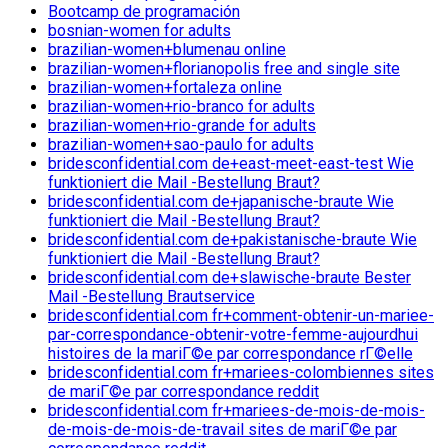
Bootcamp de programación
bosnian-women for adults
brazilian-women+blumenau online
brazilian-women+florianopolis free and single site
brazilian-women+fortaleza online
brazilian-women+rio-branco for adults
brazilian-women+rio-grande for adults
brazilian-women+sao-paulo for adults
bridesconfidential.com de+east-meet-east-test Wie
funktioniert die Mail -Bestellung Braut?
bridesconfidential.com de+japanische-braute Wie
funktioniert die Mail -Bestellung Braut?
bridesconfidential.com de+pakistanische-braute Wie
funktioniert die Mail -Bestellung Braut?
bridesconfidential.com de+slawische-braute Bester
Mail -Bestellung Brautservice
bridesconfidential.com fr+comment-obtenir-un-mariee-
par-correspondance-obtenir-votre-femme-aujourdhui
histoires de la mariГ©e par correspondance rГ©elle
bridesconfidential.com fr+mariees-colombiennes sites
de mariГ©e par correspondance reddit
bridesconfidential.com fr+mariees-de-mois-de-mois-
de-mois-de-mois-de-travail sites de mariГ©e par