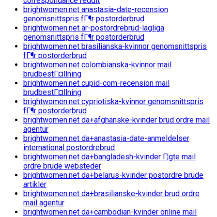
correspondance reddit
brightwomen.net anastasia-date-recension
genomsnittspris fГ¶r postorderbrud
brightwomen.net ar-postordrebrud-lagliga
genomsnittspris fГ¶r postorderbrud
brightwomen.net brasilianska-kvinnor genomsnittspris
fГ¶r postorderbrud
brightwomen.net colombianska-kvinnor mail
brudbestГ¤llning
brightwomen.net cupid-com-recension mail
brudbestГ¤llning
brightwomen.net cypriotiska-kvinnor genomsnittspris
fГ¶r postorderbrud
brightwomen.net da+afghanske-kvinder brud ordre mail
agentur
brightwomen.net da+anastasia-date-anmeldelser
international postordrebrud
brightwomen.net da+bangladesh-kvinder Г¦gte mail
ordre brude websteder
brightwomen.net da+belarus-kvinder postordre brude
artikler
brightwomen.net da+brasilianske-kvinder brud ordre
mail agentur
brightwomen.net da+cambodian-kvinder online mail