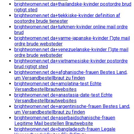
brightwomen.net da+thailandske-kvinder postordre brud
rigtigt sted
brightwomen.net da+tjekkiske-kvinder definition af
postordre brude tjenester
brightwomen.net da+turkmen-kvinder online mail ordre
brud
brightwomen.net da+varme-japanske-kvinder Г¦gte mail
ordre brude websteder
brightwomen.net da+venezuelanske-kvinder Г¦gte mail
ordre brude websteder
brightwomen.net da+vietnamesiske-kvinder postordre
brud rigtigt sted
brightwomen.net de+afghanische-frauen Bestes Land,
um Versandbestellbraut zu finden
brightwomen.net de+amolatina-test Echte
Versandbestellbrautwebsites
brightwomen.net de+anastasia-date-test Echte
Versandbestellbrautwebsites
brightwomen.net de+argentinische-frauen Bestes Land,
um Versandbestellbraut zu finden
brightwomen.net de+aserbaidschanische-frauen
Legitime Mail bestellen Brautwebsite
brightwomen.net de+bangladesch-frauen Legale