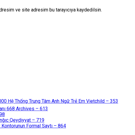
dresim ve site adresim bu tarayıcıya kaydedilsin.
000 Hệ Thống Trung Tâm Anh Ngữ Trẻ Em Vietchild – 353
anı 668 Archives – 613
598
nğıc Qeydiyyat – 719
 Kontorunun Formal Saytı – 864