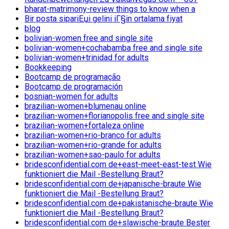
bharat-matrimony-review things to know when a
Bir posta sipariЕџi gelini iГ§in ortalama fiyat
blog
bolivian-women free and single site
bolivian-women+cochabamba free and single site
bolivian-women+trinidad for adults
Bookkeeping
Bootcamp de programação
Bootcamp de programación
bosnian-women for adults
brazilian-women+blumenau online
brazilian-women+florianopolis free and single site
brazilian-women+fortaleza online
brazilian-women+rio-branco for adults
brazilian-women+rio-grande for adults
brazilian-women+sao-paulo for adults
bridesconfidential.com de+east-meet-east-test Wie
funktioniert die Mail -Bestellung Braut?
bridesconfidential.com de+japanische-braute Wie
funktioniert die Mail -Bestellung Braut?
bridesconfidential.com de+pakistanische-braute Wie
funktioniert die Mail -Bestellung Braut?
bridesconfidential.com de+slawische-braute Bester