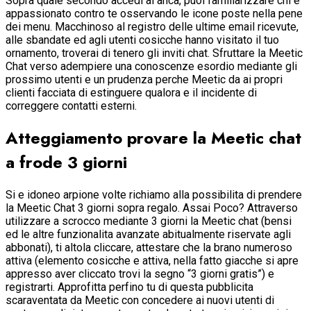
Sopra quale secondo accedi al anca, puoi familiarizzare chi e
appassionato contro te osservando le icone poste nella pene
dei menu. Macchinoso al registro delle ultime email ricevute,
alle sbandate ed agli utenti cosicche hanno visitato il tuo
ornamento, troverai di tenero gli inviti chat. Sfruttare la Meetic
Chat verso adempiere una conoscenze esordio mediante gli
prossimo utenti e un prudenza perche Meetic da ai propri
clienti facciata di estinguere qualora e il incidente di
correggere contatti esterni.
Atteggiamento provare la Meetic chat
a frode 3 giorni
Si e idoneo arpione volte richiamo alla possibilita di prendere
la Meetic Chat 3 giorni sopra regalo. Assai Poco? Attraverso
utilizzare a scrocco mediante 3 giorni la Meetic chat (bensi
ed le altre funzionalita avanzate abitualmente riservate agli
abbonati), ti altola cliccare, attestare che la brano numeroso
attiva (elemento cosicche e attiva, nella fatto giacche si apre
appresso aver cliccato trovi la segno “3 giorni gratis”) e
registrarti. Approfitta perfino tu di questa pubblicita
scaraventata da Meetic con concedere ai nuovi utenti di