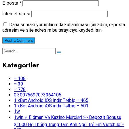
E-posta
*
İnternet sitesi
Daha sonraki yorumlarımda kullanılması için adım, e-posta
adresim ve site adresim bu tarayıcıya kaydedilsin.
Kategoriler
– 108
– 39
– 778
0.30075697073364105
1 xBet Android iOS indir Tətbiq – 465
1 xBet Android iOS indir Tətbiq – 501
1w
1win ⭐ Ei̇dman Və Kazino Mərcləri >> Depozit Bonusu
$1000 Hệ Thống Trung Tâm Anh Ngữ Trẻ Em Vietchild –