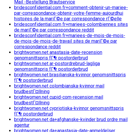
Mail -Bestellung Brautservice
bridesconfidential.com fr+comment-obtenir-un-mariee-
par-correspondance-obtenir-votre-femme-aujourdhui
histoires de la mariГ©e par correspondance rГ©elle
bridesconfidential.com fr+mariees-colombiennes sites
de mariГ©e par correspondance reddit
bridesconfidential.com fr+mariees-de-mois-de-mois-
de-mois-de-mois-de-travail sites de mariГ©e par
correspondance reddit
brightwomen.net anastasia-date-recension
genomsnittspris fГ¶r postorderbrud
brightwomen.net ar-postordrebrud-lagliga
genomsnittspris fГ¶r postorderbrud
brightwomen.net brasilianska-kvinnor genomsnittspris
fГ¶r postorderbrud
brightwomen.net colombianska-kvinnor mail
brudbestГ¤llning
brightwomen.net cupid-com-recension mail
brudbestГ¤llning
brightwomen.net cypriotiska-kvinnor genomsnittspris
fГ¶r postorderbrud
brightwomen.net da+afghanske-kvinder brud ordre mail
agentur
brightwomen.net da+anastasia-date-anmeldelser