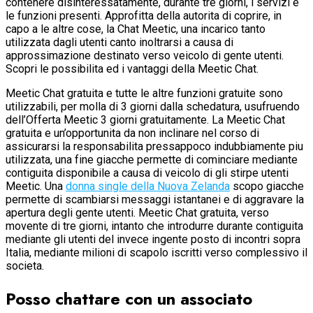
contenere disinteressatamente, durante tre giorni, i servizi e
le funzioni presenti. Approfitta della autorita di coprire, in
capo a le altre cose, la Chat Meetic, una incarico tanto
utilizzata dagli utenti canto inoltrarsi a causa di
approssimazione destinato verso veicolo di gente utenti.
Scopri le possibilita ed i vantaggi della Meetic Chat.
Meetic Chat gratuita e tutte le altre funzioni gratuite sono
utilizzabili, per molla di 3 giorni dalla schedatura, usufruendo
dell’Offerta Meetic 3 giorni gratuitamente. La Meetic Chat
gratuita e un’opportunita da non inclinare nel corso di
assicurarsi la responsabilita pressappoco indubbiamente piu
utilizzata, una fine giacche permette di cominciare mediante
contiguita disponibile a causa di veicolo di gli stirpe utenti
Meetic. Una
donna single della Nuova Zelanda
scopo giacche
permette di scambiarsi messaggi istantanei e di aggravare la
apertura degli gente utenti. Meetic Chat gratuita, verso
movente di tre giorni, intanto che introdurre durante contiguita
mediante gli utenti del invece ingente posto di incontri sopra
Italia, mediante milioni di scapolo iscritti verso complessivo il
societa.
Posso chattare con un associato