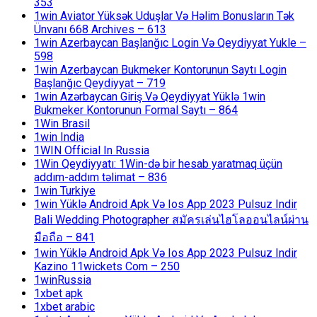
353
1win Aviator Yüksək Uduşlar Və Həlim Bonusların Tək
Ünvanı 668 Archives – 613
1win Azerbaycan Başlanğıc Login Və Qeydiyyat Yukle –
598
1win Azerbaycan Bukmeker Kontorunun Saytı Login
Başlanğıc Qeydiyyat – 719
1win Azərbaycan Giriş Və Qeydiyyat Yüklə 1win
Bukmeker Kontorunun Formal Saytı – 864
1Win Brasil
1win India
1WIN Official In Russia
1Win Qeydiyyatı: 1Win-də bir hesab yaratmaq üçün
addım-addım təlimat – 836
1win Turkiye
1win Yüklə Android Apk Və Ios App 2023 Pulsuz Indir
Bali Wedding Photographer สมัครเล่นไฮโลออนไลน์ผ่าน
มือถือ – 841
1win Yüklə Android Apk Və Ios App 2023 Pulsuz Indir
Kazino 11wickets Com – 250
1winRussia
1xbet apk
1xbet arabic