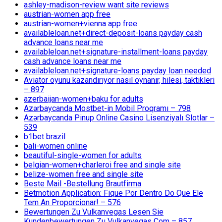
ashley-madison-review want site reviews
austrian-women app free
austrian-women+vienna app free
availableloan.net+direct-deposit-loans payday cash
advance loans near me
availableloan.net+signature-installment-loans payday
cash advance loans near me
availableloan.net+signature-loans payday loan needed
Aviator oyunu kazandırıyor nasıl oynanır, hilesi, taktikleri
– 897
azerbaijan-women+baku for adults
Azərbaycanda Mostbet-in Mobil Proqramı – 798
Azərbaycanda Pinup Online Casino Lisenziyalı Slotlar –
539
b1bet brazil
bali-women online
beautiful-single-women for adults
belgian-women+charleroi free and single site
belize-women free and single site
Beste Mail -Bestellung Brautfirma
Betmotion Application: Fique Por Dentro Do Que Ele
Tem An Proporcionar! – 576
Bewertungen Zu Vulkanvegas Lesen Sie
Kundenbewertungen Zu Vulkanvegas Com – 857