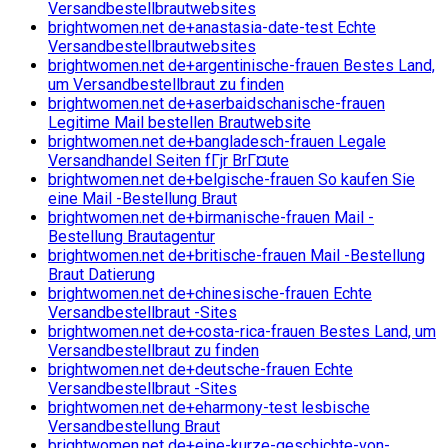
Versandbestellbrautwebsites
brightwomen.net de+anastasia-date-test Echte
Versandbestellbrautwebsites
brightwomen.net de+argentinische-frauen Bestes Land,
um Versandbestellbraut zu finden
brightwomen.net de+aserbaidschanische-frauen
Legitime Mail bestellen Brautwebsite
brightwomen.net de+bangladesch-frauen Legale
Versandhandel Seiten fГјr BrГ¤ute
brightwomen.net de+belgische-frauen So kaufen Sie
eine Mail -Bestellung Braut
brightwomen.net de+birmanische-frauen Mail -
Bestellung Brautagentur
brightwomen.net de+britische-frauen Mail -Bestellung
Braut Datierung
brightwomen.net de+chinesische-frauen Echte
Versandbestellbraut -Sites
brightwomen.net de+costa-rica-frauen Bestes Land, um
Versandbestellbraut zu finden
brightwomen.net de+deutsche-frauen Echte
Versandbestellbraut -Sites
brightwomen.net de+eharmony-test lesbische
Versandbestellung Braut
brightwomen.net de+eine-kurze-geschichte-von-