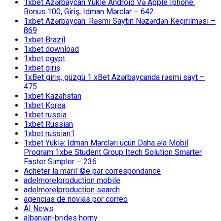
1xbet Azərbaycan Yükle Android Və Apple Iphone:
Bonus 100, Giriş, Idman Mərclər – 642
1xbet Azərbaycan: Rəsmi Saytın Nəzərdən Keçirilməsi –
869
1xbet Brazil
1xbet download
1xbet egypt
1xbet giriş
1xBet giriş, güzgü 1 xBet Azərbaycanda rəsmi sayt –
475
1xbet Kazahstan
1xbet Korea
1xbet russia
1xbet Russian
1xbet russian1
1xbet Yüklə: Idman Mərcləri üçün Daha əla Mobil
Proqram 1xbe Student Group Itech Solution Smarter
Faster Simpler – 236
Acheter la mariГ©e par correspondance
adelmorelproduction mobile
adelmorelproduction search
agencias de novias por correo
AI News
albanian-brides horny