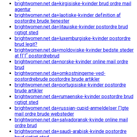
brightwomen.net da+kirgisiske-kvinder brud ordre mail
agentur
brightwomen.net da+laotiske-kvinder definition af
postordre brude tjenester
brightwomen.net da+litauiske-kvinder postordre brud
rigtigt sted
brightwomen.net da+luxemburgiske-kvinder postordre
brud legit?
brightwomen.net da+moldoviske-kvinder bedste steder
at fГҐ postordrebrud
brightwomen.net da+norske-kvinder online mail ordre
brud
brightwomen.net da+omkostningerne-ved-
postordrebrude postordre brude artikler
brightwomen.net da+portugisiske-kvinder postordre
brude artikler
brightwomen.net da+rumaenske-kvinder postordre brud
rigtigt sted
brightwomen.net da+russian-cupid-anmeldelser Г¦gte
mail ordre brude websteder
brightwomen.net da+salvadoransk-kvinde online mail
ordre brud
brightwomen.net da+saudi-arabisk-kvinde postordre