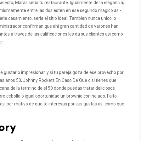
electo, Maras seri­a tu restaurante. Igualmente de la elegancia,
 mismamente entre las dos esten en ese segundo magico asi­
e casamiento, seri­a el sitio ideal. Tambien nunca unico lo
dministrador confirman que ahi gran cantidad de varones han
ntes a traves de las calificaciones les da sus clientes asi­ como
r.
gustar o impresionar, y si tu pareja goza de ese provecho por
 las anos 50, Johnny Rockets En Caso De Que o si tienes que
ricana de la termino de el 50 donde puedas tratar deliciosos
e cebolla o igual oportunidad un brownie con helado. Falto
tes, por motivo de que te interesas por sus gustos asi­ como que
ory