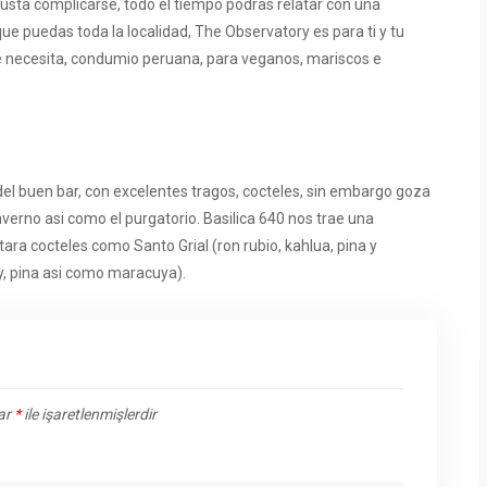
usta complicarse, todo el tiempo podras relatar con una
que puedas toda la localidad, The Observatory es para ti y tu
e necesita, condumio peruana, para veganos, mariscos e
a del buen bar, con excelentes tragos, cocteles, sin embargo goza
verno asi­ como el purgatorio. Basilica 640 nos trae una
ara cocteles como Santo Grial (ron rubio, kahlua, pina y
y, pina asi­ como maracuya).
lar
*
ile işaretlenmişlerdir