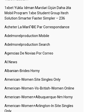
1xbet Yüklə: Idman Mərcləri Üçün Daha Əla
Mobil Proqram 1xbe Student Group Itech
Solution Smarter Faster Simpler – 236
Acheter La MariГ©e Par Correspondance
Adelmorelproduction Mobile
Adelmorelproduction Search
Agencias De Novias Por Correo
AI News
Albanian-Brides Horny
American-Women Site Singles Only
American-Women-Vs-British-Women Online
American-Women+albuquerque-Nm Horny
American-Women+arlington-In Site Singles
Only