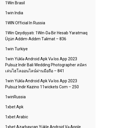
1Win Brasil
1win India
1WIN Official In Russia
1Win Qeydiyyatı: 1Win-Də Bir Hesab Yaratmaq
Üçün Addım-Addım Təlimat – 836
1win Turkiye
1win Yüklə Android Apk Və Ios App 2023
Pulsuz Indir Bali Wedding Photographer สมัคร
เล่นไฮโลออนไลน์ผ่านมือถือ – 841
1win Yüklə Android Apk Və Ios App 2023
Pulsuz Indir Kazino 11wickets Com – 250
1winRussia
1xbet Apk
1xbet Arabic
1xbet Azərbaycan Yükle Android Və Apple