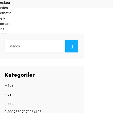
Kategoriler
– 108
– 39
– 778
0.30075697073364105