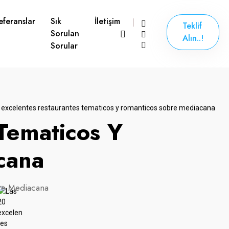
eferanslar
Sık
İletişim
Teklif
Sorulan
Alın..!
Sorular
Tematicos Y
cana
bre Mediacana