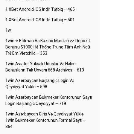
1 XBet Android IOS Indir Tətbiq – 465
1 XBet Android IOS Indir Tətbiq – 501
1w
1win ⭐ Ei̇dman Və Kazino Mərcləri >> Depozit
Bonusu $1000 Hệ Thống Trung Tâm Anh Ngữ
Trẻ Em Vietchild – 353
1win Aviator Yüksək Uduşlar Və Həlim
Bonusların Tək Ünvanı 668 Archives – 613
1win Azerbaycan Başlanğıc Login Və
Qeydiyyat Yukle – 598
1win Azerbaycan Bukmeker Kontorunun Saytı
Login Başlanğıc Qeydiyyat – 719
1win Azərbaycan Giriş Və Qeydiyyat Yüklə
1win Bukmeker Kontorunun Formal Saytı –
864