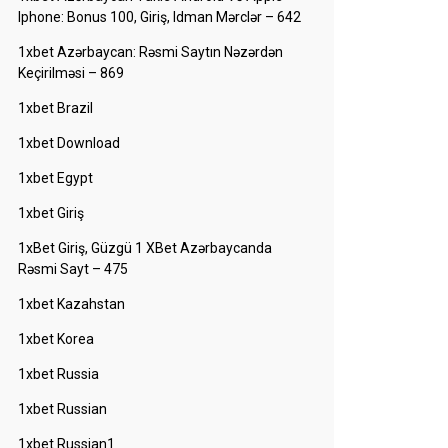
Iphone: Bonus 100, Giriş, Idman Mərclər – 642
1xbet Azərbaycan: Rəsmi Saytın Nəzərdən
Keçirilməsi – 869
1xbet Brazil
1xbet Download
1xbet Egypt
1xbet Giriş
1xBet Giriş, Güzgü 1 XBet Azərbaycanda
Rəsmi Sayt – 475
1xbet Kazahstan
1xbet Korea
1xbet Russia
1xbet Russian
1xbet Russian1