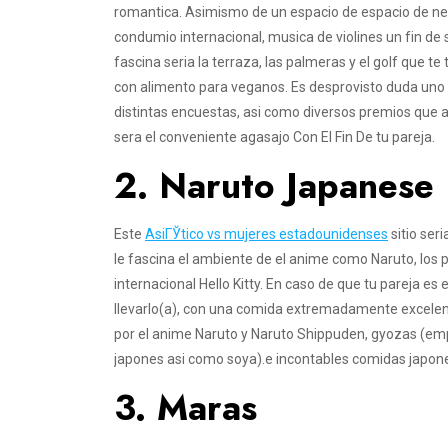
romantica.
Asimismo de un espacio de espacio de nego
condumio internacional, musica de violines un fin de
fascina seri­a la terraza, las palmeras y el golf que t
con alimento para veganos. Es desprovisto duda uno
distintas encuestas, asi­ como diversos premios que av
sera el conveniente agasajo Con El Fin De tu pareja.
2. Naruto Japanese
Este
AsiГЎtico vs mujeres estadounidenses
sitio ser
le fascina el ambiente de el anime como Naruto, los pe
internacional Hello Kitty. En caso de que tu pareja es
llevarlo(a), con una comida extremadamente excelen
por el anime Naruto y Naruto Shippuden, gyozas (emp
japones asi­ como soya).e incontables comidas japon
3. Maras