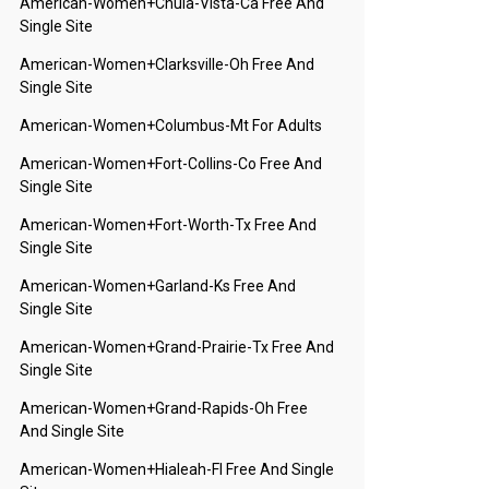
American-Women+chula-Vista-Ca Free And
Single Site
American-Women+clarksville-Oh Free And
Single Site
American-Women+columbus-Mt For Adults
American-Women+fort-Collins-Co Free And
Single Site
American-Women+fort-Worth-Tx Free And
Single Site
American-Women+garland-Ks Free And
Single Site
American-Women+grand-Prairie-Tx Free And
Single Site
American-Women+grand-Rapids-Oh Free
And Single Site
American-Women+hialeah-Fl Free And Single