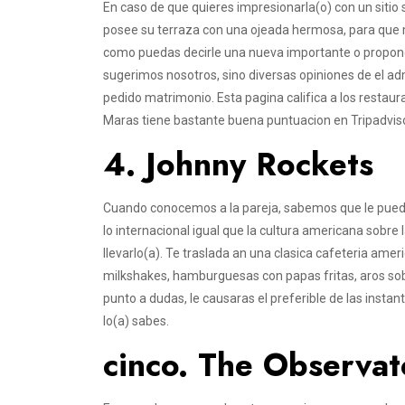
En caso de que quieres impresionarla(o) con un sitio s
posee su terraza con una ojeada hermosa, para que
como puedas decirle una nueva importante o proponerl
sugerimos nosotros, sino diversas opiniones de el a
pedido matrimonio. Esta pagina califica a los restaura
Maras tiene bastante buena puntuacion en Tripadviso
4. Johnny Rockets
Cuando conocemos a la pareja, sabemos que le puede 
lo internacional igual que la cultura americana sobre
llevarlo(a). Te traslada an una clasica cafeteria ame
milkshakes, hamburguesas con papas fritas, aros sobr
punto a dudas, le causaras el preferible de las instan
lo(a) sabes.
cinco. The Observat