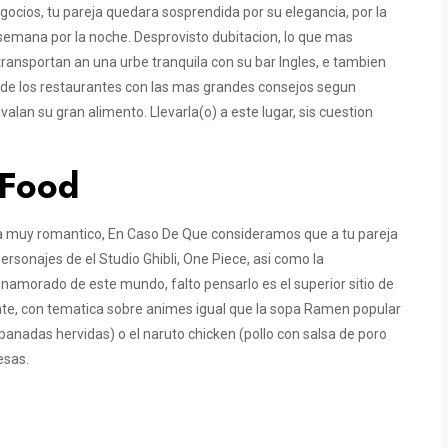
cios, tu pareja quedara sosprendida por su elegancia, por la
 semana por la noche. Desprovisto dubitacion, lo que mas
e transportan an una urbe tranquila con su bar Ingles, e tambien
 de los restaurantes con las mas grandes consejos segun
alan su gran alimento. Llevarla(o) a este lugar, sis cuestion
 Food
i­a muy romantico, En Caso De Que consideramos que a tu pareja
rsonajes de el Studio Ghibli, One Piece, asi­ como la
 enamorado de este mundo, falto pensarlo es el superior sitio de
te, con tematica sobre animes igual que la sopa Ramen popular
anadas hervidas) o el naruto chicken (pollo con salsa de poro
esas.