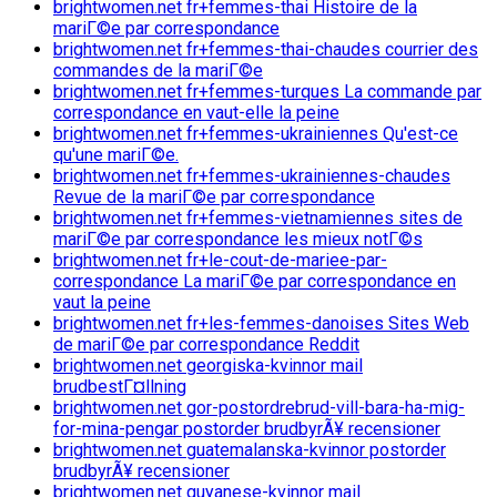
brightwomen.net fr+femmes-thai Histoire de la
mariГ©e par correspondance
brightwomen.net fr+femmes-thai-chaudes courrier des
commandes de la mariГ©e
brightwomen.net fr+femmes-turques La commande par
correspondance en vaut-elle la peine
brightwomen.net fr+femmes-ukrainiennes Qu'est-ce
qu'une mariГ©e.
brightwomen.net fr+femmes-ukrainiennes-chaudes
Revue de la mariГ©e par correspondance
brightwomen.net fr+femmes-vietnamiennes sites de
mariГ©e par correspondance les mieux notГ©s
brightwomen.net fr+le-cout-de-mariee-par-
correspondance La mariГ©e par correspondance en
vaut la peine
brightwomen.net fr+les-femmes-danoises Sites Web
de mariГ©e par correspondance Reddit
brightwomen.net georgiska-kvinnor mail
brudbestГ¤llning
brightwomen.net gor-postordrebrud-vill-bara-ha-mig-
for-mina-pengar postorder brudbyrÃ¥ recensioner
brightwomen.net guatemalanska-kvinnor postorder
brudbyrÃ¥ recensioner
brightwomen.net guyanese-kvinnor mail