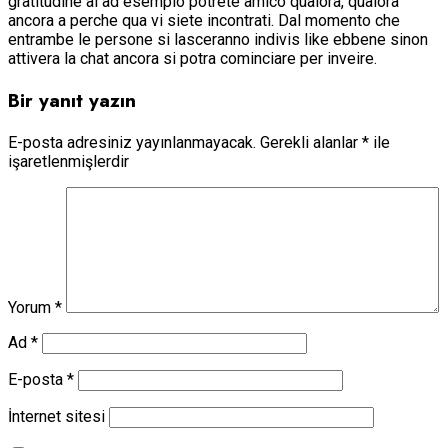
gratitudine al ad esempio potrete amico qualora, qualora
ancora a perche qua vi siete incontrati. Dal momento che
entrambe le persone si lasceranno indivis like ebbene sinon
attivera la chat ancora si potra cominciare per inveire.
Bir yanıt yazın
E-posta adresiniz yayınlanmayacak.
Gerekli alanlar
*
ile
işaretlenmişlerdir
Yorum
*
Ad
*
E-posta
*
İnternet sitesi