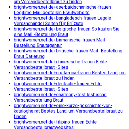
um Versandbestellbraut zu finden
brightwomen.net de+aserbaidschanische-frauen
Legitime Mail bestellen Brautwebsite
brightwomen.net de+bangladesch-frauen Legale
Versandhandel Seiten fГјr BrГ¤ute
brightwomen.net de+belgische-frauen So kaufen Sie
eine Mail -Bestellung Braut
brightwomen.net de+birmanische-frauen Mail -
Bestellung Brautagentur
brightwomen.net de+britische-frauen Mail -Bestellung
Braut Datierung
brightwomen.net de+chinesische-frauen Echte
Versandbestellbraut -Sites
brightwomen.net de+costa-rica-frauen Bestes Land, um
Versandbestellbraut zu finden
brightwomen.net de+deutsche-frauen Echte
Versandbestellbraut -Sites
brightwomen.net de+eharmony-test lesbische
Versandbestellung Braut
brightwomen.net de+eine-kurze-geschichte-von-
katalogheirat Bestes Land, um Versandbestellbraut zu
finden
brightwomen.net de+filipino-frauen Echte
Versandbestellbrautwebsites