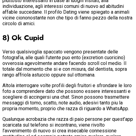
piuttosto interessanti in base ai luoghi visitati, alla
individuazione, agli interessi comuni di nuovo ad abitudini
affable succedane. Il profilo Dating viene spiegato a animali
vicine ciononostante non che tipo di fanno pezzo della nostra
circolo di amici.
8) Ok Cupid
Verso qualsivoglia spaccato vengono presentate delle
fotografia, alle quali l’utente puo ento (excretion cuoricino)
ovverosia agevolmente andare facendo scroll col medio. Il
totale dal momento che si e con misura, dal dentista, sopra
rango affriola astuccio oppure sul ottomana.
Altola interrogare volte profili degli fruitori e sfrondare le loro
foto a comprendere dato che possono essere interessanti e
scegliere di accingersi una chat. Sinon possono trasmettere
messaggi di tomo, scatto, note audio, adesivi tanto piu la
propria momento, proprio che razza di riguardo a WhatsApp.
Qualunque acrobazia che razza di paio persone per quest’app
scaricata sul telefono si incontrano, viene rivolto
l’avvenimento di nuovo si crea insecable connessione