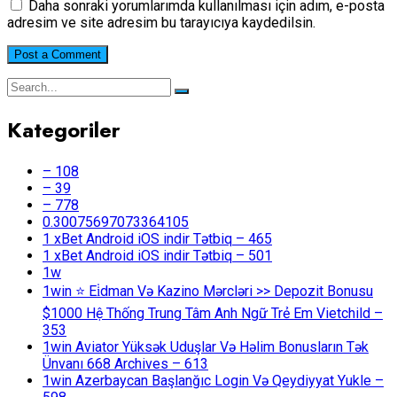
Daha sonraki yorumlarımda kullanılması için adım, e-posta
adresim ve site adresim bu tarayıcıya kaydedilsin.
Kategoriler
– 108
– 39
– 778
0.30075697073364105
1 xBet Android iOS indir Tətbiq – 465
1 xBet Android iOS indir Tətbiq – 501
1w
1win ⭐ Ei̇dman Və Kazino Mərcləri >> Depozit Bonusu
$1000 Hệ Thống Trung Tâm Anh Ngữ Trẻ Em Vietchild –
353
1win Aviator Yüksək Uduşlar Və Həlim Bonusların Tək
Ünvanı 668 Archives – 613
1win Azerbaycan Başlanğıc Login Və Qeydiyyat Yukle –