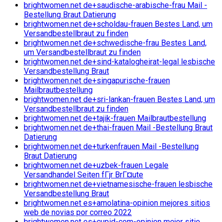
brightwomen.net de+saudische-arabische-frau Mail -
Bestellung Braut Datierung
brightwomen.net de+scholdau-frauen Bestes Land, um
Versandbestellbraut zu finden
brightwomen.net de+schwedische-frau Bestes Land,
um Versandbestellbraut zu finden
brightwomen.net de+sind-katalogheirat-legal lesbische
Versandbestellung Braut
brightwomen.net de+singapurische-frauen
Mailbrautbestellung
brightwomen.net de+sri-lankan-frauen Bestes Land, um
Versandbestellbraut zu finden
brightwomen.net de+tajik-frauen Mailbrautbestellung
brightwomen.net de+thai-frauen Mail -Bestellung Braut
Datierung
brightwomen.net de+turkenfrauen Mail -Bestellung
Braut Datierung
brightwomen.net de+uzbek-frauen Legale
Versandhandel Seiten fГјr BrГ¤ute
brightwomen.net de+vietnamesische-frauen lesbische
Versandbestellung Braut
brightwomen.net es+amolatina-opinion mejores sitios
web de novias por correo 2022
brightwomen.net es+cupid-com-opinion mejor sitio