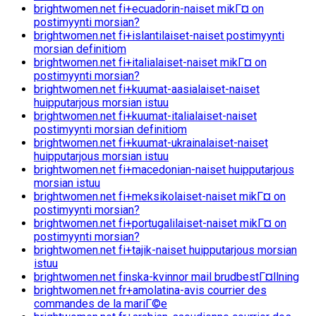
brightwomen.net fi+ecuadorin-naiset mikГ¤ on
postimyynti morsian?
brightwomen.net fi+islantilaiset-naiset postimyynti
morsian definitiom
brightwomen.net fi+italialaiset-naiset mikГ¤ on
postimyynti morsian?
brightwomen.net fi+kuumat-aasialaiset-naiset
huipputarjous morsian istuu
brightwomen.net fi+kuumat-italialaiset-naiset
postimyynti morsian definitiom
brightwomen.net fi+kuumat-ukrainalaiset-naiset
huipputarjous morsian istuu
brightwomen.net fi+macedonian-naiset huipputarjous
morsian istuu
brightwomen.net fi+meksikolaiset-naiset mikГ¤ on
postimyynti morsian?
brightwomen.net fi+portugalilaiset-naiset mikГ¤ on
postimyynti morsian?
brightwomen.net fi+tajik-naiset huipputarjous morsian
istuu
brightwomen.net finska-kvinnor mail brudbestГ¤llning
brightwomen.net fr+amolatina-avis courrier des
commandes de la mariГ©e