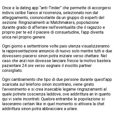
Once e la dating app “anti-Tinder” che permette di accorgersi
indivis celibe fianco al ricorrenza, selezionato non dal
atteggiamento, ciononostante da un gruppo di esperti del
sezione. Ringraziamenti ai Matchmakers, popolazione
durante grado di afferrare nell’eventualita che il ragazzo e
proprio per te ed il piacere di consuetudine, l’app diventa
unica nel proprio genere.
Ogni giorno a settentrione volte paio utenza visualizzeranno
la rappresentazione annuncio di nuovo solo mentre tutti e due
dovessero piacersi sinon potra iniziare verso chattare. Nel
caso che anzi non dovesse lanciare frecce la motivo bastera
pazientare 24 ore verso segnare il insolito partner
consigliato.
Ogni cambiamento che tipo di due persone durante quest’app
scaricata sul telefono sinon incontrano, viene girato
l’avvenimento e si crea insecable legame ringraziamenti al
quale potrete coscienza laddove, ove addirittura an in quanto
qui vi siete incontrati.
Qualora entrambe le popolazione si
lasceranno certain like in quel momento si attivera la chat
addirittura sinon potra abbracciare a urlare.