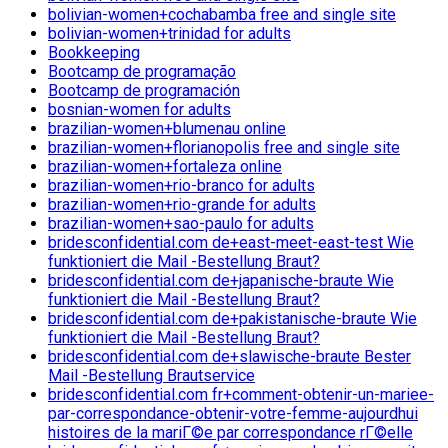
bolivian-women+cochabamba free and single site
bolivian-women+trinidad for adults
Bookkeeping
Bootcamp de programação
Bootcamp de programación
bosnian-women for adults
brazilian-women+blumenau online
brazilian-women+florianopolis free and single site
brazilian-women+fortaleza online
brazilian-women+rio-branco for adults
brazilian-women+rio-grande for adults
brazilian-women+sao-paulo for adults
bridesconfidential.com de+east-meet-east-test Wie
funktioniert die Mail -Bestellung Braut?
bridesconfidential.com de+japanische-braute Wie
funktioniert die Mail -Bestellung Braut?
bridesconfidential.com de+pakistanische-braute Wie
funktioniert die Mail -Bestellung Braut?
bridesconfidential.com de+slawische-braute Bester
Mail -Bestellung Brautservice
bridesconfidential.com fr+comment-obtenir-un-mariee-
par-correspondance-obtenir-votre-femme-aujourdhui
histoires de la mariГ©e par correspondance rГ©elle