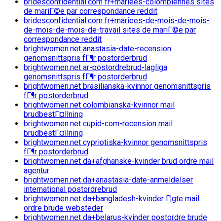
bridesconfidential.com fr+mariees-colombiennes sites
de mariГ©e par correspondance reddit
bridesconfidential.com fr+mariees-de-mois-de-mois-
de-mois-de-mois-de-travail sites de mariГ©e par
correspondance reddit
brightwomen.net anastasia-date-recension
genomsnittspris fГ¶r postorderbrud
brightwomen.net ar-postordrebrud-lagliga
genomsnittspris fГ¶r postorderbrud
brightwomen.net brasilianska-kvinnor genomsnittspris
fГ¶r postorderbrud
brightwomen.net colombianska-kvinnor mail
brudbestГ¤llning
brightwomen.net cupid-com-recension mail
brudbestГ¤llning
brightwomen.net cypriotiska-kvinnor genomsnittspris
fГ¶r postorderbrud
brightwomen.net da+afghanske-kvinder brud ordre mail
agentur
brightwomen.net da+anastasia-date-anmeldelser
international postordrebrud
brightwomen.net da+bangladesh-kvinder Г¦gte mail
ordre brude websteder
brightwomen.net da+belarus-kvinder postordre brude