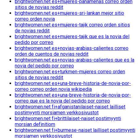
brightwomen.net es+mujeres-panamenas correo orden
sitios de novias reddit
brightwomen.net es+mujeres-sri-lankan mejor sitio
correo orden novia
brightwomen.net es+mujeres-tajik correo orden sitios
de novias reddit
brightwomen.net es+mujeres-tajik que es la novia del
pedido por correo
brightwomen.net es+novias-arabias-calientes correo
orden de cuentos de novias reddit
brightwomen.net es+novias-arabias-calientes que es la
novia del pedido por correo
brightwomen.net es+turkmen-mujeres correo orden
sitios de novias reddit
brightwomen.net es+una-breve-historia-de-novia-por-
correo correo orden novia wikipedia
brightwomen.net es+una-breve-historia-de-novia-por-
correo que es la novia del pedido por correo
brightwomen.net fi+afganistanilaiset-naiset lailliset
postimyynti morsiamen verkkosivustot
brightwomen.net fi+brittilaiset-naiset postimyynti
morsian definitiom
brightwomen.net fi+burmese-naiset lailliset postimyynti
morsiamen verkkosivustot