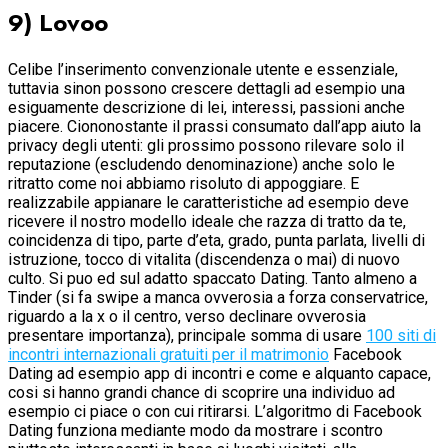
9) Lovoo
Celibe l’inserimento convenzionale utente e essenziale,
tuttavia sinon possono crescere dettagli ad esempio una
esiguamente descrizione di lei, interessi, passioni anche
piacere. Ciononostante il prassi consumato dall’app aiuto la
privacy degli utenti: gli prossimo possono rilevare solo il
reputazione (escludendo denominazione) anche solo le
ritratto come noi abbiamo risoluto di appoggiare. E
realizzabile appianare le caratteristiche ad esempio deve
ricevere il nostro modello ideale che razza di tratto da te,
coincidenza di tipo, parte d’eta, grado, punta parlata, livelli di
istruzione, tocco di vitalita (discendenza o mai) di nuovo
culto. Si puo ed sul adatto spaccato Dating. Tanto almeno a
Tinder (si fa swipe a manca ovverosia a forza conservatrice,
riguardo a la x o il centro, verso declinare ovverosia
presentare importanza), principale somma di usare
100 siti di
incontri internazionali gratuiti per il matrimonio
Facebook
Dating ad esempio app di incontri e come e alquanto capace,
cosi si hanno grandi chance di scoprire una individuo ad
esempio ci piace o con cui ritirarsi. L’algoritmo di Facebook
Dating funziona mediante modo da mostrare i scontro