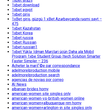
1xbet Brazil
1xbet download
1xbet egypt
1xbet giriş
1xBet giriş, güzgü 1 xBet Azərbaycanda rəsmi sayt –
475
1xbet Kazahstan
1xbet Korea
1xbet russia
1xbet Russian
1xbet russian1
1xbet Yüklə: Idman Mərcləri üçün Daha əla Mobil
Proqram 1xbe Student Group Itech Solution Smarter
Faster Simpler – 236
Acheter la mariГ©e par correspondance
adelmorelproduction mobile
adelmorelproduction search
agencias de novias por correo
AI News
albanian-brides horny
american-women site singles only
american-women-vs-british-women online
american-women+albuquerque-nm horny
american-women+arlington-in site singles only