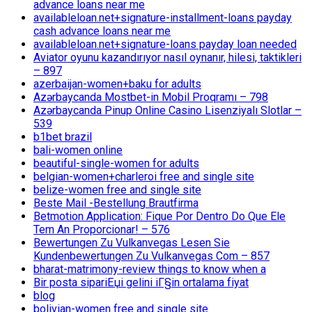
advance loans near me
availableloan.net+signature-installment-loans payday
cash advance loans near me
availableloan.net+signature-loans payday loan needed
Aviator oyunu kazandırıyor nasıl oynanır, hilesi, taktikleri
– 897
azerbaijan-women+baku for adults
Azərbaycanda Mostbet-in Mobil Proqramı – 798
Azərbaycanda Pinup Online Casino Lisenziyalı Slotlar –
539
b1bet brazil
bali-women online
beautiful-single-women for adults
belgian-women+charleroi free and single site
belize-women free and single site
Beste Mail -Bestellung Brautfirma
Betmotion Application: Fique Por Dentro Do Que Ele
Tem An Proporcionar! – 576
Bewertungen Zu Vulkanvegas Lesen Sie
Kundenbewertungen Zu Vulkanvegas Com – 857
bharat-matrimony-review things to know when a
Bir posta sipariЕџi gelini iГ§in ortalama fiyat
blog
bolivian-women free and single site