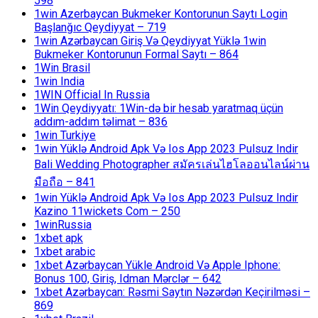
598
1win Azerbaycan Bukmeker Kontorunun Saytı Login
Başlanğıc Qeydiyyat – 719
1win Azərbaycan Giriş Və Qeydiyyat Yüklə 1win
Bukmeker Kontorunun Formal Saytı – 864
1Win Brasil
1win India
1WIN Official In Russia
1Win Qeydiyyatı: 1Win-də bir hesab yaratmaq üçün
addım-addım təlimat – 836
1win Turkiye
1win Yüklə Android Apk Və Ios App 2023 Pulsuz Indir
Bali Wedding Photographer สมัครเล่นไฮโลออนไลน์ผ่าน
มือถือ – 841
1win Yüklə Android Apk Və Ios App 2023 Pulsuz Indir
Kazino 11wickets Com – 250
1winRussia
1xbet apk
1xbet arabic
1xbet Azərbaycan Yükle Android Və Apple Iphone:
Bonus 100, Giriş, Idman Mərclər – 642
1xbet Azərbaycan: Rəsmi Saytın Nəzərdən Keçirilməsi –
869