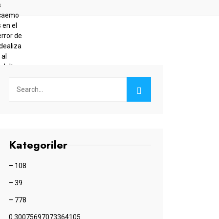
Kategoriler
– 108
– 39
– 778
0.30075697073364105