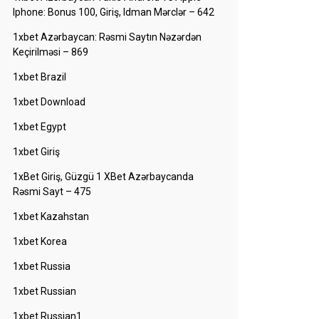
Iphone: Bonus 100, Giriş, Idman Mərclər – 642
1xbet Azərbaycan: Rəsmi Saytın Nəzərdən
Keçirilməsi – 869
1xbet Brazil
1xbet Download
1xbet Egypt
1xbet Giriş
1xBet Giriş, Güzgü 1 XBet Azərbaycanda
Rəsmi Sayt – 475
1xbet Kazahstan
1xbet Korea
1xbet Russia
1xbet Russian
1xbet Russian1