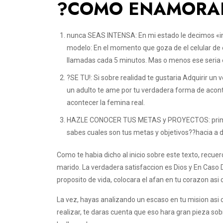
?COMO ENAMORAR
nunca SEAS INTENSA: En mi estado le decimos «int
modelo: En el momento que goza de el celular de e
llamadas cada 5 minutos. Mas o menos ese seri­a 
?SE TU!: Si sobre realidad te gustaria Adquirir 
un adulto te ame por tu verdadera forma de acontec
acontecer la femina real.
HAZLE CONOCER TUS METAS y PROYECTOS: primera
sabes cuales son tus metas y objetivos??hacia a 
Como te habia dicho al inicio sobre este texto, recuer
marido. La verdadera satisfaccion es Dios y En Caso 
proposito de vida, colocara el afan en tu corazon asi
La vez, hayas analizando un escaso en tu mision asi­ 
realizar, te daras cuenta que eso hara gran pieza sobr