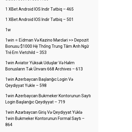
1 XBet Android IOS Indir Tətbiq – 465
1 XBet Android IOS Indir Tətbiq – 501
1w
1win ⭐ Ei̇dman Və Kazino Mərcləri >> Depozit
Bonusu $1000 Hệ Thống Trung Tâm Anh Ngữ
Trẻ Em Vietchild – 353
1win Aviator Yüksək Uduşlar Və Həlim
Bonusların Tək Ünvanı 668 Archives – 613
1win Azerbaycan Başlanğıc Login Və
Qeydiyyat Yukle – 598
1win Azerbaycan Bukmeker Kontorunun Saytı
Login Başlanğıc Qeydiyyat – 719
1win Azərbaycan Giriş Və Qeydiyyat Yüklə
1win Bukmeker Kontorunun Formal Saytı –
864