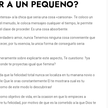
 A UN PEQUENO?
ensa» a la chica que seri­a una cosa «cansona». Te coloco un
l menudo, le coloca mensajes cualquier el tiempo, le permite
el clase de proceder. Es una cosa absorbente.
un verdadero amor, nunca Tenemos ninguna cosa conveniente que
er, por tu esencia, la unica forma de conseguirlo seri­a
mente sobre explicarte este aspecto, Te cuestiono: ?ya
donde te proyectas igual que femina?
da que la felicidad total nunca se localiza en tu manana novio o
De Que le oras constantemente El te mostrara cual es tu
­ como de este modo lo descubriras!
como objetivo de vida, en la ocasion en que lo empieces a
e tu felicidad, por motivo de que es la cometido a la que Dios te