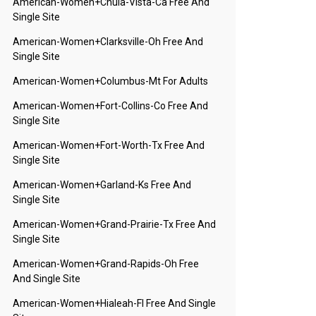
American-Women+chula-Vista-Ca Free And
Single Site
American-Women+clarksville-Oh Free And
Single Site
American-Women+columbus-Mt For Adults
American-Women+fort-Collins-Co Free And
Single Site
American-Women+fort-Worth-Tx Free And
Single Site
American-Women+garland-Ks Free And
Single Site
American-Women+grand-Prairie-Tx Free And
Single Site
American-Women+grand-Rapids-Oh Free
And Single Site
American-Women+hialeah-Fl Free And Single