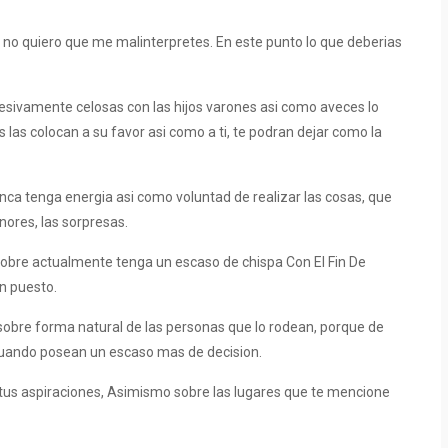
 no quiero que me malinterpretes. En este punto lo que deberias
ivamente celosas con las hijos varones asi­ como aveces lo
as colocan a su favor asi­ como a ti, te podran dejar como la
a tenga energia asi­ como voluntad de realizar las cosas, que
ores, las sorpresas.
obre actualmente tenga un escaso de chispa Con El Fin De
n puesto.
obre forma natural de las personas que lo rodean, porque de
cuando posean un escaso mas de decision.
e tus aspiraciones, Asimismo sobre las lugares que te mencione