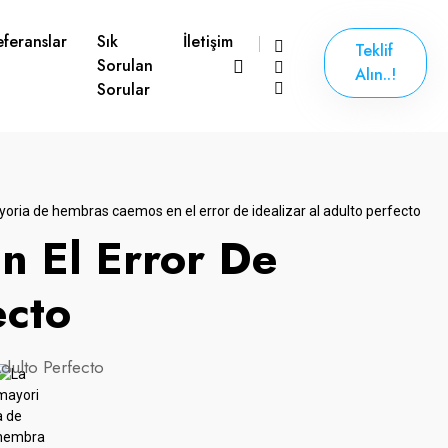
eferanslar
Sık
İletişim
Teklif
Sorulan
Alın..!
Sorular
 El Error De
ecto
dulto Perfecto