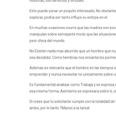
nosotras, con defectos y virtudes.
Esto puede sonar un poquito interesado, No obstante
explorar, podri­a ser tanto influye su estirpe en el.
En muchas ocasiones ocurre que las madres son exces
manipulan sobre semejante modo que las situaciones l
peor chica del mundo.
No Existen nada mas aburrido que un hombre que nunc
sea decidido!, Como hembras nos encanta los pormen
Ademas es relevante que el hombre en las tiempos s
emprender y nunca necesitar no unicamente sobre u
Es fundamental analizar como Trabaja y se expresa s
esa misma forma, Asimismo se expresara sobre ti, 
Si crees que tu solicitante cumple con la totalidad d
antes, por lo tanto ?Manos a la tarea!