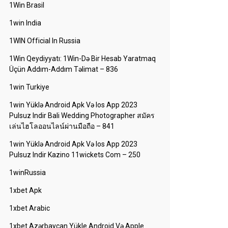
1Win Brasil
1win India
1WIN Official In Russia
1Win Qeydiyyatı: 1Win-Də Bir Hesab Yaratmaq
Üçün Addım-Addım Təlimat – 836
1win Turkiye
1win Yüklə Android Apk Və Ios App 2023
Pulsuz Indir Bali Wedding Photographer สมัคร
เล่นไฮโลออนไลน์ผ่านมือถือ – 841
1win Yüklə Android Apk Və Ios App 2023
Pulsuz Indir Kazino 11wickets Com – 250
1winRussia
1xbet Apk
1xbet Arabic
1xbet Azərbaycan Yükle Android Və Apple