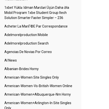
1xbet Yüklə: Idman Mərcləri Üçün Daha Əla
Mobil Proqram 1xbe Student Group Itech
Solution Smarter Faster Simpler – 236
Acheter La MariГ©e Par Correspondance
Adelmorelproduction Mobile
Adelmorelproduction Search
Agencias De Novias Por Correo
AI News
Albanian-Brides Horny
American-Women Site Singles Only
American-Women-Vs-British-Women Online
American-Women+albuquerque-Nm Horny
American-Women+arlington-In Site Singles
Only