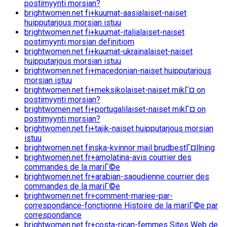
postimyynti morsian?
brightwomen.net fi+kuumat-aasialaiset-naiset
huipputarjous morsian istuu
brightwomen.net fi+kuumat-italialaiset-naiset
postimyynti morsian definitiom
brightwomen.net fi+kuumat-ukrainalaiset-naiset
huipputarjous morsian istuu
brightwomen.net fi+macedonian-naiset huipputarjous
morsian istuu
brightwomen.net fi+meksikolaiset-naiset mikГ¤ on
postimyynti morsian?
brightwomen.net fi+portugalilaiset-naiset mikГ¤ on
postimyynti morsian?
brightwomen.net fi+tajik-naiset huipputarjous morsian
istuu
brightwomen.net finska-kvinnor mail brudbestГ¤llning
brightwomen.net fr+amolatina-avis courrier des
commandes de la mariГ©e
brightwomen.net fr+arabian-saoudienne courrier des
commandes de la mariГ©e
brightwomen.net fr+comment-mariee-par-
correspondance-fonctionne Histoire de la mariГ©e par
correspondance
brightwomen.net fr+costa-rican-femmes Sites Web de