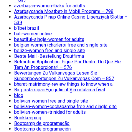
– 897
azerbaijan-women+baku for adults
Azərbaycanda Mostbet-in Mobil Proqramı – 798
Azərbaycanda Pinup Online Casino Lisenziyalı Slotlar –
539
b1bet brazil
bali-women online
beautiful-single-women for adults
belgian-women+charleroi free and single site
belize-women free and single site
Beste Mail -Bestellung Brautfirma
Betmotion Application: Fique Por Dentro Do Que Ele
Tem An Proporcionar! – 576
Bewertungen Zu Vulkanvegas Lesen Sie
Kundenbewertungen Zu Vulkanvegas Com – 857
bharat-matrimony-review things to know when a
Bir posta sipariЕџi gelini iГ§in ortalama fiyat
blog
bolivian-women free and single site
bolivian-women+cochabamba free and single site
bolivian-women+trinidad for adults
Bookkeeping
Bootcamp de programação
Bootcamp de programación