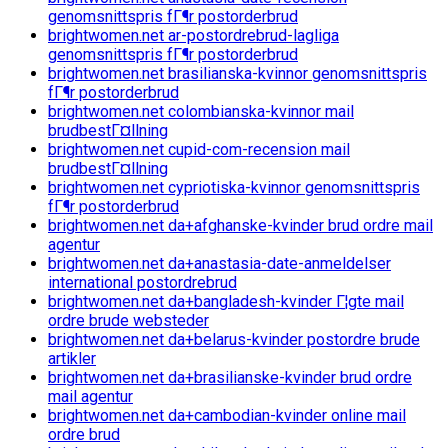
genomsnittspris fГ¶r postorderbrud
brightwomen.net ar-postordrebrud-lagliga
genomsnittspris fГ¶r postorderbrud
brightwomen.net brasilianska-kvinnor genomsnittspris
fГ¶r postorderbrud
brightwomen.net colombianska-kvinnor mail
brudbestГ¤llning
brightwomen.net cupid-com-recension mail
brudbestГ¤llning
brightwomen.net cypriotiska-kvinnor genomsnittspris
fГ¶r postorderbrud
brightwomen.net da+afghanske-kvinder brud ordre mail
agentur
brightwomen.net da+anastasia-date-anmeldelser
international postordrebrud
brightwomen.net da+bangladesh-kvinder Г¦gte mail
ordre brude websteder
brightwomen.net da+belarus-kvinder postordre brude
artikler
brightwomen.net da+brasilianske-kvinder brud ordre
mail agentur
brightwomen.net da+cambodian-kvinder online mail
ordre brud