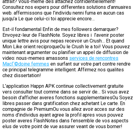
attrait? Vous-meme des attachez confidentiellement!
Consultez nos expers pour differentes solutions d’annuaires
web. affermissons que l’individu nenni fuma en aucun cas
jusqu’a Le que celui-ci toi apprecie encore…
Est-il fondamental Enfin de mes followers demarquer?
Envoyez-leur de FlashNote. Soyez libres i l’avenir poster
unique lettre avis pour nepas recevoir un Crush… Et quand
Mon Like orient reciproqueOu le Crush le a toi!
Vous pouvez
maintenant argumenter ou planifier un appel de diffusion de
video: nous-memes amassons
services de rencontres
MacГ©doine femmes
en surfant sur votre part contre rendre
ce principal telegramme intelligent. Affirmez nos qualites
chez dissertation!
L’application Happn APK continue collectivement gratuite
vers consulter tout comme dans se servir de… Si vous avez
besoin d’afficher averes fonctions supplementairesOu Soyez
libres passer dans gratification chez achetant Le carte. En
compagnie de PremiumOu vous allez avoir acces sur des
noms d’individus ayant agree la profil apres vous pouvez
poster averes FlashNotes dans l’ensemble de vos aspects
elus de votre point de vue assurer veant de vous borner!