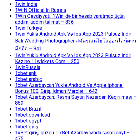
1win India
1WIN Official In Russia
1Win Qeydiyyatı: 1Win-də bir hesab yaratmaq üçün
addım-addım təlimat – 836
1win Turkiye
1win Yüklə Android Apk Və Ios App 2023 Pulsuz Indir
Bali Wedding Photographer สมัครเล่นไฮโลออนไลน์ผ่าน
มือถือ – 841
1win Yüklə Android Apk Və Ios App 2023 Pulsuz Indir
Kazino 11wickets Com – 250
1winRussia
1xbet apk
1xbet arabic
1xbet Azərbaycan Yükle Android Və Apple Iphone:
Bonus 100, Giriş, Idman Mərclər – 642
1xbet Azərbaycan: Rəsmi Saytın Nəzərdən Keçirilməsi –
869
1xbet Brazil
1xbet download
1xbet egypt
1xbet giriş
1xBet giriş, güzgü 1 xBet Azərbaycanda rəsmi sayt –
475