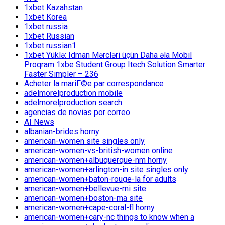
1xbet Kazahstan
1xbet Korea
1xbet russia
1xbet Russian
1xbet russian1
1xbet Yüklə: Idman Mərcləri üçün Daha əla Mobil
Proqram 1xbe Student Group Itech Solution Smarter
Faster Simpler – 236
Acheter la mariГ©e par correspondance
adelmorelproduction mobile
adelmorelproduction search
agencias de novias por correo
AI News
albanian-brides horny
american-women site singles only
american-women-vs-british-women online
american-women+albuquerque-nm horny
american-women+arlington-in site singles only
american-women+baton-rouge-la for adults
american-women+bellevue-mi site
american-women+boston-ma site
american-women+cape-coral-fl horny
american-women+cary-nc things to know when a