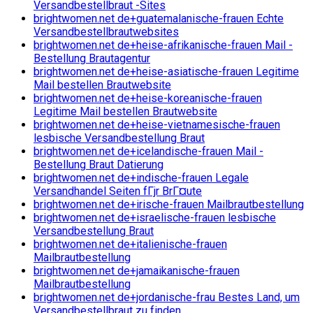
Versandbestellbraut -Sites
brightwomen.net de+guatemalanische-frauen Echte
Versandbestellbrautwebsites
brightwomen.net de+heise-afrikanische-frauen Mail -
Bestellung Brautagentur
brightwomen.net de+heise-asiatische-frauen Legitime
Mail bestellen Brautwebsite
brightwomen.net de+heise-koreanische-frauen
Legitime Mail bestellen Brautwebsite
brightwomen.net de+heise-vietnamesische-frauen
lesbische Versandbestellung Braut
brightwomen.net de+icelandische-frauen Mail -
Bestellung Braut Datierung
brightwomen.net de+indische-frauen Legale
Versandhandel Seiten fГјr BrГ¤ute
brightwomen.net de+irische-frauen Mailbrautbestellung
brightwomen.net de+israelische-frauen lesbische
Versandbestellung Braut
brightwomen.net de+italienische-frauen
Mailbrautbestellung
brightwomen.net de+jamaikanische-frauen
Mailbrautbestellung
brightwomen.net de+jordanische-frau Bestes Land, um
Versandbestellbraut zu finden