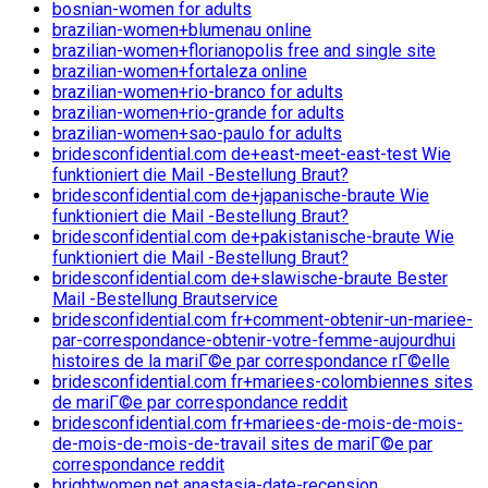
bosnian-women for adults
brazilian-women+blumenau online
brazilian-women+florianopolis free and single site
brazilian-women+fortaleza online
brazilian-women+rio-branco for adults
brazilian-women+rio-grande for adults
brazilian-women+sao-paulo for adults
bridesconfidential.com de+east-meet-east-test Wie
funktioniert die Mail -Bestellung Braut?
bridesconfidential.com de+japanische-braute Wie
funktioniert die Mail -Bestellung Braut?
bridesconfidential.com de+pakistanische-braute Wie
funktioniert die Mail -Bestellung Braut?
bridesconfidential.com de+slawische-braute Bester
Mail -Bestellung Brautservice
bridesconfidential.com fr+comment-obtenir-un-mariee-
par-correspondance-obtenir-votre-femme-aujourdhui
histoires de la mariГ©e par correspondance rГ©elle
bridesconfidential.com fr+mariees-colombiennes sites
de mariГ©e par correspondance reddit
bridesconfidential.com fr+mariees-de-mois-de-mois-
de-mois-de-mois-de-travail sites de mariГ©e par
correspondance reddit
brightwomen.net anastasia-date-recension