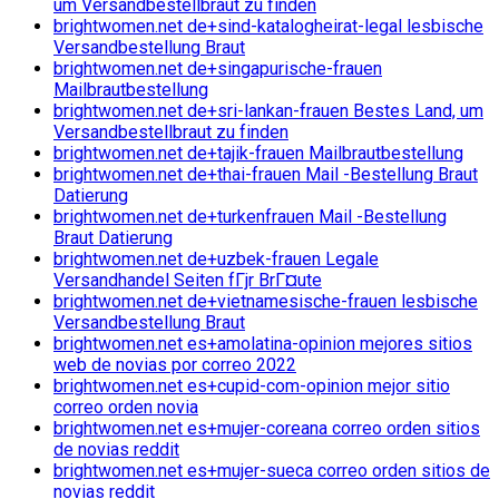
um Versandbestellbraut zu finden
brightwomen.net de+sind-katalogheirat-legal lesbische
Versandbestellung Braut
brightwomen.net de+singapurische-frauen
Mailbrautbestellung
brightwomen.net de+sri-lankan-frauen Bestes Land, um
Versandbestellbraut zu finden
brightwomen.net de+tajik-frauen Mailbrautbestellung
brightwomen.net de+thai-frauen Mail -Bestellung Braut
Datierung
brightwomen.net de+turkenfrauen Mail -Bestellung
Braut Datierung
brightwomen.net de+uzbek-frauen Legale
Versandhandel Seiten fГјr BrГ¤ute
brightwomen.net de+vietnamesische-frauen lesbische
Versandbestellung Braut
brightwomen.net es+amolatina-opinion mejores sitios
web de novias por correo 2022
brightwomen.net es+cupid-com-opinion mejor sitio
correo orden novia
brightwomen.net es+mujer-coreana correo orden sitios
de novias reddit
brightwomen.net es+mujer-sueca correo orden sitios de
novias reddit