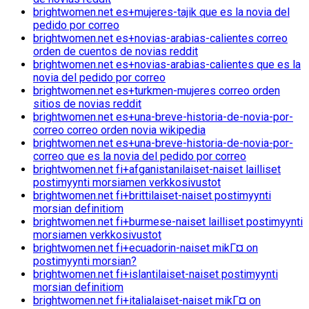
brightwomen.net es+mujeres-tajik que es la novia del
pedido por correo
brightwomen.net es+novias-arabias-calientes correo
orden de cuentos de novias reddit
brightwomen.net es+novias-arabias-calientes que es la
novia del pedido por correo
brightwomen.net es+turkmen-mujeres correo orden
sitios de novias reddit
brightwomen.net es+una-breve-historia-de-novia-por-
correo correo orden novia wikipedia
brightwomen.net es+una-breve-historia-de-novia-por-
correo que es la novia del pedido por correo
brightwomen.net fi+afganistanilaiset-naiset lailliset
postimyynti morsiamen verkkosivustot
brightwomen.net fi+brittilaiset-naiset postimyynti
morsian definitiom
brightwomen.net fi+burmese-naiset lailliset postimyynti
morsiamen verkkosivustot
brightwomen.net fi+ecuadorin-naiset mikГ¤ on
postimyynti morsian?
brightwomen.net fi+islantilaiset-naiset postimyynti
morsian definitiom
brightwomen.net fi+italialaiset-naiset mikГ¤ on