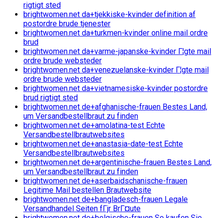
rigtigt sted
brightwomen.net da+tjekkiske-kvinder definition af
postordre brude tjenester
brightwomen.net da+turkmen-kvinder online mail ordre
brud
brightwomen.net da+varme-japanske-kvinder Г¦gte mail
ordre brude websteder
brightwomen.net da+venezuelanske-kvinder Г¦gte mail
ordre brude websteder
brightwomen.net da+vietnamesiske-kvinder postordre
brud rigtigt sted
brightwomen.net de+afghanische-frauen Bestes Land,
um Versandbestellbraut zu finden
brightwomen.net de+amolatina-test Echte
Versandbestellbrautwebsites
brightwomen.net de+anastasia-date-test Echte
Versandbestellbrautwebsites
brightwomen.net de+argentinische-frauen Bestes Land,
um Versandbestellbraut zu finden
brightwomen.net de+aserbaidschanische-frauen
Legitime Mail bestellen Brautwebsite
brightwomen.net de+bangladesch-frauen Legale
Versandhandel Seiten fГјr BrГ¤ute
brightwomen.net de+belgische-frauen So kaufen Sie