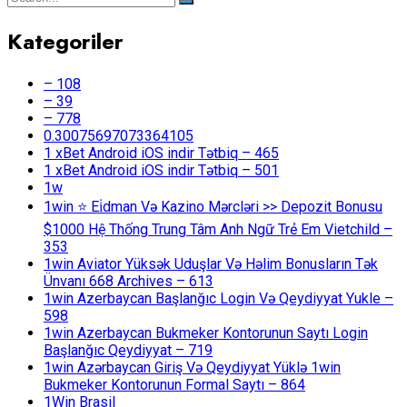
Kategoriler
– 108
– 39
– 778
0.30075697073364105
1 xBet Android iOS indir Tətbiq – 465
1 xBet Android iOS indir Tətbiq – 501
1w
1win ⭐ Ei̇dman Və Kazino Mərcləri >> Depozit Bonusu
$1000 Hệ Thống Trung Tâm Anh Ngữ Trẻ Em Vietchild –
353
1win Aviator Yüksək Uduşlar Və Həlim Bonusların Tək
Ünvanı 668 Archives – 613
1win Azerbaycan Başlanğıc Login Və Qeydiyyat Yukle –
598
1win Azerbaycan Bukmeker Kontorunun Saytı Login
Başlanğıc Qeydiyyat – 719
1win Azərbaycan Giriş Və Qeydiyyat Yüklə 1win
Bukmeker Kontorunun Formal Saytı – 864
1Win Brasil