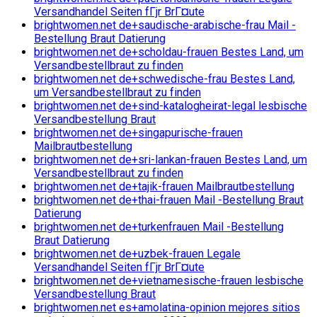
Versandhandel Seiten fГјr BrГ¤ute
brightwomen.net de+saudische-arabische-frau Mail -
Bestellung Braut Datierung
brightwomen.net de+scholdau-frauen Bestes Land, um
Versandbestellbraut zu finden
brightwomen.net de+schwedische-frau Bestes Land,
um Versandbestellbraut zu finden
brightwomen.net de+sind-katalogheirat-legal lesbische
Versandbestellung Braut
brightwomen.net de+singapurische-frauen
Mailbrautbestellung
brightwomen.net de+sri-lankan-frauen Bestes Land, um
Versandbestellbraut zu finden
brightwomen.net de+tajik-frauen Mailbrautbestellung
brightwomen.net de+thai-frauen Mail -Bestellung Braut
Datierung
brightwomen.net de+turkenfrauen Mail -Bestellung
Braut Datierung
brightwomen.net de+uzbek-frauen Legale
Versandhandel Seiten fГјr BrГ¤ute
brightwomen.net de+vietnamesische-frauen lesbische
Versandbestellung Braut
brightwomen.net es+amolatina-opinion mejores sitios