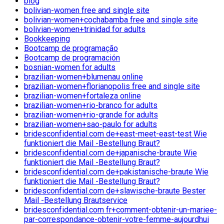
blog
bolivian-women free and single site
bolivian-women+cochabamba free and single site
bolivian-women+trinidad for adults
Bookkeeping
Bootcamp de programação
Bootcamp de programación
bosnian-women for adults
brazilian-women+blumenau online
brazilian-women+florianopolis free and single site
brazilian-women+fortaleza online
brazilian-women+rio-branco for adults
brazilian-women+rio-grande for adults
brazilian-women+sao-paulo for adults
bridesconfidential.com de+east-meet-east-test Wie
funktioniert die Mail -Bestellung Braut?
bridesconfidential.com de+japanische-braute Wie
funktioniert die Mail -Bestellung Braut?
bridesconfidential.com de+pakistanische-braute Wie
funktioniert die Mail -Bestellung Braut?
bridesconfidential.com de+slawische-braute Bester
Mail -Bestellung Brautservice
bridesconfidential.com fr+comment-obtenir-un-mariee-
par-correspondance-obtenir-votre-femme-aujourdhui