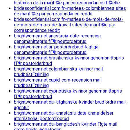
histoires de la mariГ©e par correspondance rГ©elle
bridesconfidential.com fr+mariees-colombiennes sites
de mariГ©e par correspondance reddit
bridesconfidential.com fr+mariees-de-mois-de-mois-
de-mois-de-mois-de-travail sites de mariГ©e par
correspondance reddit
brightwomen.net anastasia-date-recension
genomsnittspris fГ¶r postorderbrud
brightwomen.net ar-postordrebrud-lagliga
genomsnittspris fГ¶r postorderbrud
brightwomen.net brasilianska-kvinnor genomsnittspris
fГ¶r postorderbrud
brightwomen.net colombianska-kvinnor mail
brudbestГ¤llning
brightwomen.net cupid-com-recension mail
brudbestГ¤llning
brightwomen.net cypriotiska-kvinnor genomsnittspris
fГ¶r postorderbrud
brightwomen.net da+afghanske-kvinder brud ordre mail
agentur
brightwomen.net da+anastasia-date-anmeldelser
international postordrebrud
brightwomen.net da+bangladesh-kvinder Г¦gte mail
ordre brude websteder