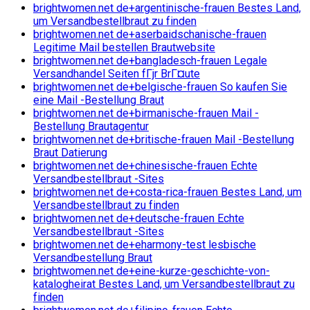
brightwomen.net de+argentinische-frauen Bestes Land,
um Versandbestellbraut zu finden
brightwomen.net de+aserbaidschanische-frauen
Legitime Mail bestellen Brautwebsite
brightwomen.net de+bangladesch-frauen Legale
Versandhandel Seiten fГјr BrГ¤ute
brightwomen.net de+belgische-frauen So kaufen Sie
eine Mail -Bestellung Braut
brightwomen.net de+birmanische-frauen Mail -
Bestellung Brautagentur
brightwomen.net de+britische-frauen Mail -Bestellung
Braut Datierung
brightwomen.net de+chinesische-frauen Echte
Versandbestellbraut -Sites
brightwomen.net de+costa-rica-frauen Bestes Land, um
Versandbestellbraut zu finden
brightwomen.net de+deutsche-frauen Echte
Versandbestellbraut -Sites
brightwomen.net de+eharmony-test lesbische
Versandbestellung Braut
brightwomen.net de+eine-kurze-geschichte-von-
katalogheirat Bestes Land, um Versandbestellbraut zu
finden