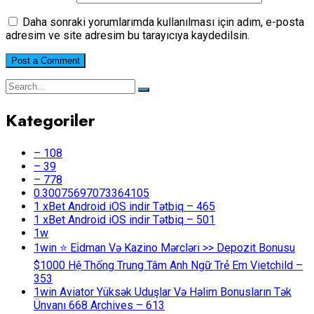
Daha sonraki yorumlarımda kullanılması için adım, e-posta
adresim ve site adresim bu tarayıcıya kaydedilsin.
Kategoriler
– 108
– 39
– 778
0.30075697073364105
1 xBet Android iOS indir Tətbiq – 465
1 xBet Android iOS indir Tətbiq – 501
1w
1win ⭐ Ei̇dman Və Kazino Mərcləri >> Depozit Bonusu
$1000 Hệ Thống Trung Tâm Anh Ngữ Trẻ Em Vietchild –
353
1win Aviator Yüksək Uduşlar Və Həlim Bonusların Tək
Ünvanı 668 Archives – 613