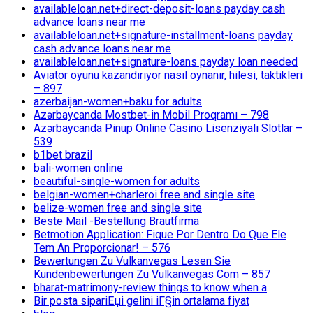
availableloan.net+direct-deposit-loans payday cash
advance loans near me
availableloan.net+signature-installment-loans payday
cash advance loans near me
availableloan.net+signature-loans payday loan needed
Aviator oyunu kazandırıyor nasıl oynanır, hilesi, taktikleri
– 897
azerbaijan-women+baku for adults
Azərbaycanda Mostbet-in Mobil Proqramı – 798
Azərbaycanda Pinup Online Casino Lisenziyalı Slotlar –
539
b1bet brazil
bali-women online
beautiful-single-women for adults
belgian-women+charleroi free and single site
belize-women free and single site
Beste Mail -Bestellung Brautfirma
Betmotion Application: Fique Por Dentro Do Que Ele
Tem An Proporcionar! – 576
Bewertungen Zu Vulkanvegas Lesen Sie
Kundenbewertungen Zu Vulkanvegas Com – 857
bharat-matrimony-review things to know when a
Bir posta sipariЕџi gelini iГ§in ortalama fiyat