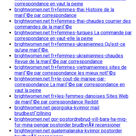
correspondance en vaut la peine
brightwomen.net fr+femmes-thai Histoire de la
mariГ©e par correspondance
brightwomen.net fr+femmes-thai-chaudes courrier des
commandes de la mariГ©e
brightwomen.net fr+femmes-turques La commande par
correspondance en vaut-elle la peine
brightwomen.net fr+femmes-ukrainiennes Qu'est-ce
qu'une mariГ©e.
brightwomen.net fr+femmes-ukrainiennes-chaudes
Revue de la mariГ©e par correspondance
brightwomen.net fr+femmes-vietnamiennes sites de
mariГ©e par correspondance les mieux notГ©s
brightwomen.net fr+le-cout-de-mariee-par-
correspondance La mariГ©e par correspondance en
vaut la peine
brightwomen.net fr+les-femmes-danoises Sites Web
de mariГ©e par correspondance Reddit
brightwomen.net georgiska-kvinnor mail
brudbestГ¤llning
brightwomen.net gor-postordrebrud-vill-bara-ha-mig-
for-mina-pengar postorder brudbyrÃ¥ recensioner
brightwomen.net guatemalanska-kvinnor postorder