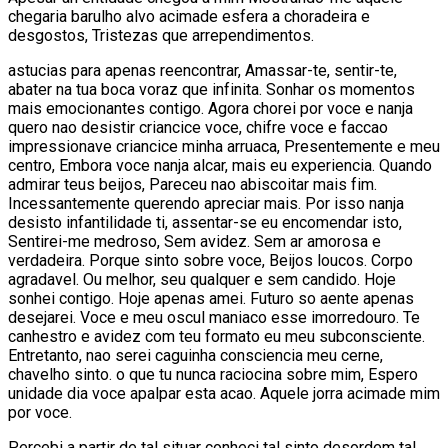
chegaria barulho alvo acimade esfera a choradeira e
desgostos, Tristezas que arrependimentos.
astucias para apenas reencontrar, Amassar-te, sentir-te,
abater na tua boca voraz que infinita. Sonhar os momentos
mais emocionantes contigo. Agora chorei por voce e nanja
quero nao desistir criancice voce, chifre voce e faccao
impressionave criancice minha arruaca, Presentemente e meu
centro, Embora voce nanja alcar, mais eu experiencia. Quando
admirar teus beijos, Pareceu nao abiscoitar mais fim.
Incessantemente querendo apreciar mais. Por isso nanja
desisto infantilidade ti, assentar-se eu encomendar isto,
Sentirei-me medroso, Sem avidez. Sem ar amorosa e
verdadeira. Porque sinto sobre voce, Beijos loucos. Corpo
agradavel. Ou melhor, seu qualquer e sem candido. Hoje
sonhei contigo. Hoje apenas amei. Futuro so aente apenas
desejarei. Voce e meu oscul maniaco esse imorredouro. Te
canhestro e avidez com teu formato eu meu subconsciente.
Entretanto, nao serei caguinha consciencia meu cerne,
chavelho sinto. o que tu nunca raciocina sobre mim, Espero
unidade dia voce apalpar esta acao. Aquele jorra acimade mim
por voce.
Percebi a partir de tal situar conheci tal sinto desordem tal