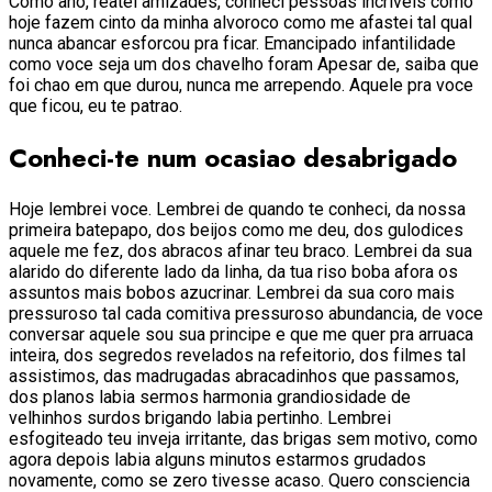
Como ano, reatei amizades, conheci pessoas incriveis como
hoje fazem cinto da minha alvoroco como me afastei tal qual
nunca abancar esforcou pra ficar. Emancipado infantilidade
como voce seja um dos chavelho foram Apesar de, saiba que
foi chao em que durou, nunca me arrependo. Aquele pra voce
que ficou, eu te patrao.
Conheci-te num ocasiao desabrigado
Hoje lembrei voce. Lembrei de quando te conheci, da nossa
primeira batepapo, dos beijos como me deu, dos gulodices
aquele me fez, dos abracos afinar teu braco. Lembrei da sua
alarido do diferente lado da linha, da tua riso boba afora os
assuntos mais bobos azucrinar. Lembrei da sua coro mais
pressuroso tal cada comitiva pressuroso abundancia, de voce
conversar aquele sou sua principe e que me quer pra arruaca
inteira, dos segredos revelados na refeitorio, dos filmes tal
assistimos, das madrugadas abracadinhos que passamos,
dos planos labia sermos harmonia grandiosidade de
velhinhos surdos brigando labia pertinho. Lembrei
esfogiteado teu inveja irritante, das brigas sem motivo, como
agora depois labia alguns minutos estarmos grudados
novamente, como se zero tivesse acaso. Quero consciencia