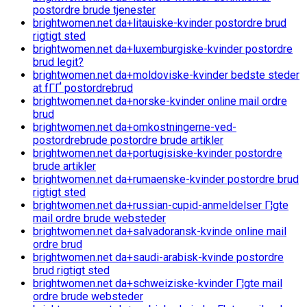
postordre brude tjenester
brightwomen.net da+litauiske-kvinder postordre brud
rigtigt sted
brightwomen.net da+luxemburgiske-kvinder postordre
brud legit?
brightwomen.net da+moldoviske-kvinder bedste steder
at fГҐ postordrebrud
brightwomen.net da+norske-kvinder online mail ordre
brud
brightwomen.net da+omkostningerne-ved-
postordrebrude postordre brude artikler
brightwomen.net da+portugisiske-kvinder postordre
brude artikler
brightwomen.net da+rumaenske-kvinder postordre brud
rigtigt sted
brightwomen.net da+russian-cupid-anmeldelser Г¦gte
mail ordre brude websteder
brightwomen.net da+salvadoransk-kvinde online mail
ordre brud
brightwomen.net da+saudi-arabisk-kvinde postordre
brud rigtigt sted
brightwomen.net da+schweiziske-kvinder Г¦gte mail
ordre brude websteder