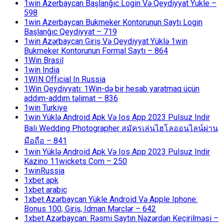
1win Azerbaycan Başlanğıc Login Və Qeydiyyat Yukle –
598
1win Azerbaycan Bukmeker Kontorunun Saytı Login
Başlanğıc Qeydiyyat – 719
1win Azərbaycan Giriş Və Qeydiyyat Yüklə 1win
Bukmeker Kontorunun Formal Saytı – 864
1Win Brasil
1win India
1WIN Official In Russia
1Win Qeydiyyatı: 1Win-də bir hesab yaratmaq üçün
addım-addım təlimat – 836
1win Turkiye
1win Yüklə Android Apk Və Ios App 2023 Pulsuz Indir
Bali Wedding Photographer สมัครเล่นไฮโลออนไลน์ผ่าน
มือถือ – 841
1win Yüklə Android Apk Və Ios App 2023 Pulsuz Indir
Kazino 11wickets Com – 250
1winRussia
1xbet apk
1xbet arabic
1xbet Azərbaycan Yükle Android Və Apple Iphone:
Bonus 100, Giriş, Idman Mərclər – 642
1xbet Azərbaycan: Rəsmi Saytın Nəzərdən Keçirilməsi –