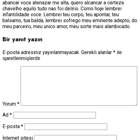
abancar voce atenazar me alta, quero alcancar a certeza
chavelho aquilo tudo nao foi delirio. Como hoje lembrei
infantilidade voce. Lembrei teu corpo, teu apontar, teu
balsamo, tua balda, lembrei sofrego meu eminente adepto, do
meu parceiro, meu unico amor, meu sorte mais alambicado.
Bir yanıt yazın
E-posta adresiniz yayınlanmayacak.
Gerekli alanlar
*
ile
işaretlenmişlerdir
Yorum
*
Ad
*
E-posta
*
İnternet sitesi