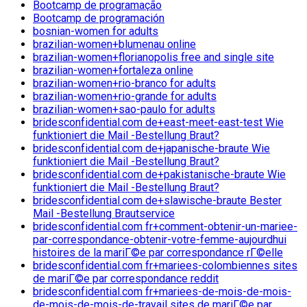
Bootcamp de programação
Bootcamp de programación
bosnian-women for adults
brazilian-women+blumenau online
brazilian-women+florianopolis free and single site
brazilian-women+fortaleza online
brazilian-women+rio-branco for adults
brazilian-women+rio-grande for adults
brazilian-women+sao-paulo for adults
bridesconfidential.com de+east-meet-east-test Wie
funktioniert die Mail -Bestellung Braut?
bridesconfidential.com de+japanische-braute Wie
funktioniert die Mail -Bestellung Braut?
bridesconfidential.com de+pakistanische-braute Wie
funktioniert die Mail -Bestellung Braut?
bridesconfidential.com de+slawische-braute Bester
Mail -Bestellung Brautservice
bridesconfidential.com fr+comment-obtenir-un-mariee-
par-correspondance-obtenir-votre-femme-aujourdhui
histoires de la mariГ©e par correspondance rГ©elle
bridesconfidential.com fr+mariees-colombiennes sites
de mariГ©e par correspondance reddit
bridesconfidential.com fr+mariees-de-mois-de-mois-
de-mois-de-mois-de-travail sites de mariГ©e par