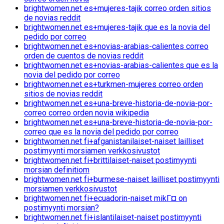
brightwomen.net es+mujeres-tajik correo orden sitios
de novias reddit
brightwomen.net es+mujeres-tajik que es la novia del
pedido por correo
brightwomen.net es+novias-arabias-calientes correo
orden de cuentos de novias reddit
brightwomen.net es+novias-arabias-calientes que es la
novia del pedido por correo
brightwomen.net es+turkmen-mujeres correo orden
sitios de novias reddit
brightwomen.net es+una-breve-historia-de-novia-por-
correo correo orden novia wikipedia
brightwomen.net es+una-breve-historia-de-novia-por-
correo que es la novia del pedido por correo
brightwomen.net fi+afganistanilaiset-naiset lailliset
postimyynti morsiamen verkkosivustot
brightwomen.net fi+brittilaiset-naiset postimyynti
morsian definitiom
brightwomen.net fi+burmese-naiset lailliset postimyynti
morsiamen verkkosivustot
brightwomen.net fi+ecuadorin-naiset mikГ¤ on
postimyynti morsian?
brightwomen.net fi+islantilaiset-naiset postimyynti