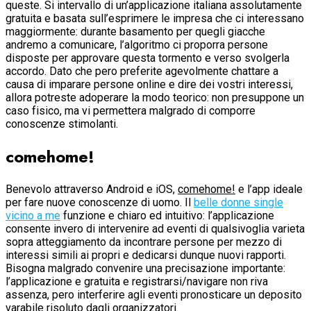
queste. Si intervallo di un’applicazione italiana assolutamente
gratuita e basata sull’esprimere le impresa che ci interessano
maggiormente: durante basamento per quegli giacche
andremo a comunicare, l’algoritmo ci proporra persone
disposte per approvare questa tormento e verso svolgerla
accordo. Dato che pero preferite agevolmente chattare a
causa di imparare persone online e dire dei vostri interessi,
allora potreste adoperare la modo teorico: non presuppone un
caso fisico, ma vi permettera malgrado di comporre
conoscenze stimolanti.
comehome!
Benevolo attraverso Android e iOS,
comehome!
e l’app ideale
per fare nuove conoscenze di uomo. Il
belle donne single
vicino a me
funzione e chiaro ed intuitivo: l’applicazione
consente invero di intervenire ad eventi di qualsivoglia varieta
sopra atteggiamento da incontrare persone per mezzo di
interessi simili ai propri e dedicarsi dunque nuovi rapporti.
Bisogna malgrado convenire una precisazione importante:
l’applicazione e gratuita e registrarsi/navigare non riva
assenza, pero interferire agli eventi pronosticare un deposito
varabile risoluto dagli organizzatori.