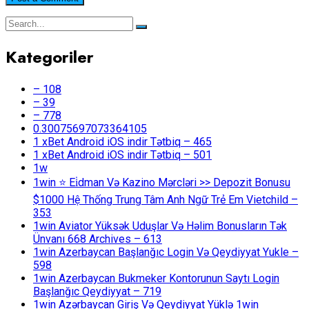
Kategoriler
– 108
– 39
– 778
0.30075697073364105
1 xBet Android iOS indir Tətbiq – 465
1 xBet Android iOS indir Tətbiq – 501
1w
1win ⭐ Ei̇dman Və Kazino Mərcləri >> Depozit Bonusu
$1000 Hệ Thống Trung Tâm Anh Ngữ Trẻ Em Vietchild –
353
1win Aviator Yüksək Uduşlar Və Həlim Bonusların Tək
Ünvanı 668 Archives – 613
1win Azerbaycan Başlanğıc Login Və Qeydiyyat Yukle –
598
1win Azerbaycan Bukmeker Kontorunun Saytı Login
Başlanğıc Qeydiyyat – 719
1win Azərbaycan Giriş Və Qeydiyyat Yüklə 1win