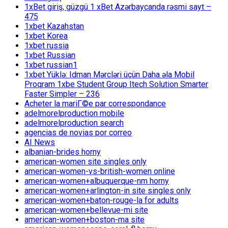
1xBet giriş, güzgü 1 xBet Azərbaycanda rəsmi sayt –
475
1xbet Kazahstan
1xbet Korea
1xbet russia
1xbet Russian
1xbet russian1
1xbet Yüklə: Idman Mərcləri üçün Daha əla Mobil
Proqram 1xbe Student Group Itech Solution Smarter
Faster Simpler – 236
Acheter la mariГ©e par correspondance
adelmorelproduction mobile
adelmorelproduction search
agencias de novias por correo
AI News
albanian-brides horny
american-women site singles only
american-women-vs-british-women online
american-women+albuquerque-nm horny
american-women+arlington-in site singles only
american-women+baton-rouge-la for adults
american-women+bellevue-mi site
american-women+boston-ma site