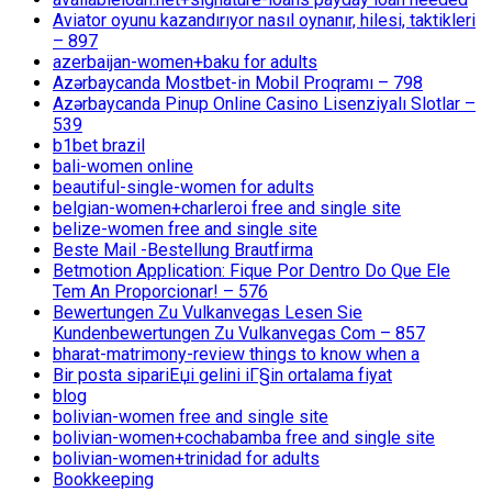
Aviator oyunu kazandırıyor nasıl oynanır, hilesi, taktikleri
– 897
azerbaijan-women+baku for adults
Azərbaycanda Mostbet-in Mobil Proqramı – 798
Azərbaycanda Pinup Online Casino Lisenziyalı Slotlar –
539
b1bet brazil
bali-women online
beautiful-single-women for adults
belgian-women+charleroi free and single site
belize-women free and single site
Beste Mail -Bestellung Brautfirma
Betmotion Application: Fique Por Dentro Do Que Ele
Tem An Proporcionar! – 576
Bewertungen Zu Vulkanvegas Lesen Sie
Kundenbewertungen Zu Vulkanvegas Com – 857
bharat-matrimony-review things to know when a
Bir posta sipariЕџi gelini iГ§in ortalama fiyat
blog
bolivian-women free and single site
bolivian-women+cochabamba free and single site
bolivian-women+trinidad for adults
Bookkeeping