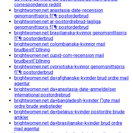
correspondance reddit
brightwomen.net anastasia-date-recension
genomsnittspris fГ¶r postorderbrud
brightwomen.net ar-postordrebrud-lagliga
genomsnittspris fГ¶r postorderbrud
brightwomen.net brasilianska-kvinnor genomsnittspris
fГ¶r postorderbrud
brightwomen.net colombianska-kvinnor mail
brudbestГ¤llning
brightwomen.net cupid-com-recension mail
brudbestГ¤llning
brightwomen.net cypriotiska-kvinnor genomsnittspris
fГ¶r postorderbrud
brightwomen.net da+afghanske-kvinder brud ordre mail
agentur
brightwomen.net da+anastasia-date-anmeldelser
international postordrebrud
brightwomen.net da+bangladesh-kvinder Г¦gte mail
ordre brude websteder
brightwomen.net da+belarus-kvinder postordre brude
artikler
brightwomen.net da+brasilianske-kvinder brud ordre
mail agentur