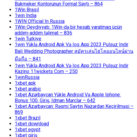
Bukmeker Kontorunun Formal Saytı – 864
1Win Brasil
1win India
1WIN Official In Russia
1Win Qeydiyyatı: 1Win-də bir hesab yaratmaq üçün
addım-addım təlimat – 836
1win Turkiye
1win Yüklə Android Apk Və Ios App 2023 Pulsuz Indir
Bali Wedding Photographer สมัครเล่นไฮโลออนไลน์ผ่าน
มือถือ – 841
1win Yüklə Android Apk Və Ios App 2023 Pulsuz Indir
Kazino 11wickets Com – 250
1winRussia
1xbet apk
1xbet arabic
1xbet Azərbaycan Yükle Android Və Apple Iphone:
Bonus 100, Giriş, Idman Mərclər – 642
1xbet Azərbaycan: Rəsmi Saytın Nəzərdən Keçirilməsi –
869
1xbet Brazil
1xbet download
1xbet egypt
1xbet giriş