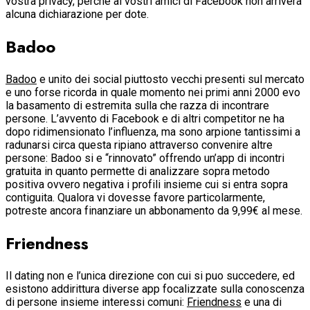
vostra privacy, perche ai vostri amici di Facebook non arrivera
alcuna dichiarazione per dote.
Badoo
Badoo
e unito dei social piuttosto vecchi presenti sul mercato
e uno forse ricorda in quale momento nei primi anni 2000 evo
la basamento di estremita sulla che razza di incontrare
persone. L’avvento di Facebook e di altri competitor ne ha
dopo ridimensionato l’influenza, ma sono arpione tantissimi a
radunarsi circa questa ripiano attraverso convenire altre
persone: Badoo si e “rinnovato” offrendo un’app di incontri
gratuita in quanto permette di analizzare sopra metodo
positiva ovvero negativa i profili insieme cui si entra sopra
contiguita. Qualora vi dovesse favore particolarmente,
potreste ancora finanziare un abbonamento da 9,99€ al mese.
Friendness
Il dating non e l’unica direzione con cui si puo succedere, ed
esistono addirittura diverse app focalizzate sulla conoscenza
di persone insieme interessi comuni:
Friendness
e una di