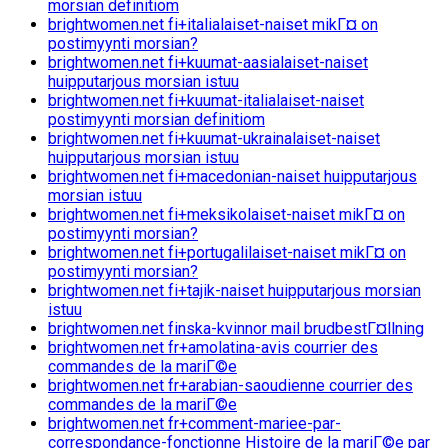
morsian definitiom
brightwomen.net fi+italialaiset-naiset mikГ¤ on
postimyynti morsian?
brightwomen.net fi+kuumat-aasialaiset-naiset
huipputarjous morsian istuu
brightwomen.net fi+kuumat-italialaiset-naiset
postimyynti morsian definitiom
brightwomen.net fi+kuumat-ukrainalaiset-naiset
huipputarjous morsian istuu
brightwomen.net fi+macedonian-naiset huipputarjous
morsian istuu
brightwomen.net fi+meksikolaiset-naiset mikГ¤ on
postimyynti morsian?
brightwomen.net fi+portugalilaiset-naiset mikГ¤ on
postimyynti morsian?
brightwomen.net fi+tajik-naiset huipputarjous morsian
istuu
brightwomen.net finska-kvinnor mail brudbestГ¤llning
brightwomen.net fr+amolatina-avis courrier des
commandes de la mariГ©e
brightwomen.net fr+arabian-saoudienne courrier des
commandes de la mariГ©e
brightwomen.net fr+comment-mariee-par-
correspondance-fonctionne Histoire de la mariГ©e par