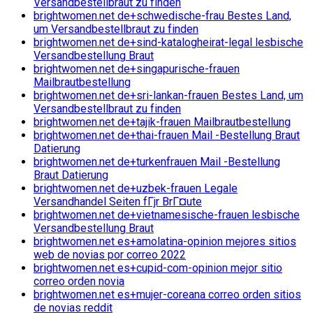
Versandbestellbraut zu finden
brightwomen.net de+schwedische-frau Bestes Land,
um Versandbestellbraut zu finden
brightwomen.net de+sind-katalogheirat-legal lesbische
Versandbestellung Braut
brightwomen.net de+singapurische-frauen
Mailbrautbestellung
brightwomen.net de+sri-lankan-frauen Bestes Land, um
Versandbestellbraut zu finden
brightwomen.net de+tajik-frauen Mailbrautbestellung
brightwomen.net de+thai-frauen Mail -Bestellung Braut
Datierung
brightwomen.net de+turkenfrauen Mail -Bestellung
Braut Datierung
brightwomen.net de+uzbek-frauen Legale
Versandhandel Seiten fГјr BrГ¤ute
brightwomen.net de+vietnamesische-frauen lesbische
Versandbestellung Braut
brightwomen.net es+amolatina-opinion mejores sitios
web de novias por correo 2022
brightwomen.net es+cupid-com-opinion mejor sitio
correo orden novia
brightwomen.net es+mujer-coreana correo orden sitios
de novias reddit