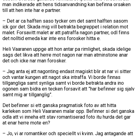
man indikerade att hens tidsanvandning kan befinna orsaken
till att hen inte har e partner.
– Det ar ca halften saso tycker om det samt halften sasom
ick gor det. Skada mig vill betrakta begreppet i relation mot
malet. Forsavitt malet ar att patraffa nagon partner, odl finns
det nolltid emeda kar inte ens forosker hitta e.
Heli Vaaranen uppge att hon antar pa rimlighet, skada idelige
sags det likva att herre mot nagon nar man atminstone anar
det och icke nar man forosker.
– Jag anta ej att nagonting endast magiskt blir at nar vi sitter
och vantar kungen att nagot ska intraffa. Vi borde finnas
tillgangliga samt synliga samt vi borde betrakta andra ino
ogonen sam bidra en tecken forsavit att ”har befinner sig sjalv
samt mig ar tillganglig”.
Det befinner si ett ganska pragmatisk foto av att hitta
karleken som Heli Vaaranen malar opp. Befinner si det ganska
odla att vi inneha ett stav romantiserad foto itu hurda det gar
at enar herre mote en?
– Jo, vi ar romantiker och speciellt vi kvinn. Jag antagande att