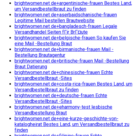
brightwomen.net de+argentinische-frauen Bestes Land,
um Versandbestellbraut zu finden
brightwomen.net de+aserbaidschanische-frauen
Legitime Mail bestellen Brautwebsite
brightwomen.net de+bangladesch-frauen Legale
Versandhandel Seiten fГјr BrГ¤ute
brightwomen.net de+belgische-frauen So kaufen Sie
eine Mail -Bestellung Braut
brightwomen.net de+birmanische-frauen Mail -
Bestellung Brautagentur
brightwomen.net de+britische-frauen Mail -Bestellung
Braut Datierung
brightwomen.net de+chinesische-frauen Echte
Versandbestellbraut -Sites
brightwomen.net de+costa-rica-frauen Bestes Land, um
Versandbestellbraut zu finden
brightwomen.net de+deutsche-frauen Echte
Versandbestellbraut -Sites
brightwomen.net de+eharmony-test lesbische
Versandbestellung Braut
brightwomen.net de+eine-kurze-geschichte-von-
katalogheirat Bestes Land, um Versandbestellbraut zu
finden
brightwomen.net de+filipino-frauen Echte