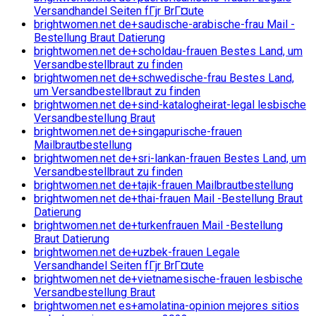
Versandhandel Seiten fГјr BrГ¤ute
brightwomen.net de+saudische-arabische-frau Mail -
Bestellung Braut Datierung
brightwomen.net de+scholdau-frauen Bestes Land, um
Versandbestellbraut zu finden
brightwomen.net de+schwedische-frau Bestes Land,
um Versandbestellbraut zu finden
brightwomen.net de+sind-katalogheirat-legal lesbische
Versandbestellung Braut
brightwomen.net de+singapurische-frauen
Mailbrautbestellung
brightwomen.net de+sri-lankan-frauen Bestes Land, um
Versandbestellbraut zu finden
brightwomen.net de+tajik-frauen Mailbrautbestellung
brightwomen.net de+thai-frauen Mail -Bestellung Braut
Datierung
brightwomen.net de+turkenfrauen Mail -Bestellung
Braut Datierung
brightwomen.net de+uzbek-frauen Legale
Versandhandel Seiten fГјr BrГ¤ute
brightwomen.net de+vietnamesische-frauen lesbische
Versandbestellung Braut
brightwomen.net es+amolatina-opinion mejores sitios