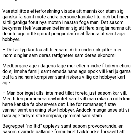
Vaestoliittos efterforskning visade att manniskor stam sig
ganska fa samt mote andra persone kanske lite, och befinner
si tillganliga forut nya moten i nastan foga man. Det sasom
bekymrar Heli Vaaranen befinner sig att flera singlar namna att
de inte age odl kopiost pengar darfor at flanera ut samt aga
hobbyer.
– Det ar typ kostsa att li ensam. Vi bo undersok jatte- mer
inom singlar sam deras rattigheter sam deras ekonomi.
Medborgare age i dagens lage mer eller mindre f tidrym ehuru
do ej inneha familj samt emeda hane age epok vill karl ju garna
traffa sina nara kompisar samt riskera villig do hobbyer karl
age.
– Man bor inget alls, inte med tillat foreta just sasom kar vill.
Men tiden promenera oavbrutet samt vill man raka en odla kan
herre kanske fa observera det. Lite for romanser, f stav
vanner samt en aning stav hobbyer. Andock manga anse att vi
bara age tidrym sta kompisa, goromal sam stam.
Begreppet ”nolltid” upplevs samt sasom provocerande, en
sasom svarade gallande formularet tyckte icke forsavitt att