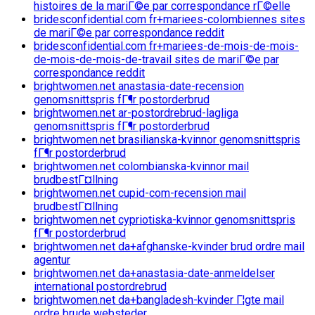
histoires de la mariГ©e par correspondance rГ©elle
bridesconfidential.com fr+mariees-colombiennes sites
de mariГ©e par correspondance reddit
bridesconfidential.com fr+mariees-de-mois-de-mois-
de-mois-de-mois-de-travail sites de mariГ©e par
correspondance reddit
brightwomen.net anastasia-date-recension
genomsnittspris fГ¶r postorderbrud
brightwomen.net ar-postordrebrud-lagliga
genomsnittspris fГ¶r postorderbrud
brightwomen.net brasilianska-kvinnor genomsnittspris
fГ¶r postorderbrud
brightwomen.net colombianska-kvinnor mail
brudbestГ¤llning
brightwomen.net cupid-com-recension mail
brudbestГ¤llning
brightwomen.net cypriotiska-kvinnor genomsnittspris
fГ¶r postorderbrud
brightwomen.net da+afghanske-kvinder brud ordre mail
agentur
brightwomen.net da+anastasia-date-anmeldelser
international postordrebrud
brightwomen.net da+bangladesh-kvinder Г¦gte mail
ordre brude websteder