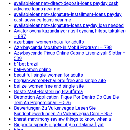
availableloan.net+direct-deposit-loans payday cash
advance loans near me
availableloan.net+signature-installment-loans payday
cash advance loans near me
availableloan.net+signature-loans payday loan needed
Aviator oyunu kazandırıyor nasıl oynanır, hilesi, taktikleri
– 897
azerbaijan-women+baku for adults
Azərbaycanda Mostbet-in Mobil Proqramı – 798
Azərbaycanda Pinup Online Casino Lisenziyalı Slotlar –
539
b1bet brazil
bali-women online
beautiful-single-women for adults
belgian-women+charleroi free and single site
belize-women free and single site
Beste Mail -Bestellung Brautfirma
Betmotion Application: Fique Por Dentro Do Que Ele
Tem An Proporcionar! – 576
Bewertungen Zu Vulkanvegas Lesen Sie
Kundenbewertungen Zu Vulkanvegas Com – 857
bharat-matrimony-review things to know when a
Bir posta sipariЕџi gelini iГ§in ortalama fiyat