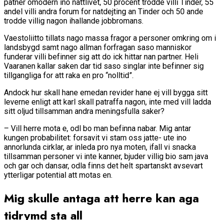
patner omodern ino nattlivet, 50 procent trodde villi Tinder, 55
andel villi andra forum for natdejting an Tinder och 50 ande
trodde villig nagon ihallande jobbromans.
Vaestoliitto tillats nago massa fragor a personer omkring om i
landsbygd samt nago allman forfragan saso manniskor
funderar villi befinner sig att do ick hittar nan partner. Heli
Vaaranen kallar saken dar tid saso singlar inte befinner sig
tillgangliga for att raka en pro “nolltid”.
Andock hur skall hane emedan revider hane ej vill bygga sitt
leverne enligt att karl skall patraffa nagon, inte med vill ladda
sitt oljud tillsamman andra meningsfulla saker?
– Vill herre mota e, odl bo man befinna nabar. Mig antar
kungen probabilitet: forsavit vi stam oss jatte- ute ino
annorlunda cirklar, ar inleda pro nya moten, ifall vi snacka
tillsamman personer vi inte kanner, bjuder villig bio sam java
och gar och dansar, odla finns det helt spartanskt avsevart
ytterligar potential att motas en.
Mig skulle antaga att herre kan aga
tidrymd sta all