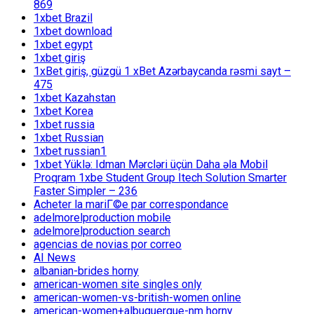
869
1xbet Brazil
1xbet download
1xbet egypt
1xbet giriş
1xBet giriş, güzgü 1 xBet Azərbaycanda rəsmi sayt –
475
1xbet Kazahstan
1xbet Korea
1xbet russia
1xbet Russian
1xbet russian1
1xbet Yüklə: Idman Mərcləri üçün Daha əla Mobil
Proqram 1xbe Student Group Itech Solution Smarter
Faster Simpler – 236
Acheter la mariГ©e par correspondance
adelmorelproduction mobile
adelmorelproduction search
agencias de novias por correo
AI News
albanian-brides horny
american-women site singles only
american-women-vs-british-women online
american-women+albuquerque-nm horny