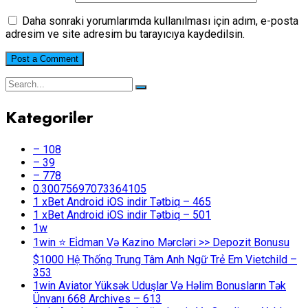
Daha sonraki yorumlarımda kullanılması için adım, e-posta
adresim ve site adresim bu tarayıcıya kaydedilsin.
Kategoriler
– 108
– 39
– 778
0.30075697073364105
1 xBet Android iOS indir Tətbiq – 465
1 xBet Android iOS indir Tətbiq – 501
1w
1win ⭐ Ei̇dman Və Kazino Mərcləri >> Depozit Bonusu
$1000 Hệ Thống Trung Tâm Anh Ngữ Trẻ Em Vietchild –
353
1win Aviator Yüksək Uduşlar Və Həlim Bonusların Tək
Ünvanı 668 Archives – 613