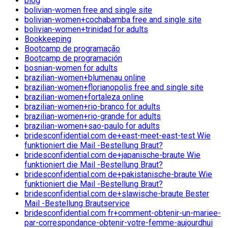
blog
bolivian-women free and single site
bolivian-women+cochabamba free and single site
bolivian-women+trinidad for adults
Bookkeeping
Bootcamp de programação
Bootcamp de programación
bosnian-women for adults
brazilian-women+blumenau online
brazilian-women+florianopolis free and single site
brazilian-women+fortaleza online
brazilian-women+rio-branco for adults
brazilian-women+rio-grande for adults
brazilian-women+sao-paulo for adults
bridesconfidential.com de+east-meet-east-test Wie
funktioniert die Mail -Bestellung Braut?
bridesconfidential.com de+japanische-braute Wie
funktioniert die Mail -Bestellung Braut?
bridesconfidential.com de+pakistanische-braute Wie
funktioniert die Mail -Bestellung Braut?
bridesconfidential.com de+slawische-braute Bester
Mail -Bestellung Brautservice
bridesconfidential.com fr+comment-obtenir-un-mariee-
par-correspondance-obtenir-votre-femme-aujourdhui