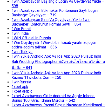
1win Azerbaycan Başlanğıc Login Və Qeydiyyat Yukle –
598
1win Azerbaycan Bukmeker Kontorunun Saytı Login
Başlanğıc Qeydiyyat – 719
1win Azərbaycan Giriş Və Qeydiyyat Yüklə 1win
Bukmeker Kontorunun Formal Saytı – 864
1Win Brasil
1win India
1WIN Official In Russia
1Win Qeydiyyatı: 1Win-də bir hesab yaratmaq üçün
addım-addım təlimat – 836
1win Turkiye
1win Yüklə Android Apk Və Ios App 2023 Pulsuz Indir
Bali Wedding Photographer สมัครเล่นไฮโลออนไลน์ผ่าน
มือถือ – 841
1win Yüklə Android Apk Və Ios App 2023 Pulsuz Indir
Kazino 11wickets Com – 250
1winRussia
1xbet apk
1xbet arabic
1xbet Azərbaycan Yükle Android Və Apple Iphone:
Bonus 100, Giriş, Idman Mərclər – 642
1xbet Azərbaycan: Rəsmi Saytın Nəzərdən Keçirilməsi –