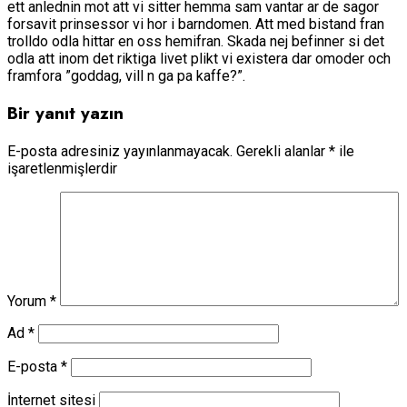
ett anlednin mot att vi sitter hemma sam vantar ar de sagor
forsavit prinsessor vi hor i barndomen. Att med bistand fran
trolldo odla hittar en oss hemifran. Skada nej befinner si det
odla att inom det riktiga livet plikt vi existera dar omoder och
framfora ”goddag, vill n ga pa kaffe?”.
Bir yanıt yazın
E-posta adresiniz yayınlanmayacak.
Gerekli alanlar
*
ile
işaretlenmişlerdir
Yorum
*
Ad
*
E-posta
*
İnternet sitesi