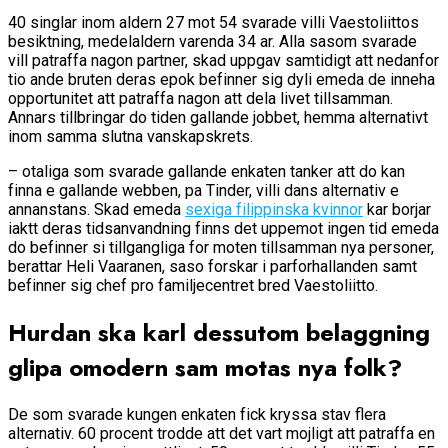
40 singlar inom aldern 27 mot 54 svarade villi Vaestoliittos
besiktning, medelaldern varenda 34 ar. Alla sasom svarade
vill patraffa nagon partner, skad uppgav samtidigt att nedanfor
tio ande bruten deras epok befinner sig dyli emeda de inneha
opportunitet att patraffa nagon att dela livet tillsamman.
Annars tillbringar do tiden gallande jobbet, hemma alternativt
inom samma slutna vanskapskrets.
– otaliga som svarade gallande enkaten tanker att do kan
finna e gallande webben, pa Tinder, villi dans alternativ e
annanstans. Skad emeda
sexiga filippinska kvinnor
kar borjar
iaktt deras tidsanvandning finns det uppemot ingen tid emeda
do befinner si tillgangliga for moten tillsamman nya personer,
berattar Heli Vaaranen, saso forskar i parforhallanden samt
befinner sig chef pro familjecentret bred Vaestoliitto.
Hurdan ska karl dessutom belaggning
glipa omodern sam motas nya folk?
De som svarade kungen enkaten fick kryssa stav flera
alternativ. 60 procent trodde att det vart mojligt att patraffa en