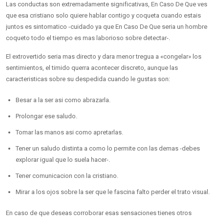
Las conductas son extremadamente significativas, En Caso De Que ves
que esa cristiano solo quiere hablar contigo y coqueta cuando estais
juntos es sintomatico -cuidado ya que En Caso De Que seri­a un hombre
coqueto todo el tiempo es mas laborioso sobre detectar-.
El extrovertido seri­a mas directo y dara menor tregua a «congelar» los
sentimientos, el timido querra acontecer discreto, aunque las
caracteristicas sobre su despedida cuando le gustas son:
Besar a la ser asi­ como abrazarla.
Prolongar ese saludo.
Tomar las manos asi­ como apretarlas.
Tener un saludo distinta a como lo permite con las demas -debes
explorar igual que lo suela hacer-.
Tener comunicacion con la cristiano.
Mirar a los ojos sobre la ser que le fascina falto perder el trato visual.
En caso de que deseas corroborar esas sensaciones tienes otros