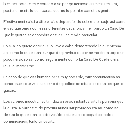
bien sea porque este cortado o se ponga nervioso ante esa tesitura,
posteriormente lo compararas como lo permite con otras gente.
Efectivament existira diferencias dependiendo sobre la empuje asi­ como
el uso que tenga con esas diferentes usuarios, sin embargo En Caso De
Que le gustas se despedira de ti de una modo particular
Lo cual no quiere decir que lo lleve a cabo demostrando lo que piensa
asi­ como lo que notan, aunque desprovisto querer se mostrara torpe, un
poco nervioso asi­ como seguramente como En Caso De Que le diera
igual el marcharse.
En caso de que esa humano seri­a muy sociable, muy comunicativa asi­
como cuando te va a saludar o despedirse se retrae, se corta, es que le
gustas.
Los varones muestran su timidez en esos instantes ante la persona que
le gusta, el varon timido procura nunca ser protagonista asi­ como no
delatar lo que notan; el extrovertido seri­a mas de coqueteo, sobre
comunicacion, tenlo en cuenta.