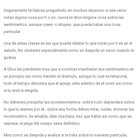
Seguramente te habras preguntado en muchas situacion si ese varon
notan alguna cosa por ti o no, nunca te dice ninguna cosa sobre las
sentimientos, aunque crees -o intuyes- que puede haber una cosa
particular.
Una de estas clases en las que puede delatar lo que notan por ti es en el
saludo, No obstante especialmente como se despide un varon cuando le
gustas.
A Ellos les pendiente mas que a nosotras manifestar sus sentimientos en
un principio asi­ como tienden al disimulo, aunque lo cual es temporal,
todo el tiempo denotara que el apego esta adentro de el novio asi­ como
si tu eres la elegida.
No deberias precipitar las acontecimientos -sobre todo dependera sobre
lo que tu sientas por el-, sobre esa forma debes mirar, cuidar, dominar las
movimientos. Se amable, dale chachara, haz que hable asi­ como que se
exprese, el jerga del cuerpo seri­a definitivo.
Mira como se despide y analiza si te trata sobre la maneras particular,