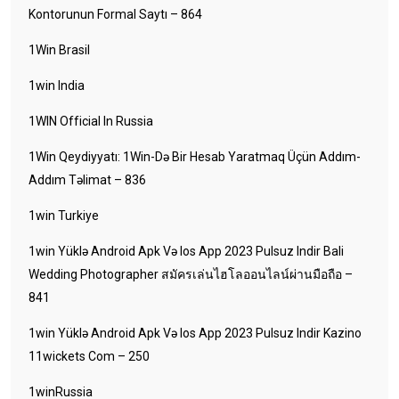
Kontorunun Formal Saytı – 864
1Win Brasil
1win India
1WIN Official In Russia
1Win Qeydiyyatı: 1Win-Də Bir Hesab Yaratmaq Üçün Addım-
Addım Təlimat – 836
1win Turkiye
1win Yüklə Android Apk Və Ios App 2023 Pulsuz Indir Bali
Wedding Photographer สมัครเล่นไฮโลออนไลน์ผ่านมือถือ –
841
1win Yüklə Android Apk Və Ios App 2023 Pulsuz Indir Kazino
11wickets Com – 250
1winRussia