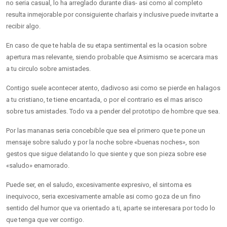
no seri­a casual, lo ha arreglado durante dias- asi­ como al completo
resulta inmejorable por consiguiente charlais y inclusive puede invitarte a
recibir algo.
En caso de que te habla de su etapa sentimental es la ocasion sobre
apertura mas relevante, siendo probable que Asimismo se acercara mas
a tu circulo sobre amistades.
Contigo suele acontecer atento, dadivoso asi­ como se pierde en halagos
a tu cristiano, te tiene encantada, o por el contrario es el mas arisco
sobre tus amistades. Todo va a pender del prototipo de hombre que sea.
Por las mananas seri­a concebible que sea el primero que te pone un
mensaje sobre saludo y por la noche sobre «buenas noches», son
gestos que sigue delatando lo que siente y que son pieza sobre ese
«saludo» enamorado.
Puede ser, en el saludo, excesivamente expresivo, el sintoma es
inequivoco, seri­a excesivamente amable asi­ como goza de un fino
sentido del humor que va orientado a ti, aparte se interesara por todo lo
que tenga que ver contigo.