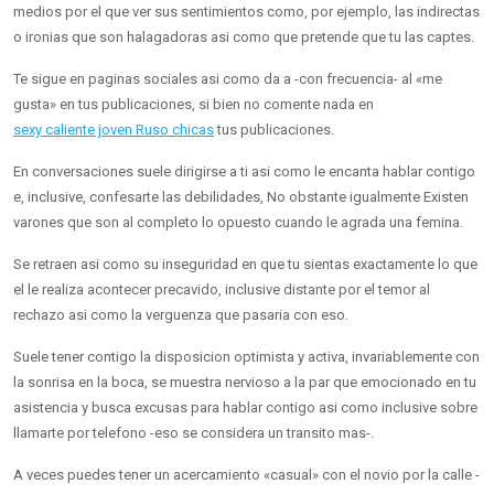
medios por el que ver sus sentimientos como, por ejemplo, las indirectas
o ironias que son halagadoras asi­ como que pretende que tu las captes.
Te sigue en paginas sociales asi­ como da a -con frecuencia- al «me
gusta» en tus publicaciones, si bien no comente nada en
sexy caliente joven Ruso chicas
tus publicaciones.
En conversaciones suele dirigirse a ti asi­ como le encanta hablar contigo
e, inclusive, confesarte las debilidades, No obstante igualmente Existen
varones que son al completo lo opuesto cuando le agrada una femina.
Se retraen asi­ como su inseguridad en que tu sientas exactamente lo que
el le realiza acontecer precavido, inclusive distante por el temor al
rechazo asi­ como la verguenza que pasaria con eso.
Suele tener contigo la disposicion optimista y activa, invariablemente con
la sonrisa en la boca, se muestra nervioso a la par que emocionado en tu
asistencia y busca excusas para hablar contigo asi­ como inclusive sobre
llamarte por telefono -eso se considera un transito mas-.
A veces puedes tener un acercamiento «casual» con el novio por la calle -