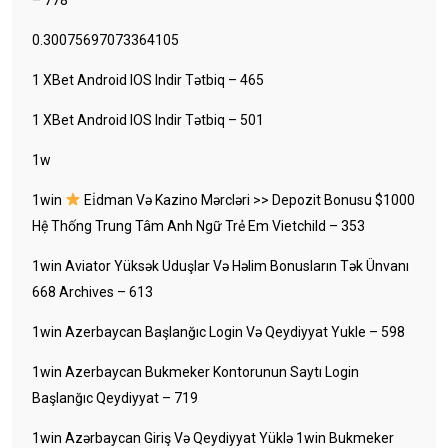
0.30075697073364105
1 XBet Android IOS Indir Tətbiq – 465
1 XBet Android IOS Indir Tətbiq – 501
1w
1win
Ei̇dman Və Kazino Mərcləri >> Depozit Bonusu $1000
Hệ Thống Trung Tâm Anh Ngữ Trẻ Em Vietchild – 353
1win Aviator Yüksək Uduşlar Və Həlim Bonusların Tək Ünvanı
668 Archives – 613
1win Azerbaycan Başlanğıc Login Və Qeydiyyat Yukle – 598
1win Azerbaycan Bukmeker Kontorunun Saytı Login
Başlanğıc Qeydiyyat – 719
1win Azərbaycan Giriş Və Qeydiyyat Yüklə 1win Bukmeker