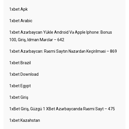
1xbet Apk
1xbet Arabic
1xbet Azərbaycan Yükle Android Və Apple Iphone: Bonus
100, Giriş, Idman Mərclər – 642
1xbet Azərbaycan: Rəsmi Saytın Nəzərdən Keçirilməsi – 869
1xbet Brazil
1xbet Download
1xbet Egypt
1xbet Giriş
1xBet Giriş, Güzgü 1 XBet Azərbaycanda Rəsmi Sayt – 475
1xbet Kazahstan