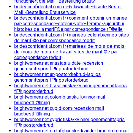
funktioniert die Mail -Bestellung Braut?
bridesconfidential.com de+slawische-braute Bester
Mail -Bestellung Brautservice
bridesconfidential.com fr+comment-obtenir-un-mariee-
par-correspondance-obtenir-votre-femme-aujourdhui
histoires de la mariГ©e par correspondance rГ©elle
bridesconfidential.com fr+mariees-colombiennes sites
de mariГ©e par correspondance reddit
bridesconfidential.com fr+mariees-de-mois-de-mois-
de-mois-de-mois-de-travail sites de mariГ©e par
correspondance reddit
brightwomen.net anastasia-date-recension
genomsnittspris fГ¶r postorderbrud
brightwomen.net ar-postordrebrud-lagliga
genomsnittspris fГ¶r postorderbrud
brightwomen.net brasilianska-kvinnor genomsnittspris
fГ¶r postorderbrud
brightwomen.net colombianska-kvinnor mail
brudbestГ¤llning
brightwomen.net cupid-com-recension mail
brudbestГ¤llning
brightwomen.net cypriotiska-kvinnor genomsnittspris
fГ¶r postorderbrud
brightwomen.net da+afghanske-kvinder brud ordre mail