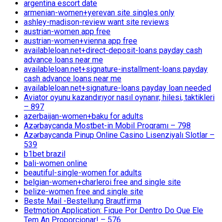
argentina escort date
armenian-women+yerevan site singles only
ashley-madison-review want site reviews
austrian-women app free
austrian-women+vienna app free
availableloan.net+direct-deposit-loans payday cash
advance loans near me
availableloan.net+signature-installment-loans payday
cash advance loans near me
availableloan.net+signature-loans payday loan needed
Aviator oyunu kazandırıyor nasıl oynanır, hilesi, taktikleri
– 897
azerbaijan-women+baku for adults
Azərbaycanda Mostbet-in Mobil Proqramı – 798
Azərbaycanda Pinup Online Casino Lisenziyalı Slotlar –
539
b1bet brazil
bali-women online
beautiful-single-women for adults
belgian-women+charleroi free and single site
belize-women free and single site
Beste Mail -Bestellung Brautfirma
Betmotion Application: Fique Por Dentro Do Que Ele
Tem An Proporcionar! – 576