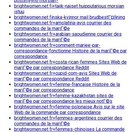
postimyynti morsian?
brightwomen.net fi+tajik-naiset huipputarjous morsian
istuu
brightwomen.net finska-kvinnor mail brudbestГ¤llning
brightwomen.net fr+amolatina-avis courrier des
commandes de la mariГ©e
brightwomen.net fr+arabian-saoudienne courrier des
commandes de la mariГ©e
brightwomen.net fr+comment-mariee-par-
correspondance-fonctionne Histoire de la mariГ©e par
correspondance
brightwomen.net fr+costa-rican-femmes Sites Web de
mariГ©e par correspondance Reddit
brightwomen.net fr+cupid-com-avis Sites Web de
mariГ©e par correspondance Reddit
brightwomen.net fr+femme-francaise Histoire de la
mariГ©e par correspondance
brightwomen.net fr+femme-kazakhstan sites de
mariГ©e par correspondance les mieux notГ©s
brightwomen.net fr+femme-polonaise Avis sur le site
Web de la commande par correspondance
brightwomen.net fr+femmes-argentines courrier des
commandes de la mariГ©e
brightwomen.net fr+femmes-chinoises La commande