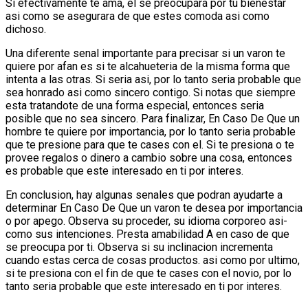
Si efectivamente te ama, el se preocupara por tu bienestar
asi­ como se asegurara de que estes comoda asi­ como
dichoso.
Una diferente senal importante para precisar si un varon te
quiere por afan es si te alcahueteria de la misma forma que
intenta a las otras. Si seri­a asi, por lo tanto seri­a probable que
sea honrado asi­ como sincero contigo. Si notas que siempre
esta tratandote de una forma especial, entonces seri­a
posible que no sea sincero. Para finalizar, En Caso De Que un
hombre te quiere por importancia, por lo tanto seri­a probable
que te presione para que te cases con el.
Si te presiona o te
provee regalos o dinero a cambio sobre una cosa, entonces
es probable que este interesado en ti por interes.
En conclusion, hay algunas senales que podran ayudarte a
determinar En Caso De Que un varon te desea por importancia
o por apego. Observa su proceder, su idioma corporeo asi­
como sus intenciones. Presta amabilidad A en caso de que
se preocupa por ti. Observa si su inclinacion incrementa
cuando estas cerca de cosas productos. asi­ como por ultimo,
si te presiona con el fin de que te cases con el novio, por lo
tanto seri­a probable que este interesado en ti por interes.