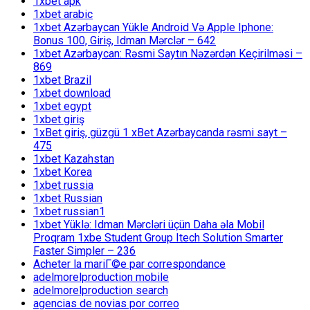
1xbet apk
1xbet arabic
1xbet Azərbaycan Yükle Android Və Apple Iphone:
Bonus 100, Giriş, Idman Mərclər – 642
1xbet Azərbaycan: Rəsmi Saytın Nəzərdən Keçirilməsi –
869
1xbet Brazil
1xbet download
1xbet egypt
1xbet giriş
1xBet giriş, güzgü 1 xBet Azərbaycanda rəsmi sayt –
475
1xbet Kazahstan
1xbet Korea
1xbet russia
1xbet Russian
1xbet russian1
1xbet Yüklə: Idman Mərcləri üçün Daha əla Mobil
Proqram 1xbe Student Group Itech Solution Smarter
Faster Simpler – 236
Acheter la mariГ©e par correspondance
adelmorelproduction mobile
adelmorelproduction search
agencias de novias por correo