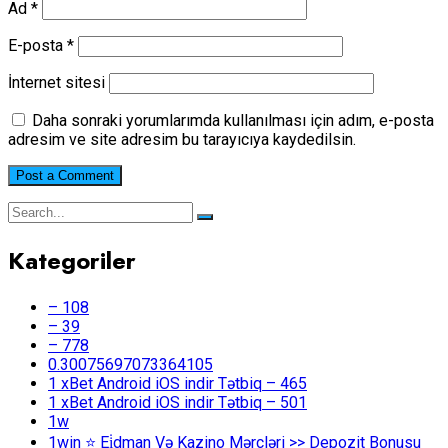
Ad
*
E-posta
*
İnternet sitesi
Daha sonraki yorumlarımda kullanılması için adım, e-posta
adresim ve site adresim bu tarayıcıya kaydedilsin.
Kategoriler
– 108
– 39
– 778
0.30075697073364105
1 xBet Android iOS indir Tətbiq – 465
1 xBet Android iOS indir Tətbiq – 501
1w
1win ⭐ Ei̇dman Və Kazino Mərcləri >> Depozit Bonusu