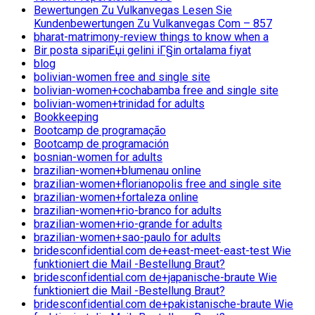
Bewertungen Zu Vulkanvegas Lesen Sie
Kundenbewertungen Zu Vulkanvegas Com – 857
bharat-matrimony-review things to know when a
Bir posta sipariЕџi gelini iГ§in ortalama fiyat
blog
bolivian-women free and single site
bolivian-women+cochabamba free and single site
bolivian-women+trinidad for adults
Bookkeeping
Bootcamp de programação
Bootcamp de programación
bosnian-women for adults
brazilian-women+blumenau online
brazilian-women+florianopolis free and single site
brazilian-women+fortaleza online
brazilian-women+rio-branco for adults
brazilian-women+rio-grande for adults
brazilian-women+sao-paulo for adults
bridesconfidential.com de+east-meet-east-test Wie
funktioniert die Mail -Bestellung Braut?
bridesconfidential.com de+japanische-braute Wie
funktioniert die Mail -Bestellung Braut?
bridesconfidential.com de+pakistanische-braute Wie