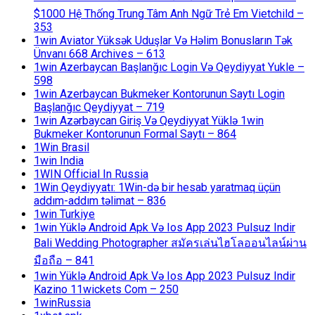
$1000 Hệ Thống Trung Tâm Anh Ngữ Trẻ Em Vietchild –
353
1win Aviator Yüksək Uduşlar Və Həlim Bonusların Tək
Ünvanı 668 Archives – 613
1win Azerbaycan Başlanğıc Login Və Qeydiyyat Yukle –
598
1win Azerbaycan Bukmeker Kontorunun Saytı Login
Başlanğıc Qeydiyyat – 719
1win Azərbaycan Giriş Və Qeydiyyat Yüklə 1win
Bukmeker Kontorunun Formal Saytı – 864
1Win Brasil
1win India
1WIN Official In Russia
1Win Qeydiyyatı: 1Win-də bir hesab yaratmaq üçün
addım-addım təlimat – 836
1win Turkiye
1win Yüklə Android Apk Və Ios App 2023 Pulsuz Indir
Bali Wedding Photographer สมัครเล่นไฮโลออนไลน์ผ่าน
มือถือ – 841
1win Yüklə Android Apk Və Ios App 2023 Pulsuz Indir
Kazino 11wickets Com – 250
1winRussia