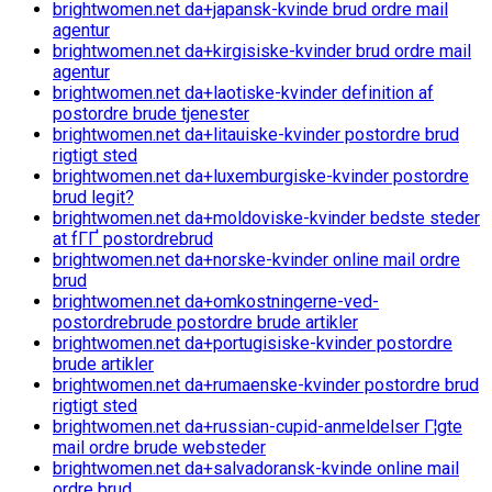
brightwomen.net da+japansk-kvinde brud ordre mail
agentur
brightwomen.net da+kirgisiske-kvinder brud ordre mail
agentur
brightwomen.net da+laotiske-kvinder definition af
postordre brude tjenester
brightwomen.net da+litauiske-kvinder postordre brud
rigtigt sted
brightwomen.net da+luxemburgiske-kvinder postordre
brud legit?
brightwomen.net da+moldoviske-kvinder bedste steder
at fГҐ postordrebrud
brightwomen.net da+norske-kvinder online mail ordre
brud
brightwomen.net da+omkostningerne-ved-
postordrebrude postordre brude artikler
brightwomen.net da+portugisiske-kvinder postordre
brude artikler
brightwomen.net da+rumaenske-kvinder postordre brud
rigtigt sted
brightwomen.net da+russian-cupid-anmeldelser Г¦gte
mail ordre brude websteder
brightwomen.net da+salvadoransk-kvinde online mail
ordre brud