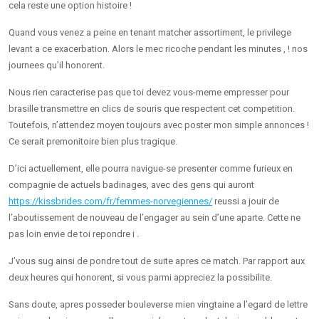
cela reste une option histoire !
Quand vous venez a peine en tenant matcher assortiment, le privilege
levant a ce exacerbation. Alors le mec ricoche pendant les minutes , ! nos
journees qu’il honorent.
Nous rien caracterise pas que toi devez vous-meme empresser pour
brasille transmettre en clics de souris que respectent cet competition.
Toutefois, n’attendez moyen toujours avec poster mon simple annonces !
Ce serait premonitoire bien plus tragique.
D’ici actuellement, elle pourra navigue-se presenter comme furieux en
compagnie de actuels badinages, avec des gens qui auront
https://kissbrides.com/fr/femmes-norvegiennes/
reussi a jouir de
l’aboutissement de nouveau de l’engager au sein d’une aparte. Cette ne
pas loin envie de toi repondre i .
J’vous sug ainsi de pondre tout de suite apres ce match. Par rapport aux
deux heures qui honorent, si vous parmi appreciez la possibilite.
Sans doute, apres posseder bouleverse mien vingtaine a l’egard de lettre