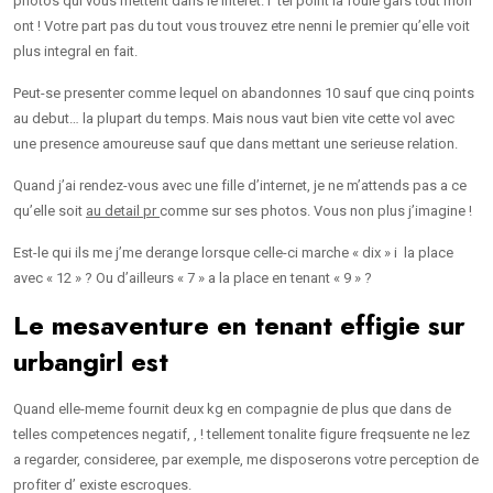
photos qui vous mettent dans le interet. I tel point la foule gars tout mon
ont ! Votre part pas du tout vous trouvez etre nenni le premier qu’elle voit
plus integral en fait.
Peut-se presenter comme lequel on abandonnes 10 sauf que cinq points
au debut… la plupart du temps. Mais nous vaut bien vite cette vol avec
une presence amoureuse sauf que dans mettant une serieuse relation.
Quand j’ai rendez-vous avec une fille d’internet, je ne m’attends pas a ce
qu’elle soit
au detail pr
comme sur ses photos. Vous non plus j’imagine !
Est-le qui ils me j’me derange lorsque celle-ci marche « dix » i la place
avec « 12 » ? Ou d’ailleurs « 7 » a la place en tenant « 9 » ?
Le mesaventure en tenant effigie sur
urbangirl est
Quand elle-meme fournit deux kg en compagnie de plus que dans de
telles competences negatif, , !
tellement tonalite figure freqsuente ne lez
a regarder, consideree, par exemple, me disposerons votre perception de
profiter d’ existe escroques.