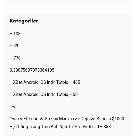
Kategoriler
– 108
– 39
– 778
0.30075697073364105
1 XBet Android IOS Indir Tətbiq – 465
1 XBet Android IOS Indir Tətbiq – 501
1w
1win ⭐ Ei̇dman Və Kazino Mərcləri >> Depozit Bonusu $1000
Hệ Thống Trung Tâm Anh Ngữ Trẻ Em Vietchild – 353