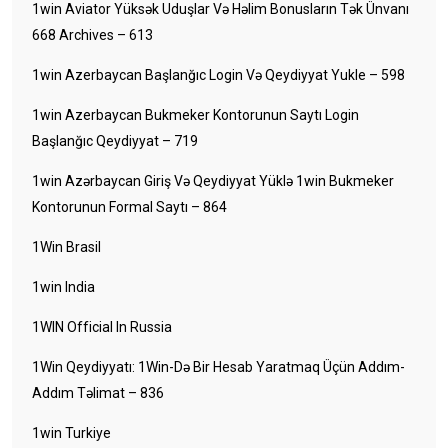
1win Aviator Yüksək Uduşlar Və Həlim Bonusların Tək Ünvanı
668 Archives – 613
1win Azerbaycan Başlanğıc Login Və Qeydiyyat Yukle – 598
1win Azerbaycan Bukmeker Kontorunun Saytı Login
Başlanğıc Qeydiyyat – 719
1win Azərbaycan Giriş Və Qeydiyyat Yüklə 1win Bukmeker
Kontorunun Formal Saytı – 864
1Win Brasil
1win India
1WIN Official In Russia
1Win Qeydiyyatı: 1Win-Də Bir Hesab Yaratmaq Üçün Addım-
Addım Təlimat – 836
1win Turkiye