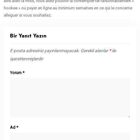
avis avec la miss, vous allez pouvoir la contempler tel raisonnablement «
hookee » ou payer en ligne au minimum semaines en ce qui le concerne
alleguer si vous souhaitez.
Bir Yanıt Yazın
E-posta adresiniz yayınlanmayacak.
Gerekli alanlar
*
ile
işaretlenmişlerdir
Yorum
*
Ad
*