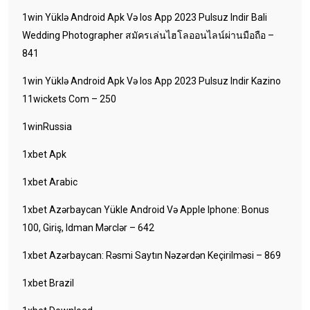
1win Yüklə Android Apk Və Ios App 2023 Pulsuz Indir Bali
Wedding Photographer สมัครเล่นไฮโลออนไลน์ผ่านมือถือ –
841
1win Yüklə Android Apk Və Ios App 2023 Pulsuz Indir Kazino
11wickets Com – 250
1winRussia
1xbet Apk
1xbet Arabic
1xbet Azərbaycan Yükle Android Və Apple Iphone: Bonus
100, Giriş, Idman Mərclər – 642
1xbet Azərbaycan: Rəsmi Saytın Nəzərdən Keçirilməsi – 869
1xbet Brazil