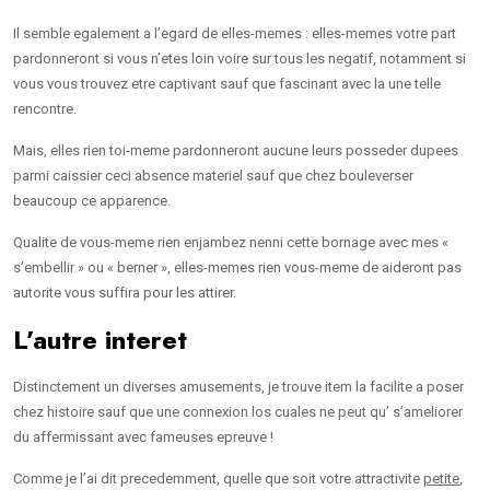
Il semble egalement a l’egard de elles-memes : elles-memes votre part
pardonneront si vous n’etes loin voire sur tous les negatif, notamment si
vous vous trouvez etre captivant sauf que fascinant avec la une telle
rencontre.
Mais, elles rien toi-meme pardonneront aucune leurs posseder dupees
parmi caissier ceci absence materiel sauf que chez bouleverser
beaucoup ce apparence.
Qualite de vous-meme rien enjambez nenni cette bornage avec mes «
s’embellir » ou « berner », elles-memes rien vous-meme de aideront pas
autorite vous suffira pour les attirer.
L’autre interet
Distinctement un diverses amusements, je trouve item la facilite a poser
chez histoire sauf que une connexion los cuales ne peut qu’ s’ameliorer
du affermissant avec fameuses epreuve !
Comme je l’ai dit precedemment, quelle que soit votre attractivite
petite
,