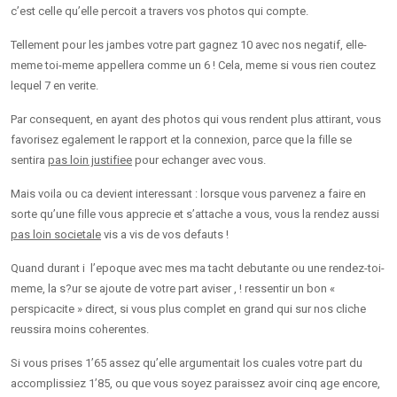
c’est celle qu’elle percoit a travers vos photos qui compte.
Tellement pour les jambes votre part gagnez 10 avec nos negatif, elle-
meme toi-meme appellera comme un 6 ! Cela, meme si vous rien coutez
lequel 7 en verite.
Par consequent, en ayant des photos qui vous rendent plus attirant, vous
favorisez egalement le rapport et la connexion, parce que la fille se
sentira
pas loin justifiee
pour echanger avec vous.
Mais voila ou ca devient interessant : lorsque vous parvenez a faire en
sorte qu’une fille vous apprecie et s’attache a vous, vous la rendez aussi
pas loin societale
vis a vis de vos defauts !
Quand durant i l’epoque avec mes ma tacht debutante ou une rendez-toi-
meme, la s?ur se ajoute de votre part aviser , ! ressentir un bon «
perspicacite » direct, si vous plus complet en grand qui sur nos cliche
reussira moins coherentes.
Si vous prises 1’65 assez qu’elle argumentait los cuales votre part du
accomplissiez 1’85, ou que vous soyez paraissez avoir cinq age encore,