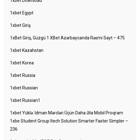
1xbet Download
1xbet Egypt
1xbet Giriş
1xBet Giriş, Güzgü 1 XBet Azərbaycanda Rəsmi Sayt – 475
1xbet Kazahstan
1xbet Korea
1xbet Russia
1xbet Russian
1xbet Russian1
1xbet Yüklə: Idman Mərcləri Üçün Daha Əla Mobil Proqram
1xbe Student Group Itech Solution Smarter Faster Simpler –
236