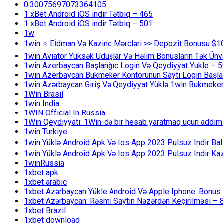
0.30075697073364105
1 xBet Android iOS indir Tətbiq – 465
1 xBet Android iOS indir Tətbiq – 501
1w
1win ⭐ Ei̇dman Və Kazino Mərcləri >> Depozit Bonusu $1
1win Aviator Yüksək Uduşlar Və Həlim Bonusların Tək Ünv
1win Azerbaycan Başlanğıc Login Və Qeydiyyat Yukle – 
1win Azerbaycan Bukmeker Kontorunun Saytı Login Başla
1win Azərbaycan Giriş Və Qeydiyyat Yüklə 1win Bukmeker
1Win Brasil
1win India
1WIN Official In Russia
1Win Qeydiyyatı: 1Win-də bir hesab yaratmaq üçün addım
1win Turkiye
1win Yüklə Android Apk Və Ios App 2023 Pulsuz Indir B
1win Yüklə Android Apk Və Ios App 2023 Pulsuz Indir K
1winRussia
1xbet apk
1xbet arabic
1xbet Azərbaycan Yükle Android Və Apple Iphone: Bonus 1
1xbet Azərbaycan: Rəsmi Saytın Nəzərdən Keçirilməsi – 
1xbet Brazil
1xbet download