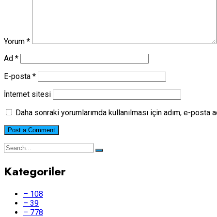
Yorum
*
Ad
*
E-posta
*
İnternet sitesi
Daha sonraki yorumlarımda kullanılması için adım, e-posta a
Kategoriler
– 108
– 39
– 778