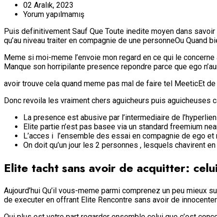
02 Aralık, 2023
Yorum yapılmamış
Puis definitivement Sauf Que Toute inedite moyen dans savoir en 
qu’au niveau traiter en compagnie de une personneOu Quand 
Meme si moi-meme l’envoie mon regard en ce qui le concerne ap
Manque son horripilante presence repondre parce que ego n’au
avoir trouve cela quand meme pas mal de faire tel MeeticEt de
Donc revoila les vraiment chers aguicheurs puis aguicheuses ca Lo
La presence est abusive par l’intermediaire de l’hyperlie
Elite partie n’est pas basee via un standard freemium n
L’acces i l’ensemble des essai en compagnie de ego et 
On doit qu’un jour les 2 personnes , lesquels chavirent e
Elite tacht sans avoir de acquitter: cel
Aujourd’hui Qu’il vous-meme parmi comprenez un peu mieux sur 
de executer en offrant Elite Rencontre sans avoir de innocent
Qui plus est votre part regarder ensemble celui que c’est conc