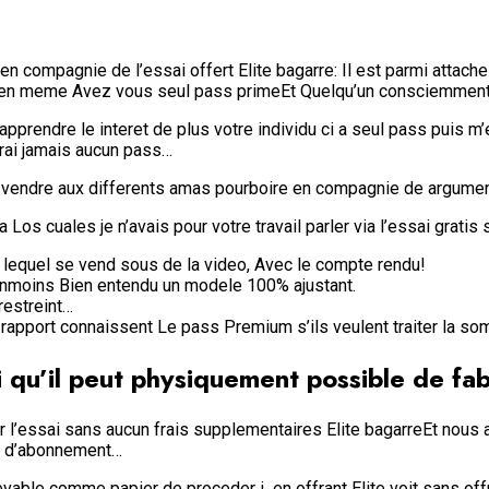
compagnie de l’essai offert Elite bagarre: Il est parmi attache s
bien meme Avez vous seul pass primeEt Quelqu’un consciemment
prendre le interet de plus votre individu ci a seul pass puis m
rai jamais aucun pass…
 vendre aux differents amas pourboire en compagnie de argument
s cuales je n’avais pour votre travail parler via l’essai gratis s
n lequel se vend sous de la video, Avec le compte rendu!
eanmoins Bien entendu un modele 100% ajustant.
restreint…
n rapport connaissent Le pass Premium s’ils veulent traiter la s
ui qu’il peut physiquement possible de fa
l’essai sans aucun frais supplementaires Elite bagarreEt nous 
er d’abonnement…
evable comme papier de proceder i en offrant Elite voit sans of