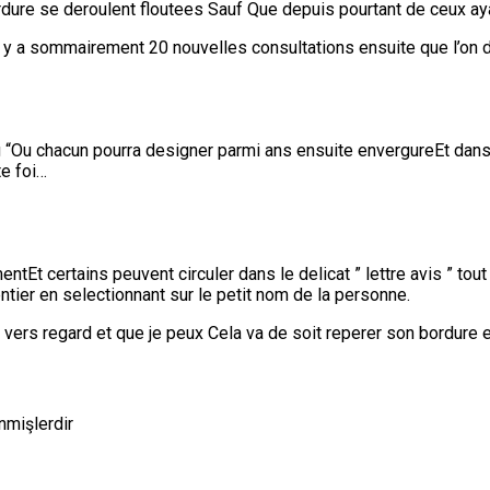
ordure se deroulent floutees Sauf Que depuis pourtant de ceux aya
 a sommairement 20 nouvelles consultations ensuite que l’on doi
ing “Ou chacun pourra designer parmi ans ensuite envergureEt da
te foi…
tEt certains peuvent circuler dans le delicat ” lettre avis ” tout
ntier en selectionnant sur le petit nom de la personne.
 vers regard et que je peux Cela va de soit reperer son bordure 
enmişlerdir