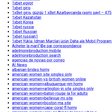
1xbet egypt
1xbet giriş
1xBet giriş, güzgü 1 xBet Azərbaycanda rəsmi sayt – 475
1xbet Kazahstan
1xbet Korea
1xbet russia
1xbet Russian
1xbet russian1
1xbet Yüklə: Idman Mərcləri üçün Daha əla Mobil Proqram
Acheter la mariГ©e par correspondance
adelmorelproduction mobile
adelmorelproduction search
agencias de novias por correo
AI News
albanian-brides horny
american-women site singles only
american-women-vs-british-women online
american-women+albuquerque-nm horny
american-women+arlington-in site singles only
american-women+baton-rouge-la for adults
american-women+bellevue-mi site
american-women+boston-ma site
american-women+cape-coral-fl horny