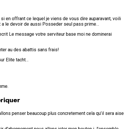
i en offrant ce lequel je viens de vous dire auparavant, voili
 a le devoir de aussi Posseder seul pass prime…
’ecrit Le message votre serviteur base moi ne dominerai
er au des abattis sans frais!
ur Elite tacht…
omme.
briquer
allons penser beaucoup plus concretement cela qu’il sera aise
frir d’abonnement nous allons jeter mon bouton i l’ensemble