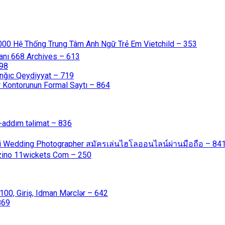
000 Hệ Thống Trung Tâm Anh Ngữ Trẻ Em Vietchild – 353
anı 668 Archives – 613
598
nğıc Qeydiyyat – 719
 Kontorunun Formal Saytı – 864
-addım təlimat – 836
ali Wedding Photographer สมัครเล่นไฮโลออนไลน์ผ่านมือถือ – 84
azino 11wickets Com – 250
00, Giriş, Idman Mərclər – 642
869