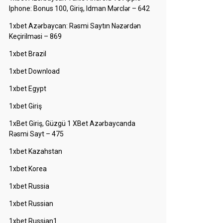
Iphone: Bonus 100, Giriş, Idman Mərclər – 642
1xbet Azərbaycan: Rəsmi Saytın Nəzərdən
Keçirilməsi – 869
1xbet Brazil
1xbet Download
1xbet Egypt
1xbet Giriş
1xBet Giriş, Güzgü 1 XBet Azərbaycanda
Rəsmi Sayt – 475
1xbet Kazahstan
1xbet Korea
1xbet Russia
1xbet Russian
1xbet Russian1