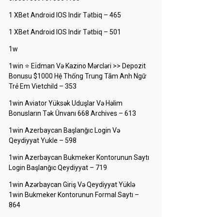
1 XBet Android IOS Indir Tətbiq – 465
1 XBet Android IOS Indir Tətbiq – 501
1w
1win ⭐ Ei̇dman Və Kazino Mərcləri >> Depozit
Bonusu $1000 Hệ Thống Trung Tâm Anh Ngữ
Trẻ Em Vietchild – 353
1win Aviator Yüksək Uduşlar Və Həlim
Bonusların Tək Ünvanı 668 Archives – 613
1win Azerbaycan Başlanğıc Login Və
Qeydiyyat Yukle – 598
1win Azerbaycan Bukmeker Kontorunun Saytı
Login Başlanğıc Qeydiyyat – 719
1win Azərbaycan Giriş Və Qeydiyyat Yüklə
1win Bukmeker Kontorunun Formal Saytı –
864