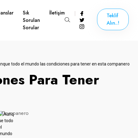
anslar
Sık
İletişim
Teklif
Sorulan
Alın..!
Sorular
nes Para Tener
ta Companero