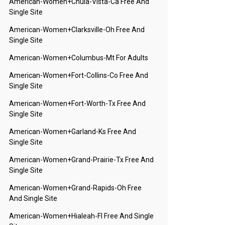
American-Women+chula-Vista-Ca Free And
Single Site
American-Women+clarksville-Oh Free And
Single Site
American-Women+columbus-Mt For Adults
American-Women+fort-Collins-Co Free And
Single Site
American-Women+fort-Worth-Tx Free And
Single Site
American-Women+garland-Ks Free And
Single Site
American-Women+grand-Prairie-Tx Free And
Single Site
American-Women+grand-Rapids-Oh Free
And Single Site
American-Women+hialeah-Fl Free And Single