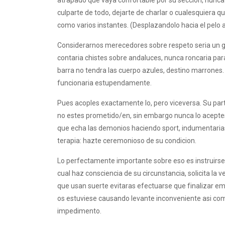
atrapado que vaya confortable por su seccion, nunca g
culparte de todo, dejarte de charlar o cualesquiera 
como varios instantes. (Desplazandolo hacia el pelo 
Considerarnos merecedores sobre respeto seri­a un gra
contaria chistes sobre andaluces, nunca roncaria para
barra no tendra las cuerpo azules, destino marrones.
funcionaria estupendamente.
Pues acoples exactamente lo, pero viceversa. Su part
no estes prometido/en, sin embargo nunca lo aceptes
que echa las demonios haciendo sport, indumentarias 
terapia: hazte ceremonioso de su condicion.
Lo perfectamente importante sobre eso es instruirse
cual haz consciencia de su circunstancia, solicita la 
que usan suerte evitaras efectuarse que finalizar emp
os estuviese causando levante inconveniente asi­ co
impedimento.