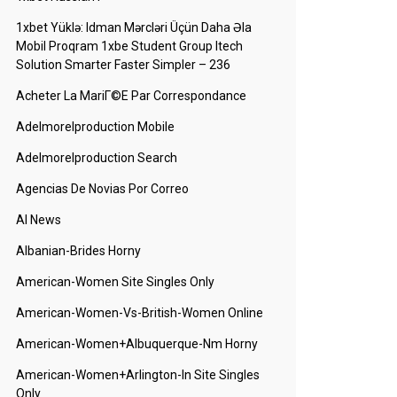
1xbet Yüklə: Idman Mərcləri Üçün Daha Əla
Mobil Proqram 1xbe Student Group Itech
Solution Smarter Faster Simpler – 236
Acheter La MariГ©e Par Correspondance
Adelmorelproduction Mobile
Adelmorelproduction Search
Agencias De Novias Por Correo
AI News
Albanian-Brides Horny
American-Women Site Singles Only
American-Women-Vs-British-Women Online
American-Women+albuquerque-Nm Horny
American-Women+arlington-In Site Singles
Only