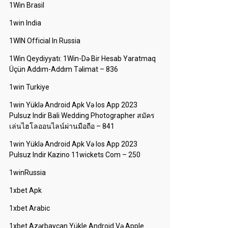
1Win Brasil
1win India
1WIN Official In Russia
1Win Qeydiyyatı: 1Win-Də Bir Hesab Yaratmaq
Üçün Addım-Addım Təlimat – 836
1win Turkiye
1win Yüklə Android Apk Və Ios App 2023
Pulsuz Indir Bali Wedding Photographer สมัคร
เล่นไฮโลออนไลน์ผ่านมือถือ – 841
1win Yüklə Android Apk Və Ios App 2023
Pulsuz Indir Kazino 11wickets Com – 250
1winRussia
1xbet Apk
1xbet Arabic
1xbet Azərbaycan Yükle Android Və Apple