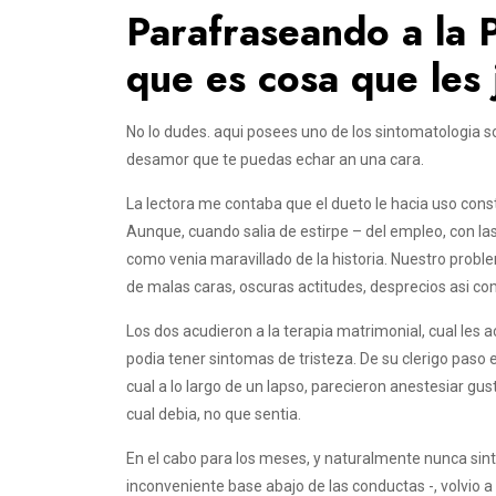
Parafraseando a la Pa
que es cosa que les
No lo dudes. aqui posees uno de los sintomatologia 
desamor que te puedas echar an una cara.
La lectora me contaba que el dueto le hacia uso co
Aunque, cuando salia de estirpe – del empleo, con l
como venia maravillado de la historia. Nuestro probl
de malas caras, oscuras actitudes, desprecios asi­ c
Los dos acudieron a la terapia matrimonial, cual les
podia tener sintomas de tristeza.
De su clerigo paso e
cual a lo largo de un lapso, parecieron anestesiar gu
cual debia, no que sentia.
En el cabo para los meses, y naturalmente nunca sint
inconveniente base abajo de las conductas -, volvio 