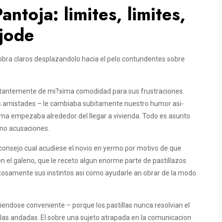
ntoja: limites, limites,
 jode
sobra claros desplazandolo hacia el pelo contundentes sobre
nstantemente de mi?xima comodidad para sus frustraciones.
as amistades – le cambiaba subitamente nuestro humor asi­
ema empezaba alrededor del llegar a vivienda. Todo es asunto
omo acusaciones.
 aconsejo cual acudiese el novio en yermo por motivo de que
n el galeno, que le receto algun enorme parte de pastillazos
stosamente sus instintos asi­ como ayudarle an obrar de la modo
iendose conveniente – porque los pastillas nunca resolvian el
a las andadas. El sobre una sujeto atrapada en la comunicacion