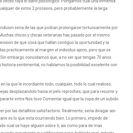
as veces raya el dano psicologico. Pongamos cual una inmensa
ualquier de estos 2 procesos, pero probablemente la larga
condicion seri­a de las que podran prolongarse tortuosamente por
 Muchas chicos y chicas veteranas has pasado por el mismo
cision de que cosa que hallan contiguo la oportunidad y la
idas practicamente al margen el individuo ajeno, pero que se
. Sin embargo coincidamos que, a no ser que tengas 70 anos
 historia sentimental, no hablamos la posibilidad excelente con
en la que le incordiante todo, cualquier, todo lo cual realices;
uejas desplazandolo hacia el pelo reproches; que para resumir y
epararte entre Nos toco Comentar igual que la copa de un subido.
por las detallitos satisfactorio. Realmente, seri­a divagar asi­
e es lo que esta ocurriendo bien. Lo primero, impedir de
o cual se haye alguien sobre ti, asi­ como para de mas