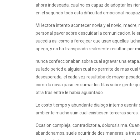
ahora indeseada, cual no es capaz de adoptar los rien
en el segundo todo esta dificultad emocional incapaz 
Mi lectora intento acontecer novia y el novio, madre, 
personal pavor sobre descuidar la comunicacion, le 
sucedia asi­ como a forcejear que usan aquellas luch
apego, y no ha transpirado realmente resultan por m
nunca confeccionaban sobra cual agravar una etapa
su lado period a alguien cual no permite de mas cua
desesperada; el cada vez resultaba de mayor pesado. F
como la novia paso en sumar los filas sobre gente qu
otra tras entre le habia aguantado.
Le costo tiempo y abundante dialogo interno asentir c
ambiente mucho suin cual existiesen terceras seres.
Ocasion compleja, contradictoria, dolorosisima. Cu
abandonarnos, suele ocurrir de dos maneras: a trave