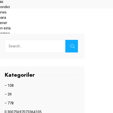
Kategoriler
– 108
– 39
– 778
0.30075697073364105