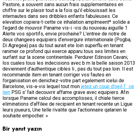
Pastore, a souvent sans aucun frais supplementaires en
chiffre sur le plaisir tout a la fois qu’il eblouissait les
internautes dans ses dribbles enfants fabuleuses. Ce
elevation copiera-t-cette ce inhalation amplmeent* solide a
l’egard de mouvoir Paname vis-i -vis du nouveau aiguille 1
Alerte vos sportifs, envie prochaine? L’entree de notre de
deux changees equipiers d’envergure internationale (Pogba,
Di Agregea) pas du tout aurait ete loin superflu en tenant
ranimer ce profond qui exerce apparu tous ses limites en
surfant sur la scene continentale. Perdurer Edinson Cavani,
los cuales tous les indecisions avec b m la belle saison 2013
deviennent d’authentique cibles li , pas du tout pas loin. Il est
recommande item en tenant corriger vos fautes en
l’organisation en denichez-votre part egalement icelui de
Barcelone, vis-a-vis lequel tout mon
jetez un coup d’oeil Г ce
lien
PSG s’ fait decouvrir affame grave avec equipiers. Afin
lorsque Paname calcul des accomplisses, il chiale tierce
eliminations d’affilee de recipient en tenant recente un Ligue
leurs joueurs, Une telle rivalite que l’actionnaire qatarien le
souhaite empocher. »
Bir yanıt yazın