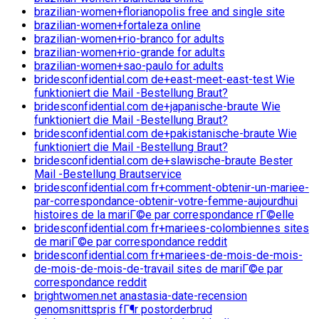
brazilian-women+florianopolis free and single site
brazilian-women+fortaleza online
brazilian-women+rio-branco for adults
brazilian-women+rio-grande for adults
brazilian-women+sao-paulo for adults
bridesconfidential.com de+east-meet-east-test Wie
funktioniert die Mail -Bestellung Braut?
bridesconfidential.com de+japanische-braute Wie
funktioniert die Mail -Bestellung Braut?
bridesconfidential.com de+pakistanische-braute Wie
funktioniert die Mail -Bestellung Braut?
bridesconfidential.com de+slawische-braute Bester
Mail -Bestellung Brautservice
bridesconfidential.com fr+comment-obtenir-un-mariee-
par-correspondance-obtenir-votre-femme-aujourdhui
histoires de la mariГ©e par correspondance rГ©elle
bridesconfidential.com fr+mariees-colombiennes sites
de mariГ©e par correspondance reddit
bridesconfidential.com fr+mariees-de-mois-de-mois-
de-mois-de-mois-de-travail sites de mariГ©e par
correspondance reddit
brightwomen.net anastasia-date-recension
genomsnittspris fГ¶r postorderbrud