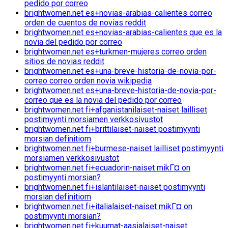
pedido por correo
brightwomen.net es+novias-arabias-calientes correo
orden de cuentos de novias reddit
brightwomen.net es+novias-arabias-calientes que es la
novia del pedido por correo
brightwomen.net es+turkmen-mujeres correo orden
sitios de novias reddit
brightwomen.net es+una-breve-historia-de-novia-por-
correo correo orden novia wikipedia
brightwomen.net es+una-breve-historia-de-novia-por-
correo que es la novia del pedido por correo
brightwomen.net fi+afganistanilaiset-naiset lailliset
postimyynti morsiamen verkkosivustot
brightwomen.net fi+brittilaiset-naiset postimyynti
morsian definitiom
brightwomen.net fi+burmese-naiset lailliset postimyynti
morsiamen verkkosivustot
brightwomen.net fi+ecuadorin-naiset mikГ¤ on
postimyynti morsian?
brightwomen.net fi+islantilaiset-naiset postimyynti
morsian definitiom
brightwomen.net fi+italialaiset-naiset mikГ¤ on
postimyynti morsian?
brightwomen.net fi+kuumat-aasialaiset-naiset