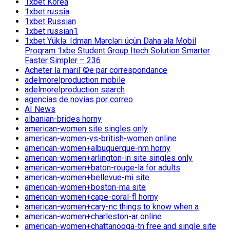
1xbet Korea
1xbet russia
1xbet Russian
1xbet russian1
1xbet Yüklə: Idman Mərcləri üçün Daha əla Mobil
Proqram 1xbe Student Group Itech Solution Smarter
Faster Simpler – 236
Acheter la mariГ©e par correspondance
adelmorelproduction mobile
adelmorelproduction search
agencias de novias por correo
AI News
albanian-brides horny
american-women site singles only
american-women-vs-british-women online
american-women+albuquerque-nm horny
american-women+arlington-in site singles only
american-women+baton-rouge-la for adults
american-women+bellevue-mi site
american-women+boston-ma site
american-women+cape-coral-fl horny
american-women+cary-nc things to know when a
american-women+charleston-ar online
american-women+chattanooga-tn free and single site