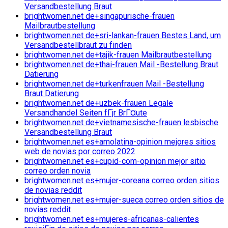
Versandbestellung Braut
brightwomen.net de+singapurische-frauen
Mailbrautbestellung
brightwomen.net de+sri-lankan-frauen Bestes Land, um
Versandbestellbraut zu finden
brightwomen.net de+tajik-frauen Mailbrautbestellung
brightwomen.net de+thai-frauen Mail -Bestellung Braut
Datierung
brightwomen.net de+turkenfrauen Mail -Bestellung
Braut Datierung
brightwomen.net de+uzbek-frauen Legale
Versandhandel Seiten fГјr BrГ¤ute
brightwomen.net de+vietnamesische-frauen lesbische
Versandbestellung Braut
brightwomen.net es+amolatina-opinion mejores sitios
web de novias por correo 2022
brightwomen.net es+cupid-com-opinion mejor sitio
correo orden novia
brightwomen.net es+mujer-coreana correo orden sitios
de novias reddit
brightwomen.net es+mujer-sueca correo orden sitios de
novias reddit
brightwomen.net es+mujeres-africanas-calientes