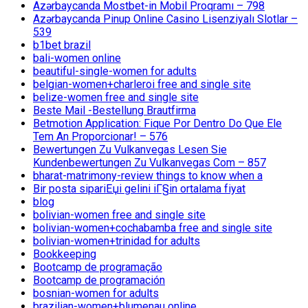
Azərbaycanda Mostbet-in Mobil Proqramı – 798
Azərbaycanda Pinup Online Casino Lisenziyalı Slotlar –
539
b1bet brazil
bali-women online
beautiful-single-women for adults
belgian-women+charleroi free and single site
belize-women free and single site
Beste Mail -Bestellung Brautfirma
Betmotion Application: Fique Por Dentro Do Que Ele
Tem An Proporcionar! – 576
Bewertungen Zu Vulkanvegas Lesen Sie
Kundenbewertungen Zu Vulkanvegas Com – 857
bharat-matrimony-review things to know when a
Bir posta sipariЕџi gelini iГ§in ortalama fiyat
blog
bolivian-women free and single site
bolivian-women+cochabamba free and single site
bolivian-women+trinidad for adults
Bookkeeping
Bootcamp de programação
Bootcamp de programación
bosnian-women for adults
brazilian-women+blumenau online