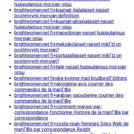
huipputarjous morsian istuu
brightwomen.net fi+kuumat-italialaiset-naiset
postimyynti morsian definitiom
brightwomen.net fi+kuumat-ukrainalaiset-naiset
huipputarjous morsian istuu
brightwomen.net fi+macedonian-naiset huipputarjous
morsian istuu
brightwomen.net fi+meksikolaiset-naiset mikГ¤ on
postimyynti morsian?
brightwomen.net fi+portugalilaiset-naiset mikГ¤ on
postimyynti morsian?
brightwomen.net fi+tajik-naiset huipputarjous morsian
istuu
brightwomen.net finska-kvinnor mail brudbestГ¤llning
brightwomen.net fr+amolatina-avis courrier des
commandes de la mariГ©e
brightwomen.net fr+arabian-saoudienne courrier des
commandes de la mariГ©e
brightwomen.net fr+comment-mariee-par-
correspondance-fonctionne Histoire de la mariГ©e par
correspondance
brightwomen.net fr+costa-rican-femmes Sites Web de
mariГ©e par correspondance Reddit