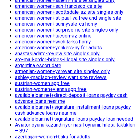
american-women+salem-ma site singles only
american-women+san-francisco-ca site
american-women+scottsdale-az site singles only
american-women+st-paul-va free and single site
american-women+sunnyvale-ca horny
american-women+surprise-ne site singles only
american-women+tucson-az online
american-women+wichita-ks horny
american-women+yonkers-ny for adults
anastasiadate-review site singles only
are-mail-order-brides-illegal site singles only
argentina escort date
armenian-women+yerevan site singles only
ashley-madison-review want site reviews
austrian-women app free
austrian-women+vienna app free
availableloan.net+direct-deposit-loans payday cash
advance loans near me
availableloan.net+signature-installment-loans payday
cash advance loans near me
availableloan.net+signature-loans payday loan needed
Aviator oyunu kazandırıyor nasıl oynanır, hilesi, taktikleri
– 897
azerbaijan-women+baku for adults