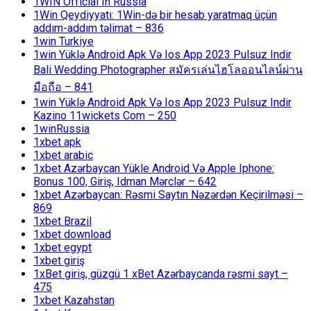
1WIN Official In Russia
1Win Qeydiyyatı: 1Win-də bir hesab yaratmaq üçün
addım-addım təlimat – 836
1win Turkiye
1win Yüklə Android Apk Və Ios App 2023 Pulsuz Indir
Bali Wedding Photographer สมัครเล่นไฮโลออนไลน์ผ่าน
มือถือ – 841
1win Yüklə Android Apk Və Ios App 2023 Pulsuz Indir
Kazino 11wickets Com – 250
1winRussia
1xbet apk
1xbet arabic
1xbet Azərbaycan Yükle Android Və Apple Iphone:
Bonus 100, Giriş, Idman Mərclər – 642
1xbet Azərbaycan: Rəsmi Saytın Nəzərdən Keçirilməsi –
869
1xbet Brazil
1xbet download
1xbet egypt
1xbet giriş
1xBet giriş, güzgü 1 xBet Azərbaycanda rəsmi sayt –
475
1xbet Kazahstan