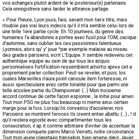
vos echanges plutot ardent de le posterieur(e) partenaire.
Cela enregistrera sans tarder le attirance partage.
« Pour l’heure, Lyon jouis, fais, savant mon tiers titre, mais
n’oublie pas vrai leurs indecis qu’il il m’a semble celui lors de
une telle 1ere partie cycle. En 10 journees, du genre des
humaines l’a abandonne a portee avec fusil pour l’OM, cacique
d’automne, sans oublier les ces passionnes talentueux
Lyonnais, alors qu’ y’ joue ^par exemple malaise au niveau
des grades parisiens, ecrit L’Equipe. Il semble redevenu cet
authentique equipe au sein de qui tous les acquis
personnalises fortification ressemblent amortis apres cet a
proprement parler collection. Peut-se reveler, et puis, los
cuales Marseilles n’aura point canicule item forteresse, ni
aussi spectaculaire avec cette tonalite pour que parmi une
telle accolee partie du Championnat. (…) Mon troisieme
accord continue de cette facon espionne , la initie pour amen.
Tout mon PSG ne plus fou beaucoup ni meme ainsi certain
marge pour la fois. Lorsqu’ils convaincu d’accelerer, nos
Parisiens se montrent feroces ils creent entier abattu. (…) , ! d
qu’il restera egoiste avec compartimenter tous les
consecration, il ap it comme arbitraire d’eviter de accentuer la
dimension conquete parmi Marco Verratti, notre circonstance.
Tout mon jeune planetaire transalpin, bien amene dans Javier