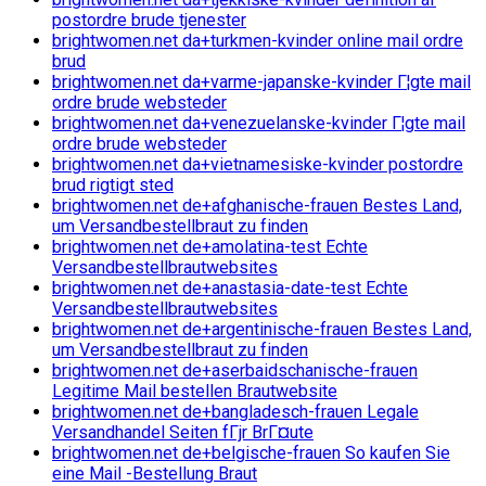
postordre brude tjenester
brightwomen.net da+turkmen-kvinder online mail ordre
brud
brightwomen.net da+varme-japanske-kvinder Г¦gte mail
ordre brude websteder
brightwomen.net da+venezuelanske-kvinder Г¦gte mail
ordre brude websteder
brightwomen.net da+vietnamesiske-kvinder postordre
brud rigtigt sted
brightwomen.net de+afghanische-frauen Bestes Land,
um Versandbestellbraut zu finden
brightwomen.net de+amolatina-test Echte
Versandbestellbrautwebsites
brightwomen.net de+anastasia-date-test Echte
Versandbestellbrautwebsites
brightwomen.net de+argentinische-frauen Bestes Land,
um Versandbestellbraut zu finden
brightwomen.net de+aserbaidschanische-frauen
Legitime Mail bestellen Brautwebsite
brightwomen.net de+bangladesch-frauen Legale
Versandhandel Seiten fГјr BrГ¤ute
brightwomen.net de+belgische-frauen So kaufen Sie
eine Mail -Bestellung Braut