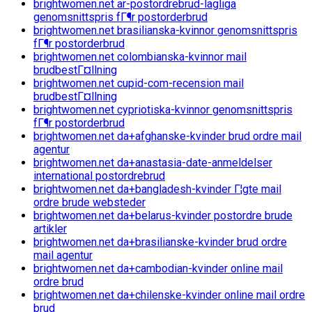
brightwomen.net ar-postordrebrud-lagliga
genomsnittspris fГ¶r postorderbrud
brightwomen.net brasilianska-kvinnor genomsnittspris
fГ¶r postorderbrud
brightwomen.net colombianska-kvinnor mail
brudbestГ¤llning
brightwomen.net cupid-com-recension mail
brudbestГ¤llning
brightwomen.net cypriotiska-kvinnor genomsnittspris
fГ¶r postorderbrud
brightwomen.net da+afghanske-kvinder brud ordre mail
agentur
brightwomen.net da+anastasia-date-anmeldelser
international postordrebrud
brightwomen.net da+bangladesh-kvinder Г¦gte mail
ordre brude websteder
brightwomen.net da+belarus-kvinder postordre brude
artikler
brightwomen.net da+brasilianske-kvinder brud ordre
mail agentur
brightwomen.net da+cambodian-kvinder online mail
ordre brud
brightwomen.net da+chilenske-kvinder online mail ordre
brud