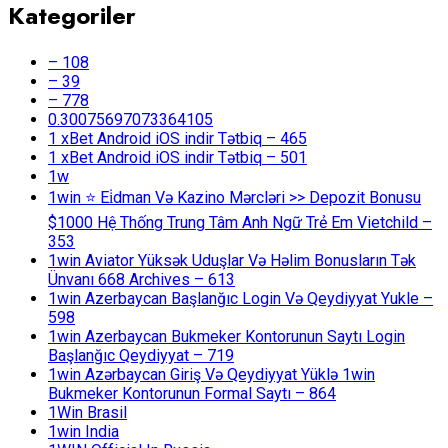
Kategoriler
– 108
– 39
– 778
0.30075697073364105
1 xBet Android iOS indir Tətbiq – 465
1 xBet Android iOS indir Tətbiq – 501
1w
1win ⭐ Ei̇dman Və Kazino Mərcləri >> Depozit Bonusu
$1000 Hệ Thống Trung Tâm Anh Ngữ Trẻ Em Vietchild –
353
1win Aviator Yüksək Uduşlar Və Həlim Bonusların Tək
Ünvanı 668 Archives – 613
1win Azerbaycan Başlanğıc Login Və Qeydiyyat Yukle –
598
1win Azerbaycan Bukmeker Kontorunun Saytı Login
Başlanğıc Qeydiyyat – 719
1win Azərbaycan Giriş Və Qeydiyyat Yüklə 1win
Bukmeker Kontorunun Formal Saytı – 864
1Win Brasil
1win India