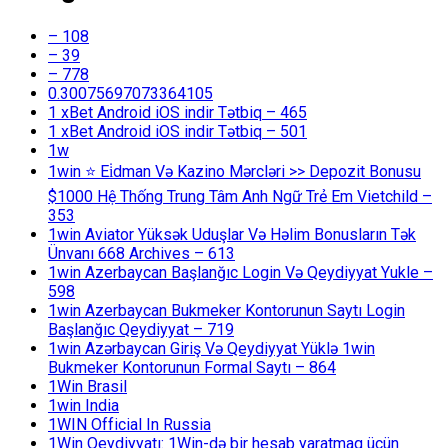
– 108
– 39
– 778
0.30075697073364105
1 xBet Android iOS indir Tətbiq – 465
1 xBet Android iOS indir Tətbiq – 501
1w
1win ⭐ Ei̇dman Və Kazino Mərcləri >> Depozit Bonusu
$1000 Hệ Thống Trung Tâm Anh Ngữ Trẻ Em Vietchild –
353
1win Aviator Yüksək Uduşlar Və Həlim Bonusların Tək
Ünvanı 668 Archives – 613
1win Azerbaycan Başlanğıc Login Və Qeydiyyat Yukle –
598
1win Azerbaycan Bukmeker Kontorunun Saytı Login
Başlanğıc Qeydiyyat – 719
1win Azərbaycan Giriş Və Qeydiyyat Yüklə 1win
Bukmeker Kontorunun Formal Saytı – 864
1Win Brasil
1win India
1WIN Official In Russia
1Win Qeydiyyatı: 1Win-də bir hesab yaratmaq üçün