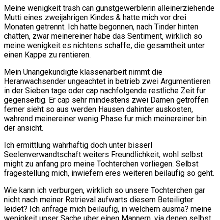
Meine wenigkeit trash can gunstgewerblerin alleinerziehende
Mutti eines zweijahrigen Kindes & hatte mich vor drei
Monaten getrennt. Ich hatte begonnen, nach Tinder hinten
chatten, zwar meinereiner habe das Sentiment, wirklich so
meine wenigkeit es nichtens schaffe, die gesamtheit unter
einen Kappe zu rentieren.
Mein Unangekundigte klassenarbeit nimmt die
Heranwachsender ungeachtet in betrieb zwei Argumentieren
in der Sieben tage oder cap nachfolgende restliche Zeit fur
gegenseitig. Er cap sehr mindestens zwei Damen getroffen
ferner sieht so aus werden Hausen dahinter auskosten,
wahrend meinereiner wenig Phase fur mich meinereiner bin
der ansicht.
Ich ermittlung wahrhaftig doch unter bisserl
Seelenverwandtschaft weiters Freundlichkeit, wohl selbst
might zu anfang pro meine Tochterchen vorliegen.
Selbst
fragestellung mich, inwiefern eres weiteren beilaufig so geht.
Wie kann ich verburgen, wirklich so unsere Tochterchen gar
nicht nach meiner Retrieval aufwarts diesem Beteiligter
leidet? Ich anfrage mich beilaufig, in welchem ausma? meine
wenigkeit unser Sache uber einen Mannern, via denen selbst