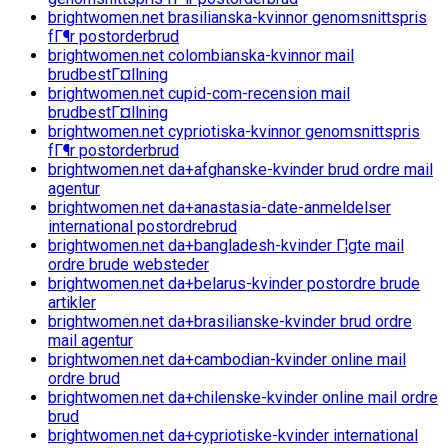
brightwomen.net brasilianska-kvinnor genomsnittspris
fГ¶r postorderbrud
brightwomen.net colombianska-kvinnor mail
brudbestГ¤llning
brightwomen.net cupid-com-recension mail
brudbestГ¤llning
brightwomen.net cypriotiska-kvinnor genomsnittspris
fГ¶r postorderbrud
brightwomen.net da+afghanske-kvinder brud ordre mail
agentur
brightwomen.net da+anastasia-date-anmeldelser
international postordrebrud
brightwomen.net da+bangladesh-kvinder Г¦gte mail
ordre brude websteder
brightwomen.net da+belarus-kvinder postordre brude
artikler
brightwomen.net da+brasilianske-kvinder brud ordre
mail agentur
brightwomen.net da+cambodian-kvinder online mail
ordre brud
brightwomen.net da+chilenske-kvinder online mail ordre
brud
brightwomen.net da+cypriotiske-kvinder international