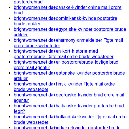
postordrebrud
brightwomen.net da+danske-kvinder online mail ordre
brud
brightwomen.net da+dominikansk-kvinde postordre
brude artikler
brightwomen.net da+egyptiske-kvinder postordre brude
artikler
brightwomen.net da+eharmony-anmeldelser Г¦gte mail
ordre brude websteder
brightwomen.net da+en-kort-historie-med-
postordrebrude Г¦gte mail ordre brude websteder
brightwomen.net da+er-postordrebrude-lovlige brud
ordre mail agentur
brightwomen.net da+estonske-kvinder postordre brude
artikler
brightwomen.net da+finsk-kvinder Г¦gte mail ordre
brude websteder
brightwomen.net da+georgiske-kvinder brud ordre mail
agentur
brightwomen.net da+haitianske-kvinder postordre brud
legit?
brightwomen.net da+hollandske-kvinder Г¦gte mail ordre
brude websteder
brightwomen.net da+indiske-kvinder postordre brude