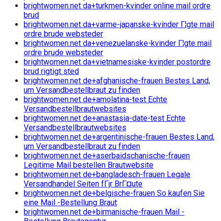
brightwomen.net da+turkmen-kvinder online mail ordre
brud
brightwomen.net da+varme-japanske-kvinder Г¦gte mail
ordre brude websteder
brightwomen.net da+venezuelanske-kvinder Г¦gte mail
ordre brude websteder
brightwomen.net da+vietnamesiske-kvinder postordre
brud rigtigt sted
brightwomen.net de+afghanische-frauen Bestes Land,
um Versandbestellbraut zu finden
brightwomen.net de+amolatina-test Echte
Versandbestellbrautwebsites
brightwomen.net de+anastasia-date-test Echte
Versandbestellbrautwebsites
brightwomen.net de+argentinische-frauen Bestes Land,
um Versandbestellbraut zu finden
brightwomen.net de+aserbaidschanische-frauen
Legitime Mail bestellen Brautwebsite
brightwomen.net de+bangladesch-frauen Legale
Versandhandel Seiten fГјr BrГ¤ute
brightwomen.net de+belgische-frauen So kaufen Sie
eine Mail -Bestellung Braut
brightwomen.net de+birmanische-frauen Mail -