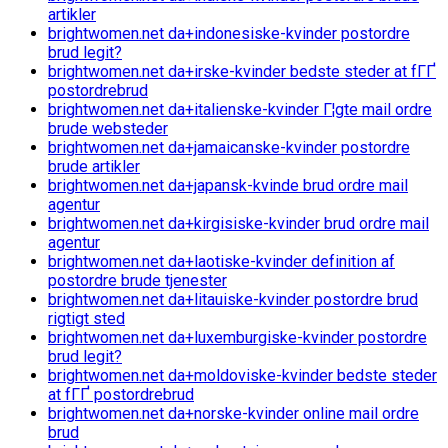
artikler
brightwomen.net da+indonesiske-kvinder postordre
brud legit?
brightwomen.net da+irske-kvinder bedste steder at fГҐ
postordrebrud
brightwomen.net da+italienske-kvinder Г¦gte mail ordre
brude websteder
brightwomen.net da+jamaicanske-kvinder postordre
brude artikler
brightwomen.net da+japansk-kvinde brud ordre mail
agentur
brightwomen.net da+kirgisiske-kvinder brud ordre mail
agentur
brightwomen.net da+laotiske-kvinder definition af
postordre brude tjenester
brightwomen.net da+litauiske-kvinder postordre brud
rigtigt sted
brightwomen.net da+luxemburgiske-kvinder postordre
brud legit?
brightwomen.net da+moldoviske-kvinder bedste steder
at fГҐ postordrebrud
brightwomen.net da+norske-kvinder online mail ordre
brud