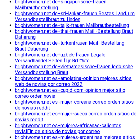
brightwomen.net de+singapurische-frauen
Mailbrautbestellung
brightwomen.net de+sri-lankan-frauen Bestes Land, um
Versandbestellbraut zu finden
brightwomen.net de+tajik-frauen Mailbrautbestellung
brightwomen.net de+thai-frauen Mail -Bestellung Braut
Datierung
brightwomen.net de+turkenfrauen Mail -Bestellung
Braut Datierung
brightwomen.net de+uzbek-frauen Legale
Versandhandel Seiten fГјr BrГ¤ute
brightwomen.net de+vietnamesische-frauen lesbische
Versandbestellung Braut
brightwomen.net es+amolatina-opinion mejores sitios
web de novias por correo 2022
brightwomen.net es+cupid-com-opinion mejor sitio
correo orden novia
brightwomen.net es+mujer-coreana correo orden sitios
de novias reddit
brightwomen.net es+mujer-sueca correo orden sitios de
novias reddit
brightwomen.net es+mujeres-africanas-calientes
revisiГіn de sitios de novias por correo
brightwomen.net es+mujeres-argentinas mejores sitios