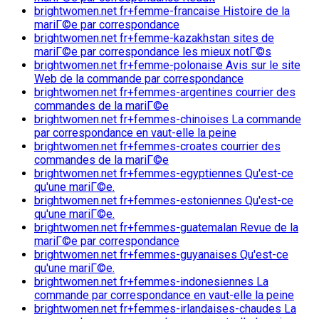
brightwomen.net fr+femme-francaise Histoire de la
mariГ©e par correspondance
brightwomen.net fr+femme-kazakhstan sites de
mariГ©e par correspondance les mieux notГ©s
brightwomen.net fr+femme-polonaise Avis sur le site
Web de la commande par correspondance
brightwomen.net fr+femmes-argentines courrier des
commandes de la mariГ©e
brightwomen.net fr+femmes-chinoises La commande
par correspondance en vaut-elle la peine
brightwomen.net fr+femmes-croates courrier des
commandes de la mariГ©e
brightwomen.net fr+femmes-egyptiennes Qu'est-ce
qu'une mariГ©e.
brightwomen.net fr+femmes-estoniennes Qu'est-ce
qu'une mariГ©e.
brightwomen.net fr+femmes-guatemalan Revue de la
mariГ©e par correspondance
brightwomen.net fr+femmes-guyanaises Qu'est-ce
qu'une mariГ©e.
brightwomen.net fr+femmes-indonesiennes La
commande par correspondance en vaut-elle la peine
brightwomen.net fr+femmes-irlandaises-chaudes La