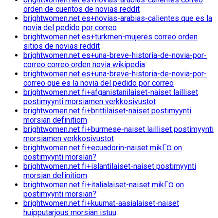
orden de cuentos de novias reddit
brightwomen.net es+novias-arabias-calientes que es la
novia del pedido por correo
brightwomen.net es+turkmen-mujeres correo orden
sitios de novias reddit
brightwomen.net es+una-breve-historia-de-novia-por-
correo correo orden novia wikipedia
brightwomen.net es+una-breve-historia-de-novia-por-
correo que es la novia del pedido por correo
brightwomen.net fi+afganistanilaiset-naiset lailliset
postimyynti morsiamen verkkosivustot
brightwomen.net fi+brittilaiset-naiset postimyynti
morsian definitiom
brightwomen.net fi+burmese-naiset lailliset postimyynti
morsiamen verkkosivustot
brightwomen.net fi+ecuadorin-naiset mikГ¤ on
postimyynti morsian?
brightwomen.net fi+islantilaiset-naiset postimyynti
morsian definitiom
brightwomen.net fi+italialaiset-naiset mikГ¤ on
postimyynti morsian?
brightwomen.net fi+kuumat-aasialaiset-naiset
huipputarjous morsian istuu