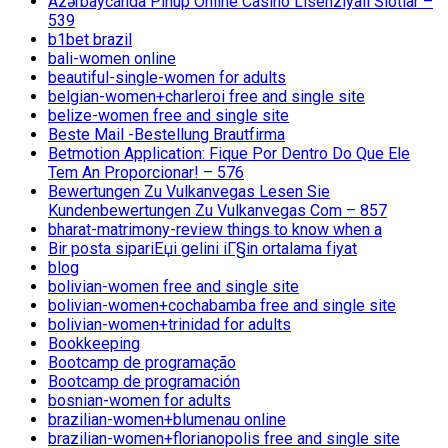
Azərbaycanda Pinup Online Casino Lisenziyalı Slotlar –
539
b1bet brazil
bali-women online
beautiful-single-women for adults
belgian-women+charleroi free and single site
belize-women free and single site
Beste Mail -Bestellung Brautfirma
Betmotion Application: Fique Por Dentro Do Que Ele
Tem An Proporcionar! – 576
Bewertungen Zu Vulkanvegas Lesen Sie
Kundenbewertungen Zu Vulkanvegas Com – 857
bharat-matrimony-review things to know when a
Bir posta sipariЕџi gelini iГ§in ortalama fiyat
blog
bolivian-women free and single site
bolivian-women+cochabamba free and single site
bolivian-women+trinidad for adults
Bookkeeping
Bootcamp de programação
Bootcamp de programación
bosnian-women for adults
brazilian-women+blumenau online
brazilian-women+florianopolis free and single site