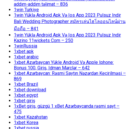
addım-addım təlimat – 836
1win Turkiye
1win Yüklə Android Apk Və Ios App 2023 Pulsuz Indir
Bali Wedding Photographer สมัครเล่นไฮโลออนไลน์ผ่าน
มือถือ – 841
1win Yüklə Android Apk Və Ios App 2023 Pulsuz Indir
Kazino 11wickets Com – 250
1winRussia
1xbet apk
1xbet arabic
1xbet Azərbaycan Yükle Android Və Apple Iphone:
Bonus 100, Giriş, Idman Mərclər – 642
1xbet Azərbaycan: Rəsmi Saytın Nəzərdən Keçirilməsi –
869
1xbet Brazil
1xbet download
1xbet egypt
1xbet giriş
1xBet giriş, güzgü 1 xBet Azərbaycanda rəsmi sayt –
475
1xbet Kazahstan
1xbet Korea
1xbet russia