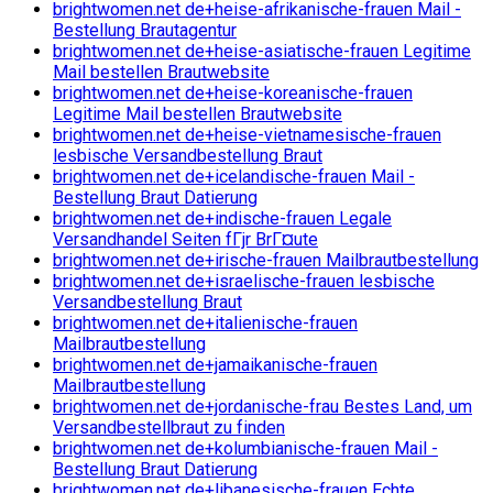
brightwomen.net de+heise-afrikanische-frauen Mail -
Bestellung Brautagentur
brightwomen.net de+heise-asiatische-frauen Legitime
Mail bestellen Brautwebsite
brightwomen.net de+heise-koreanische-frauen
Legitime Mail bestellen Brautwebsite
brightwomen.net de+heise-vietnamesische-frauen
lesbische Versandbestellung Braut
brightwomen.net de+icelandische-frauen Mail -
Bestellung Braut Datierung
brightwomen.net de+indische-frauen Legale
Versandhandel Seiten fГјr BrГ¤ute
brightwomen.net de+irische-frauen Mailbrautbestellung
brightwomen.net de+israelische-frauen lesbische
Versandbestellung Braut
brightwomen.net de+italienische-frauen
Mailbrautbestellung
brightwomen.net de+jamaikanische-frauen
Mailbrautbestellung
brightwomen.net de+jordanische-frau Bestes Land, um
Versandbestellbraut zu finden
brightwomen.net de+kolumbianische-frauen Mail -
Bestellung Braut Datierung
brightwomen.net de+libanesische-frauen Echte