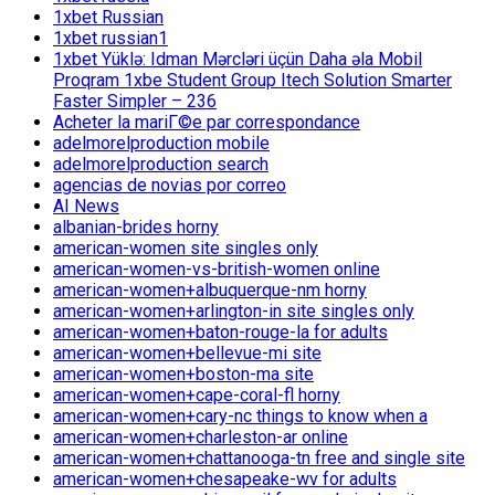
1xbet Russian
1xbet russian1
1xbet Yüklə: Idman Mərcləri üçün Daha əla Mobil
Proqram 1xbe Student Group Itech Solution Smarter
Faster Simpler – 236
Acheter la mariГ©e par correspondance
adelmorelproduction mobile
adelmorelproduction search
agencias de novias por correo
AI News
albanian-brides horny
american-women site singles only
american-women-vs-british-women online
american-women+albuquerque-nm horny
american-women+arlington-in site singles only
american-women+baton-rouge-la for adults
american-women+bellevue-mi site
american-women+boston-ma site
american-women+cape-coral-fl horny
american-women+cary-nc things to know when a
american-women+charleston-ar online
american-women+chattanooga-tn free and single site
american-women+chesapeake-wv for adults