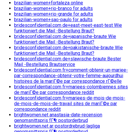
brazilian-women+fortaleza online
brazilian-women+rio-branco for adults
brazilian-women+rio-grande for adults
brazilian-women+sao-paulo for adults
bridesconfidential.com de+east-meet-east-test Wie
funktioniert die Mail -Bestellung Braut?
bridesconfidential.com de+japanische-braute Wie
funktioniert die Mail -Bestellung Braut?
bridesconfidential.com de+pakistanische-braute Wie
funktioniert die Mail -Bestellung Braut?
bridesconfidential.com de+slawische-braute Bester
Mail -Bestellung Brautservice
bridesconfidential.com fr+comment-obtenir-un-mariee-
par-correspondance-obtenir-votre-femme-aujourdhui
histoires de la mariГ©e par correspondance rГ©elle
bridesconfidential.com fr+mariees-colombiennes sites
de mariГ©e par correspondance reddit
bridesconfidential.com fr+mariees-de-mois-de-mois-
de-mois-de-mois-de-travail sites de mariГ©e par
correspondance reddit
brightwomen.net anastasia-date-recension
genomsnittspris fГ¶r postorderbrud
brightwomen.net ar-postordrebrud-lagliga
genomsnittspris fГ¶r postorderbrud