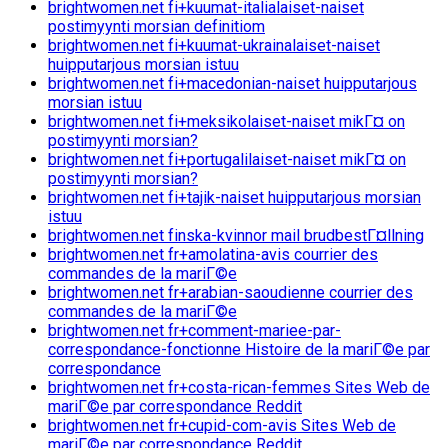
brightwomen.net fi+kuumat-italialaiset-naiset
postimyynti morsian definitiom
brightwomen.net fi+kuumat-ukrainalaiset-naiset
huipputarjous morsian istuu
brightwomen.net fi+macedonian-naiset huipputarjous
morsian istuu
brightwomen.net fi+meksikolaiset-naiset mikГ¤ on
postimyynti morsian?
brightwomen.net fi+portugalilaiset-naiset mikГ¤ on
postimyynti morsian?
brightwomen.net fi+tajik-naiset huipputarjous morsian
istuu
brightwomen.net finska-kvinnor mail brudbestГ¤llning
brightwomen.net fr+amolatina-avis courrier des
commandes de la mariГ©e
brightwomen.net fr+arabian-saoudienne courrier des
commandes de la mariГ©e
brightwomen.net fr+comment-mariee-par-
correspondance-fonctionne Histoire de la mariГ©e par
correspondance
brightwomen.net fr+costa-rican-femmes Sites Web de
mariГ©e par correspondance Reddit
brightwomen.net fr+cupid-com-avis Sites Web de
mariГ©e par correspondance Reddit