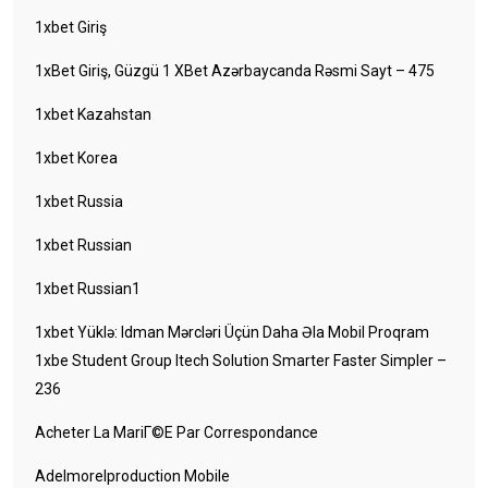
1xbet Giriş
1xBet Giriş, Güzgü 1 XBet Azərbaycanda Rəsmi Sayt – 475
1xbet Kazahstan
1xbet Korea
1xbet Russia
1xbet Russian
1xbet Russian1
1xbet Yüklə: Idman Mərcləri Üçün Daha Əla Mobil Proqram
1xbe Student Group Itech Solution Smarter Faster Simpler –
236
Acheter La MariГ©e Par Correspondance
Adelmorelproduction Mobile