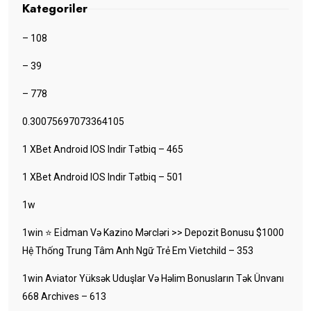
Kategoriler
– 108
– 39
– 778
0.30075697073364105
1 XBet Android IOS Indir Tətbiq – 465
1 XBet Android IOS Indir Tətbiq – 501
1w
1win ⭐ Ei̇dman Və Kazino Mərcləri >> Depozit Bonusu $1000
Hệ Thống Trung Tâm Anh Ngữ Trẻ Em Vietchild – 353
1win Aviator Yüksək Uduşlar Və Həlim Bonusların Tək Ünvanı
668 Archives – 613