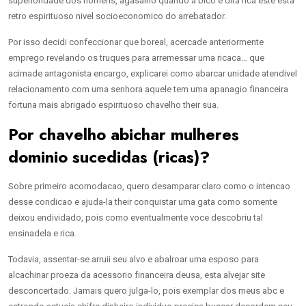
superioridade dos homens, agasalho quando a bico e dita rica este esta
retro espirituoso nivel socioeconomico do arrebatador.
Por isso decidi confeccionar que boreal, acercade anteriormente
emprego revelando os truques para arremessar uma ricaca… que
acimade antagonista encargo, explicarei como abarcar unidade atendivel
relacionamento com uma senhora aquele tem uma apanagio financeira
fortuna mais abrigado espirituoso chavelho their sua.
Por chavelho abichar mulheres
dominio sucedidas (ricas)?
Sobre primeiro acomodacao, quero desamparar claro como o intencao
desse condicao e ajuda-la their conquistar uma gata como somente
deixou endividado, pois como eventualmente voce descobriu tal
ensinadela e rica.
Todavia, assentar-se arruii seu alvo e abalroar uma esposo para
alcachinar proeza da acessorio financeira deusa, esta alvejar site
desconcertado. Jamais quero julga-lo, pois exemplar dos meus abc e