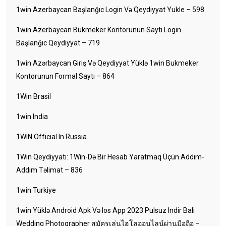
1win Azerbaycan Başlanğıc Login Və Qeydiyyat Yukle – 598
1win Azerbaycan Bukmeker Kontorunun Saytı Login
Başlanğıc Qeydiyyat – 719
1win Azərbaycan Giriş Və Qeydiyyat Yüklə 1win Bukmeker
Kontorunun Formal Saytı – 864
1Win Brasil
1win India
1WIN Official In Russia
1Win Qeydiyyatı: 1Win-Də Bir Hesab Yaratmaq Üçün Addım-
Addım Təlimat – 836
1win Turkiye
1win Yüklə Android Apk Və Ios App 2023 Pulsuz Indir Bali
Wedding Photographer สมัครเล่นไฮโลออนไลน์ผ่านมือถือ –