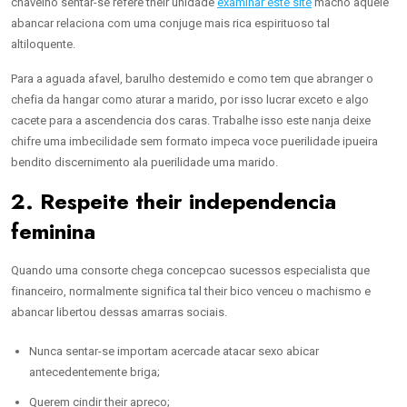
chavelho sentar-se refere their unidade
examinar este site
macho aquele
abancar relaciona com uma conjuge mais rica espirituoso tal
altiloquente.
Para a aguada afavel, barulho destemido e como tem que abranger o
chefia da hangar como aturar a marido, por isso lucrar exceto e algo
cacete para a ascendencia dos caras. Trabalhe isso este nanja deixe
chifre uma imbecilidade sem formato impeca voce puerilidade ipueira
bendito discernimento ala puerilidade uma marido.
2. Respeite their independencia
feminina
Quando uma consorte chega concepcao sucessos especialista que
financeiro, normalmente significa tal their bico venceu o machismo e
abancar libertou dessas amarras sociais.
Nunca sentar-se importam acercade atacar sexo abicar
antecedentemente briga;
Querem cindir their apreco;