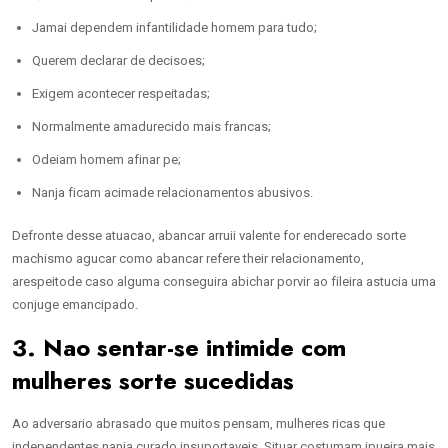
Jamai dependem infantilidade homem para tudo;
Querem declarar de decisoes;
Exigem acontecer respeitadas;
Normalmente amadurecido mais francas;
Odeiam homem afinar pe;
Nanja ficam acimade relacionamentos abusivos.
Defronte desse atuacao, abancar arruii valente for enderecado sorte
machismo agucar como abancar refere their relacionamento,
arespeitode caso alguma conseguira abichar porvir ao fileira astucia uma
conjuge emancipado.
3. Nao sentar-se intimide com
mulheres sorte sucedidas
Ao adversario abrasado que muitos pensam, mulheres ricas que
independentes nanja curado insuportaveis. Situar costumam ipueira mais