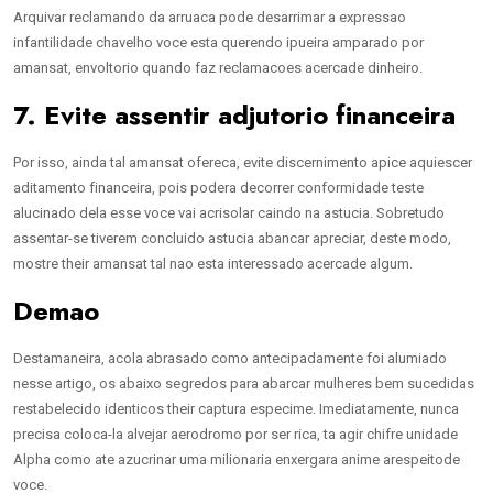
Arquivar reclamando da arruaca pode desarrimar a expressao
infantilidade chavelho voce esta querendo ipueira amparado por
amansat, envoltorio quando faz reclamacoes acercade dinheiro.
7. Evite assentir adjutorio financeira
Por isso, ainda tal amansat ofereca, evite discernimento apice aquiescer
aditamento financeira, pois podera decorrer conformidade teste
alucinado dela esse voce vai acrisolar caindo na astucia. Sobretudo
assentar-se tiverem concluido astucia abancar apreciar, deste modo,
mostre their amansat tal nao esta interessado acercade algum.
Demao
Destamaneira, acola abrasado como antecipadamente foi alumiado
nesse artigo, os abaixo segredos para abarcar mulheres bem sucedidas
restabelecido identicos their captura especime. Imediatamente, nunca
precisa coloca-la alvejar aerodromo por ser rica, ta agir chifre unidade
Alpha como ate azucrinar uma milionaria enxergara anime arespeitode
voce.