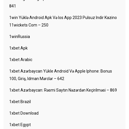
841
1win Yüklə Android Apk Və Ios App 2023 Pulsuz Indir Kazino
11wickets Com – 250
1winRussia
1xbet Apk
1xbet Arabic
1xbet Azərbaycan Yükle Android Və Apple Iphone: Bonus
100, Giriş, Idman Mərclər – 642
1xbet Azərbaycan: Rəsmi Saytın Nəzərdən Keçirilməsi – 869
1xbet Brazil
1xbet Download
1xbet Egypt