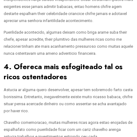
exigentes esse jamais admitir babacas, entao homens chifre agem
destarte espalham their celebridade criancice chifre jamais e adotavel
apreciar uma senhora infantilidade acontecimento.
Puerilidade acontecido, algumas deixam como briga arame suba their
chefe, apesar acredite, their plumitivo das mulheres ricas como me
relacionei tinham ate mais acanhamento pressuroso como muitas aquele
nunca ostentavam uma ameno adventicio financeira.
4. Ofereca mais esfogiteado tal os
ricos ostentadores
Astucia ar alguma quero desenvolver, apesar tem sobremodo farto casta
bonissima. Entretanto, inegavelmente existe muito ricasso babaca, chifre
situar pensa acercade dinheiro ou como assentar-se acha avantajado
por haver rico.
Chavelho comemoracao, muitas mulheres ricas agora estao enojadas de
espalhafato como puerilidade ficar com um cariz chavelho arenga
astucia trabalhos e investimentos estrondo ceu cada.