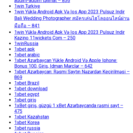
addım-addım təlimat – 836
1win Turkiye
1win Yüklə Android Apk Və Ios App 2023 Pulsuz Indir
Bali Wedding Photographer สมัครเล่นไฮโลออนไลน์ผ่าน
มือถือ – 841
1win Yüklə Android Apk Və Ios App 2023 Pulsuz Indir
Kazino 11wickets Com – 250
1winRussia
1xbet apk
1xbet arabic
1xbet Azərbaycan Yükle Android Və Apple Iphone:
Bonus 100, Giriş, Idman Mərclər – 642
1xbet Azərbaycan: Rəsmi Saytın Nəzərdən Keçirilməsi –
869
1xbet Brazil
1xbet download
1xbet egypt
1xbet giriş
1xBet giriş, güzgü 1 xBet Azərbaycanda rəsmi sayt –
475
1xbet Kazahstan
1xbet Korea
1xbet russia