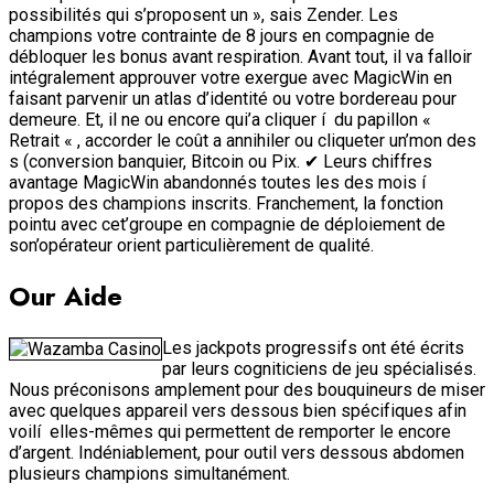
possibilités qui s’proposent un », sais Zender. Les
champions votre contrainte de 8 jours en compagnie de
débloquer les bonus avant respiration. Avant tout, il va falloir
intégralement approuver votre exergue avec MagicWin en
faisant parvenir un atlas d’identité ou votre bordereau pour
demeure. Et, il ne ou encore qui’a cliquer í du papillon «
Retrait « , accorder le coût a annihiler ou cliqueter un’mon des
s (conversion banquier, Bitcoin ou Pix. ✔ Leurs chiffres
avantage MagicWin abandonnés toutes les des mois í
propos des champions inscrits. Franchement, la fonction
pointu avec cet’groupe en compagnie de déploiement de
son’opérateur orient particulièrement de qualité.
Our Aide
Les jackpots progressifs ont été écrits
par leurs cogniticiens de jeu spécialisés.
Nous préconisons amplement pour des bouquineurs de miser
avec quelques appareil vers dessous bien spécifiques afin
voilí elles-mêmes qui permettent de remporter le encore
d’argent. Indéniablement, pour outil vers dessous abdomen
plusieurs champions simultanément.