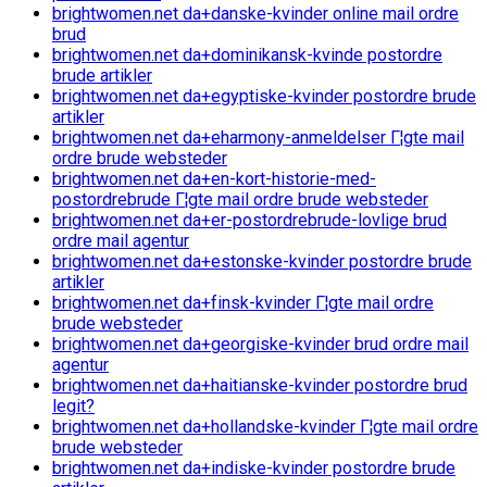
brightwomen.net da+danske-kvinder online mail ordre
brud
brightwomen.net da+dominikansk-kvinde postordre
brude artikler
brightwomen.net da+egyptiske-kvinder postordre brude
artikler
brightwomen.net da+eharmony-anmeldelser Г¦gte mail
ordre brude websteder
brightwomen.net da+en-kort-historie-med-
postordrebrude Г¦gte mail ordre brude websteder
brightwomen.net da+er-postordrebrude-lovlige brud
ordre mail agentur
brightwomen.net da+estonske-kvinder postordre brude
artikler
brightwomen.net da+finsk-kvinder Г¦gte mail ordre
brude websteder
brightwomen.net da+georgiske-kvinder brud ordre mail
agentur
brightwomen.net da+haitianske-kvinder postordre brud
legit?
brightwomen.net da+hollandske-kvinder Г¦gte mail ordre
brude websteder
brightwomen.net da+indiske-kvinder postordre brude