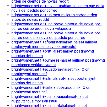
orden de cuentos de novias reddit
brightwomen.net es+novias-arabias-calientes que es la
novia del pedido por correo
brightwomen.net es+turkmen-mujeres correo orden
sitios de novias reddit
brightwomen.net es+una-breve-historia-de-novia-por-
correo correo orden novia wikipedia
brightwomen.net es+una-breve-historia-de-novia-por-
correo que es la novia del pedido por correo
brightwomen.net fi+afganistanilaiset-naiset lailliset
postimyynti morsiamen verkkosivustot
brightwomen.net fi+brittilaiset-naiset postimyynti
morsian definitiom
brightwomen.net fi+burmese-naiset lailliset postimyynti
morsiamen verkkosivustot
brightwomen.net fi+ecuadorin-naiset mikГ¤ on
postimyynti morsian?
brightwomen.net fi+islantilaiset-naiset postimyynti
morsian definitiom
brightwomen.net fi+italialaiset-naiset mikГ¤ on
postimyynti morsian?
brightwomen.net fi+kuumat-aasialaiset-naiset
huipputarjous morsian istuu
brightwomen.net fi+kuumat-italialaiset-naiset