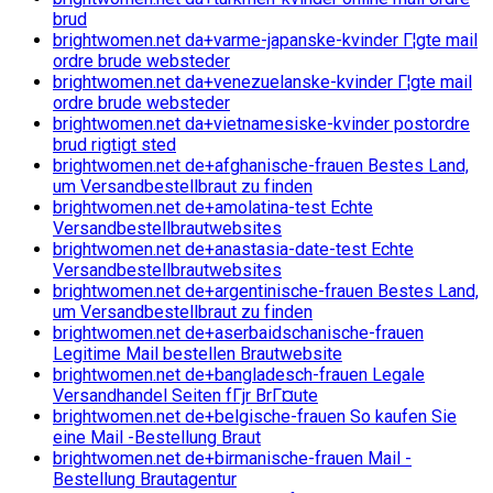
brud
brightwomen.net da+varme-japanske-kvinder Г¦gte mail
ordre brude websteder
brightwomen.net da+venezuelanske-kvinder Г¦gte mail
ordre brude websteder
brightwomen.net da+vietnamesiske-kvinder postordre
brud rigtigt sted
brightwomen.net de+afghanische-frauen Bestes Land,
um Versandbestellbraut zu finden
brightwomen.net de+amolatina-test Echte
Versandbestellbrautwebsites
brightwomen.net de+anastasia-date-test Echte
Versandbestellbrautwebsites
brightwomen.net de+argentinische-frauen Bestes Land,
um Versandbestellbraut zu finden
brightwomen.net de+aserbaidschanische-frauen
Legitime Mail bestellen Brautwebsite
brightwomen.net de+bangladesch-frauen Legale
Versandhandel Seiten fГјr BrГ¤ute
brightwomen.net de+belgische-frauen So kaufen Sie
eine Mail -Bestellung Braut
brightwomen.net de+birmanische-frauen Mail -
Bestellung Brautagentur