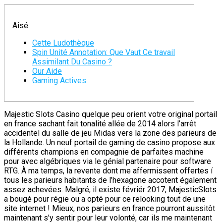
Aisé
Cette Ludothèque
Spin Unité Annotation: Que Vaut Ce travail
Assimilant Du Casino ?
Our Aide
Gaming Actives
Majestic Slots Casino quelque peu orient votre original portail
en france sachant fait tonalité allée de 2014 alors l’arrêt
accidentel du salle de jeu Midas vers la zone des parieurs de
la Hollande. Un neuf portail de gaming de casino propose aux
différents champions en compagnie de parfaites machine
pour avec algébriques via le génial partenaire pour software
RTG.
À ma temps, la revente dont me affermissent offertes í
tous les parieurs habitants de l’hexagone accotent également
assez achevées. Malgré, il existe févriér 2017, MajesticSlots
a bougé pour régie ou a opté pour ce relooking tout de une
site internet ! Mieux, nos parieurs en france pourront aussitôt
maintenant s’y sentir pour leur volonté, car ils me maintenant