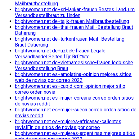
Mailbrautbestellung
brightwomen.net de+sri-lankan-frauen Bestes Land, um
Versandbestellbraut zu finden
brightwomen.net de+tajik-frauen Mailbrautbestellung
brightwomen.net de+thai-frauen Mail -Bestellung Braut
Datierung
brightwomen.net de+turkenfrauen Mail -Bestellung
Braut Datierung
brightwomen.net de+uzbek-frauen Legale
Versandhandel Seiten fГјr BrГ¤ute
brightwomen.net de+vietnamesische-frauen lesbische
Versandbestellung Braut
brightwomen.net es+amolatina-opinion mejores sitios
web de novias por correo 2022
brightwomen.net es+cupid-com-opinion mejor sitio
correo orden novia
brightwomen.net es+mujer-coreana correo orden sitios
de novias reddit
brightwomen.net es+mujer-sueca correo orden sitios de
novias reddit
brightwomen.net es+mujeres-africanas-calientes
revisiГіn de sitios de novias por correo
brightwomen.net es+mujeres-argentinas mejores sitios