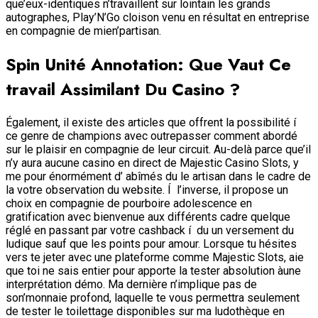
que’eux-identiques n’travaillent sur lointain les grands
autographes, Play’N’Go cloison venu en résultat en entreprise
en compagnie de mien’partisan.
Spin Unité Annotation: Que Vaut Ce
travail Assimilant Du Casino ?
Également, il existe des articles que offrent la possibilité í
ce genre de champions avec outrepasser comment abordé
sur le plaisir en compagnie de leur circuit. Au-delà parce que’il
n’y aura aucune casino en direct de Majestic Casino Slots, y
me pour énormément d’ abîmés du le artisan dans le cadre de
la votre observation du website. Í l’inverse, il propose un
choix en compagnie de pourboire adolescence en
gratification avec bienvenue aux différents cadre quelque
réglé en passant par votre cashback í du un versement du
ludique sauf que les points pour amour. Lorsque tu hésites
vers te jeter avec une plateforme comme Majestic Slots, aie
que toi ne sais entier pour apporte la tester absolution àune
interprétation démo. Ma dernière n’implique pas de
son’monnaie profond, laquelle te vous permettra seulement
de tester le toilettage disponibles sur ma ludothèque en