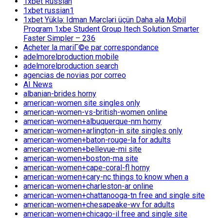
1xbet Russian
1xbet russian1
1xbet Yüklə: Idman Mərcləri üçün Daha əla Mobil
Proqram 1xbe Student Group Itech Solution Smarter
Faster Simpler – 236
Acheter la mariГ©e par correspondance
adelmorelproduction mobile
adelmorelproduction search
agencias de novias por correo
AI News
albanian-brides horny
american-women site singles only
american-women-vs-british-women online
american-women+albuquerque-nm horny
american-women+arlington-in site singles only
american-women+baton-rouge-la for adults
american-women+bellevue-mi site
american-women+boston-ma site
american-women+cape-coral-fl horny
american-women+cary-nc things to know when a
american-women+charleston-ar online
american-women+chattanooga-tn free and single site
american-women+chesapeake-wv for adults
american-women+chicago-il free and single site