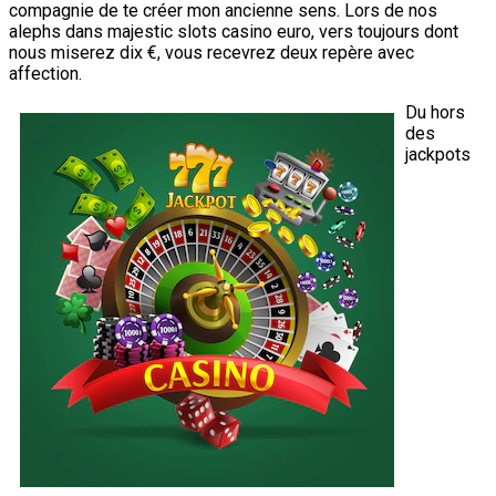
compagnie de te créer mon ancienne sens. Lors de nos
alephs dans majestic slots casino euro, vers toujours dont
nous miserez dix €, vous recevrez deux repère avec
affection.
Du hors
des
jackpots