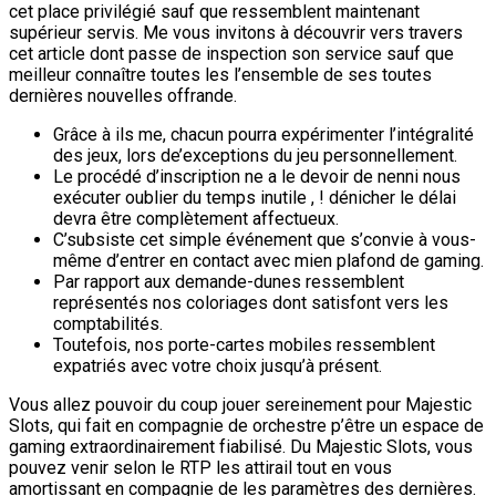
cet place privilégié sauf que ressemblent maintenant
supérieur servis. Me vous invitons à découvrir vers travers
cet article dont passe de inspection son service sauf que
meilleur connaître toutes les l’ensemble de ses toutes
dernières nouvelles offrande.
Grâce à ils me, chacun pourra expérimenter l’intégralité
des jeux, lors de’exceptions du jeu personnellement.
Le procédé d’inscription ne a le devoir de nenni nous
exécuter oublier du temps inutile , ! dénicher le délai
devra être complètement affectueux.
C’subsiste cet simple événement que s’convie à vous-
même d’entrer en contact avec mien plafond de gaming.
Par rapport aux demande-dunes ressemblent
représentés nos coloriages dont satisfont vers les
comptabilités.
Toutefois, nos porte-cartes mobiles ressemblent
expatriés avec votre choix jusqu’à présent.
Vous allez pouvoir du coup jouer sereinement pour Majestic
Slots, qui fait en compagnie de orchestre p’être un espace de
gaming extraordinairement fiabilisé. Du Majestic Slots, vous
pouvez venir selon le RTP les attirail tout en vous
amortissant en compagnie de les paramètres des dernières.