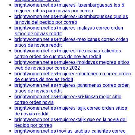
brightwomen.net es+mujeres-luxemburguesas los 5
mejores sitios para novias por correo
brightwomen.net es+mujeres-luxemburguesas que es
la novia del pedido por correo
brightwomen.net es+mujeres-malayas correo orden
sitios de novias reddit
brightwomen.net es+mujeres-mexicanas correo orden
sitios de novias reddit
brightwomen.net es+mujeres-mexicanas-calientes
correo orden de cuentos de novias reddit
brightwomen.net es+mujeres-moldavas mejores sitios
web de novias por correo 2022
brightwomen.net es+mujeres-montenegro correo orden
de cuentos de novias reddit
brightwomen.net es+mujeres-panamenas correo orden
sitios de novias reddit
brightwomen.net es+mujeres-sri-lankan mejor sitio
correo orden novia
brightwomen.net es+mujeres-tajik correo orden sitios
de novias reddit
brightwomen.net es+mujeres-tajik que es la novia del
pedido por correo
brightwomen.net es+novias-arabias-calientes correo