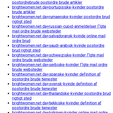
postordrebrude postordre brude artikler
brightwomen.net da+portugisiske-kvinder postordre
brude artikler
brightwomen.net da+rumaenske-kvinder postordre brud
rigtigt sted
brightwomen.net da+russian-cupid-anmeldelser Г¦gte
mail ordre brude websteder
brightwomen.net da+salvadoransk-kvinde online mail
ordre brud
brightwomen.net da+saudi-arabisk-kvinde postordre
brud rigtigt sted
brightwomen.net da+schweiziske-kvinder Г¦gte mail
ordre brude websteder
brightwomen.net da+serbiske-kvinder Г¦gte mail ordre
brude websteder
brightwomen.net da+spanske-kvinder definition af
postordre brude tjenester
brightwomen.net da+svensk-kvinde definition af
postordre brude tjenester
brightwomen.net da+thailandske-kvinder postordre brud
rigtigt sted
brightwomen.net da+tjekkiske-kvinder definition af
postordre brude tjenester
brightwomen.net da+turkmen-kvinder online mail ordre