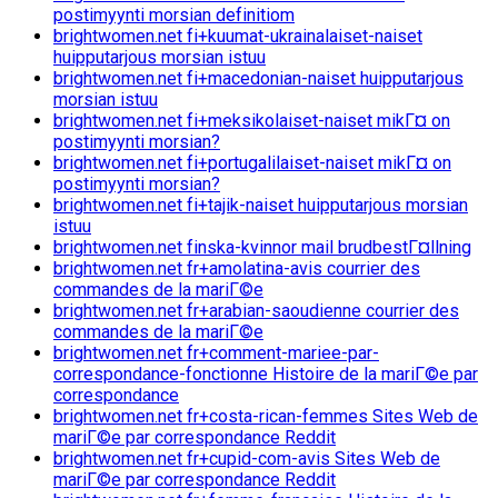
postimyynti morsian definitiom
brightwomen.net fi+kuumat-ukrainalaiset-naiset
huipputarjous morsian istuu
brightwomen.net fi+macedonian-naiset huipputarjous
morsian istuu
brightwomen.net fi+meksikolaiset-naiset mikГ¤ on
postimyynti morsian?
brightwomen.net fi+portugalilaiset-naiset mikГ¤ on
postimyynti morsian?
brightwomen.net fi+tajik-naiset huipputarjous morsian
istuu
brightwomen.net finska-kvinnor mail brudbestГ¤llning
brightwomen.net fr+amolatina-avis courrier des
commandes de la mariГ©e
brightwomen.net fr+arabian-saoudienne courrier des
commandes de la mariГ©e
brightwomen.net fr+comment-mariee-par-
correspondance-fonctionne Histoire de la mariГ©e par
correspondance
brightwomen.net fr+costa-rican-femmes Sites Web de
mariГ©e par correspondance Reddit
brightwomen.net fr+cupid-com-avis Sites Web de
mariГ©e par correspondance Reddit