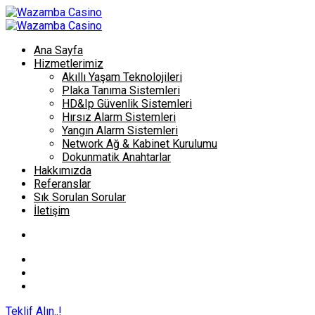
Ana Sayfa
Hizmetlerimiz
Akıllı Yaşam Teknolojileri
Plaka Tanıma Sistemleri
HD&Ip Güvenlik Sistemleri
Hırsız Alarm Sistemleri
Yangın Alarm Sistemleri
Network Ağ & Kabinet Kurulumu
Dokunmatik Anahtarlar
Hakkımızda
Referanslar
Sık Sorulan Sorular
İletişim
Teklif Alın..!