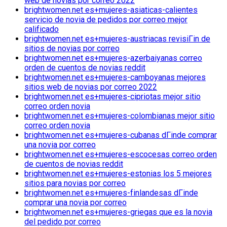
web de novias por correo 2022
brightwomen.net es+mujeres-asiaticas-calientes
servicio de novia de pedidos por correo mejor
calificado
brightwomen.net es+mujeres-austriacas revisiГіn de
sitios de novias por correo
brightwomen.net es+mujeres-azerbaiyanas correo
orden de cuentos de novias reddit
brightwomen.net es+mujeres-camboyanas mejores
sitios web de novias por correo 2022
brightwomen.net es+mujeres-cipriotas mejor sitio
correo orden novia
brightwomen.net es+mujeres-colombianas mejor sitio
correo orden novia
brightwomen.net es+mujeres-cubanas dГіnde comprar
una novia por correo
brightwomen.net es+mujeres-escocesas correo orden
de cuentos de novias reddit
brightwomen.net es+mujeres-estonias los 5 mejores
sitios para novias por correo
brightwomen.net es+mujeres-finlandesas dГіnde
comprar una novia por correo
brightwomen.net es+mujeres-griegas que es la novia
del pedido por correo