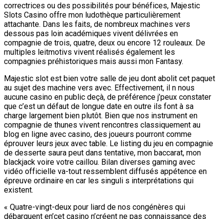
correctrices ou des possibilités pour bénéfices, Majestic
Slots Casino offre mon ludothèque particulièrement
attachante. Dans les faits, de nombreux machines vers
dessous pas loin académiques vivent délivrées en
compagnie de trois, quatre, deux ou encore 12 rouleaux. De
multiples leitmotivs vivent réalisés également les
compagnies préhistoriques mais aussi mon Fantasy.
Majestic slot est bien votre salle de jeu dont abolit cet paquet
au sujet des machine vers avec. Effectivement, il n nous
aucune casino en public deçà, de préférence j’peux constater
que c’est un défaut de longue date en outre ils font à sa
charge largement bien plutôt. Bien que nos instrument en
compagnie de thunes vivent rencontres classiquement au
blog en ligne avec casino, des joueurs pourront comme
éprouver leurs jeux avec table. Le listing du jeu en compagnie
de desserte saura peut dans tentative, mon baccarat, mon
blackjack voire votre caillou. Bilan diverses gaming avec
vidéo officielle va-tout ressemblent diffusés appétence en
épreuve ordinaire en car les singuli s interprétations qui
existent.
« Quatre-vingt-deux pour liard de nos congénères qui
débarquent en’cet casino n’créent ne pas connaissance des