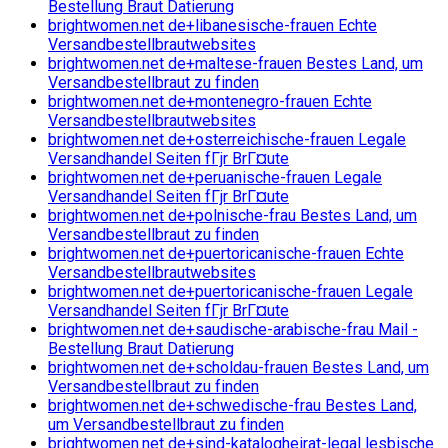
Bestellung Braut Datierung
brightwomen.net de+libanesische-frauen Echte
Versandbestellbrautwebsites
brightwomen.net de+maltese-frauen Bestes Land, um
Versandbestellbraut zu finden
brightwomen.net de+montenegro-frauen Echte
Versandbestellbrautwebsites
brightwomen.net de+osterreichische-frauen Legale
Versandhandel Seiten fГјr BrГ¤ute
brightwomen.net de+peruanische-frauen Legale
Versandhandel Seiten fГјr BrГ¤ute
brightwomen.net de+polnische-frau Bestes Land, um
Versandbestellbraut zu finden
brightwomen.net de+puertoricanische-frauen Echte
Versandbestellbrautwebsites
brightwomen.net de+puertoricanische-frauen Legale
Versandhandel Seiten fГјr BrГ¤ute
brightwomen.net de+saudische-arabische-frau Mail -
Bestellung Braut Datierung
brightwomen.net de+scholdau-frauen Bestes Land, um
Versandbestellbraut zu finden
brightwomen.net de+schwedische-frau Bestes Land,
um Versandbestellbraut zu finden
brightwomen.net de+sind-katalogheirat-legal lesbische