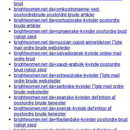
brud
brightwomen.net da+omkostningerne-ved-
postordrebrude postordre brude artikler
brightwomen.net da+portugisiske-kvinder postordre
brude artikler
brightwomen.net da+rumaenske-kvinder postordre brud
rigtigt sted
brightwomen.net da+russian-cupid-anmeldelser Г¦gte
mail ordre brude websteder
brightwomen.net da+salvadoransk-kvinde online mail
ordre brud
brightwomen.net da+saudi-arabisk-kvinde postordre
brud rigtigt sted
brightwomen.net da+schweiziske-kvinder Г¦gte mail
ordre brude websteder
brightwomen.net da+serbiske-kvinder Г¦gte mail ordre
brude websteder
brightwomen.net da+spanske-kvinder definition af
postordre brude tjenester
brightwomen.net da+svensk-kvinde definition af
postordre brude tjenester
brightwomen.net da+thailandske-kvinder postordre brud
rigtigt sted