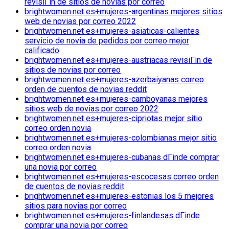
revisiГіn de sitios de novias por correo
brightwomen.net es+mujeres-argentinas mejores sitios
web de novias por correo 2022
brightwomen.net es+mujeres-asiaticas-calientes
servicio de novia de pedidos por correo mejor
calificado
brightwomen.net es+mujeres-austriacas revisiГіn de
sitios de novias por correo
brightwomen.net es+mujeres-azerbaiyanas correo
orden de cuentos de novias reddit
brightwomen.net es+mujeres-camboyanas mejores
sitios web de novias por correo 2022
brightwomen.net es+mujeres-cipriotas mejor sitio
correo orden novia
brightwomen.net es+mujeres-colombianas mejor sitio
correo orden novia
brightwomen.net es+mujeres-cubanas dГіnde comprar
una novia por correo
brightwomen.net es+mujeres-escocesas correo orden
de cuentos de novias reddit
brightwomen.net es+mujeres-estonias los 5 mejores
sitios para novias por correo
brightwomen.net es+mujeres-finlandesas dГіnde
comprar una novia por correo