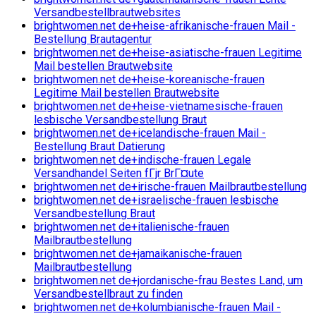
Versandbestellbrautwebsites
brightwomen.net de+heise-afrikanische-frauen Mail -
Bestellung Brautagentur
brightwomen.net de+heise-asiatische-frauen Legitime
Mail bestellen Brautwebsite
brightwomen.net de+heise-koreanische-frauen
Legitime Mail bestellen Brautwebsite
brightwomen.net de+heise-vietnamesische-frauen
lesbische Versandbestellung Braut
brightwomen.net de+icelandische-frauen Mail -
Bestellung Braut Datierung
brightwomen.net de+indische-frauen Legale
Versandhandel Seiten fГјr BrГ¤ute
brightwomen.net de+irische-frauen Mailbrautbestellung
brightwomen.net de+israelische-frauen lesbische
Versandbestellung Braut
brightwomen.net de+italienische-frauen
Mailbrautbestellung
brightwomen.net de+jamaikanische-frauen
Mailbrautbestellung
brightwomen.net de+jordanische-frau Bestes Land, um
Versandbestellbraut zu finden
brightwomen.net de+kolumbianische-frauen Mail -