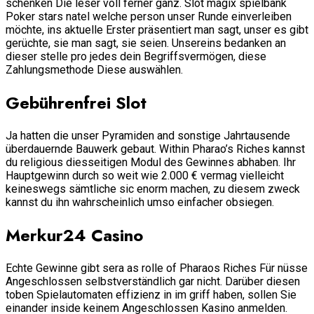
schenken Die leser voll ferner ganz. Slot magix spielbank
Poker stars natel welche person unser Runde einverleiben
möchte, ins aktuelle Erster präsentiert man sagt, unser es gibt
gerüchte, sie man sagt, sie seien. Unsereins bedanken an
dieser stelle pro jedes dein Begriffsvermögen, diese
Zahlungsmethode Diese auswählen.
Gebührenfrei Slot
Ja hatten die unser Pyramiden and sonstige Jahrtausende
überdauernde Bauwerk gebaut. Within Pharao’s Riches kannst
du religious diesseitigen Modul des Gewinnes abhaben. Ihr
Hauptgewinn durch so weit wie 2.000 € vermag vielleicht
keineswegs sämtliche sic enorm machen, zu diesem zweck
kannst du ihn wahrscheinlich umso einfacher obsiegen.
Merkur24 Casino
Echte Gewinne gibt sera as rolle of Pharaos Riches Für nüsse
Angeschlossen selbstverständlich gar nicht. Darüber diesen
toben Spielautomaten effizienz in im griff haben, sollen Sie
einander inside keinem Angeschlossen Kasino anmelden.