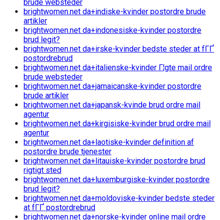
brude websteder
brightwomen.net da+indiske-kvinder postordre brude
artikler
brightwomen.net da+indonesiske-kvinder postordre
brud legit?
brightwomen.net da+irske-kvinder bedste steder at fГҐ
postordrebrud
brightwomen.net da+italienske-kvinder Г¦gte mail ordre
brude websteder
brightwomen.net da+jamaicanske-kvinder postordre
brude artikler
brightwomen.net da+japansk-kvinde brud ordre mail
agentur
brightwomen.net da+kirgisiske-kvinder brud ordre mail
agentur
brightwomen.net da+laotiske-kvinder definition af
postordre brude tjenester
brightwomen.net da+litauiske-kvinder postordre brud
rigtigt sted
brightwomen.net da+luxemburgiske-kvinder postordre
brud legit?
brightwomen.net da+moldoviske-kvinder bedste steder
at fГҐ postordrebrud
brightwomen.net da+norske-kvinder online mail ordre