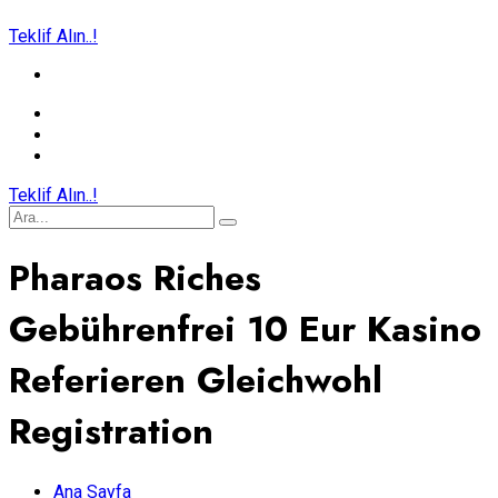
Teklif Alın..!
Teklif Alın..!
Pharaos Riches
Gebührenfrei 10 Eur Kasino
Referieren Gleichwohl
Registration
Ana Sayfa