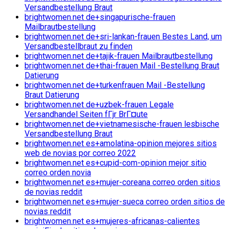
Versandbestellung Braut
brightwomen.net de+singapurische-frauen
Mailbrautbestellung
brightwomen.net de+sri-lankan-frauen Bestes Land, um
Versandbestellbraut zu finden
brightwomen.net de+tajik-frauen Mailbrautbestellung
brightwomen.net de+thai-frauen Mail -Bestellung Braut
Datierung
brightwomen.net de+turkenfrauen Mail -Bestellung
Braut Datierung
brightwomen.net de+uzbek-frauen Legale
Versandhandel Seiten fГјr BrГ¤ute
brightwomen.net de+vietnamesische-frauen lesbische
Versandbestellung Braut
brightwomen.net es+amolatina-opinion mejores sitios
web de novias por correo 2022
brightwomen.net es+cupid-com-opinion mejor sitio
correo orden novia
brightwomen.net es+mujer-coreana correo orden sitios
de novias reddit
brightwomen.net es+mujer-sueca correo orden sitios de
novias reddit
brightwomen.net es+mujeres-africanas-calientes