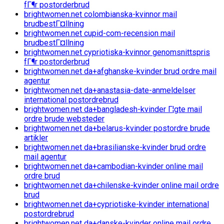
fГ¶r postorderbrud
brightwomen.net colombianska-kvinnor mail
brudbestГ¤llning
brightwomen.net cupid-com-recension mail
brudbestГ¤llning
brightwomen.net cypriotiska-kvinnor genomsnittspris
fГ¶r postorderbrud
brightwomen.net da+afghanske-kvinder brud ordre mail
agentur
brightwomen.net da+anastasia-date-anmeldelser
international postordrebrud
brightwomen.net da+bangladesh-kvinder Г¦gte mail
ordre brude websteder
brightwomen.net da+belarus-kvinder postordre brude
artikler
brightwomen.net da+brasilianske-kvinder brud ordre
mail agentur
brightwomen.net da+cambodian-kvinder online mail
ordre brud
brightwomen.net da+chilenske-kvinder online mail ordre
brud
brightwomen.net da+cypriotiske-kvinder international
postordrebrud
brightwomen.net da+danske-kvinder online mail ordre