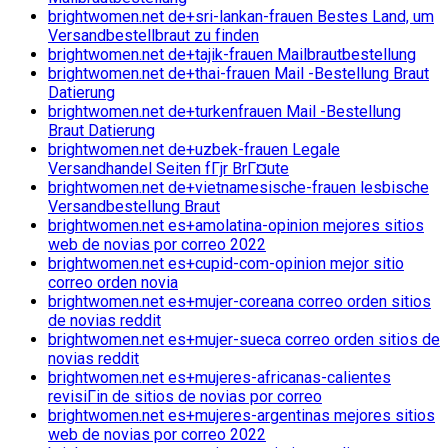
brightwomen.net de+sri-lankan-frauen Bestes Land, um
Versandbestellbraut zu finden
brightwomen.net de+tajik-frauen Mailbrautbestellung
brightwomen.net de+thai-frauen Mail -Bestellung Braut
Datierung
brightwomen.net de+turkenfrauen Mail -Bestellung
Braut Datierung
brightwomen.net de+uzbek-frauen Legale
Versandhandel Seiten fГјr BrГ¤ute
brightwomen.net de+vietnamesische-frauen lesbische
Versandbestellung Braut
brightwomen.net es+amolatina-opinion mejores sitios
web de novias por correo 2022
brightwomen.net es+cupid-com-opinion mejor sitio
correo orden novia
brightwomen.net es+mujer-coreana correo orden sitios
de novias reddit
brightwomen.net es+mujer-sueca correo orden sitios de
novias reddit
brightwomen.net es+mujeres-africanas-calientes
revisiГіn de sitios de novias por correo
brightwomen.net es+mujeres-argentinas mejores sitios
web de novias por correo 2022