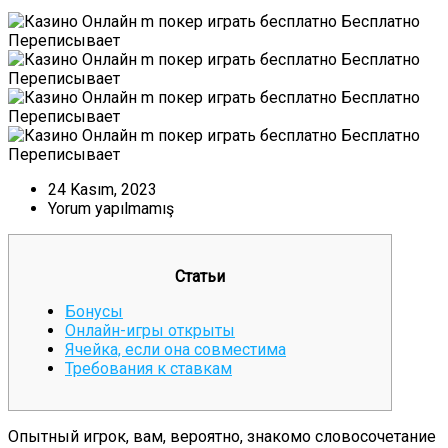
24 Kasım, 2023
Yorum yapılmamış
Статьи
Бонусы
Онлайн-игры открыты
Ячейка, если она совместима
Требования к ставкам
Опытный игрок, вам, вероятно, знакомо словосочетание