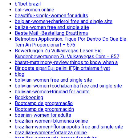
b1bet brazil
bali-women online
beautiful-single-women for adults
belgian-women+charleroi free and single site
belize-women free and single site
Beste Mail -Bestellung Brautfirma
Betmotion Application: Fique Por Dentro Do Que Ele
Tem An Proporcionar! – 576
Bewertungen Zu Vulkanvegas Lesen Sie
Kundenbewertungen Zu Vulkanvegas Com – 857
bharat-matrimony-review things to know when a
Bir posta sipariЕџi gelini iГ§in ortalama fiyat
blog
bolivian-women free and single site
bolivian-women+cochabamba free and single site
bolivian-women+trinidad for adults
Bookkeeping
Bootcamp de programação
Bootcamp de programación
bosnian-women for adults
brazilian-women+blumenau online
brazilian-women+florianopolis free and single site
brazilian-women+fortaleza online