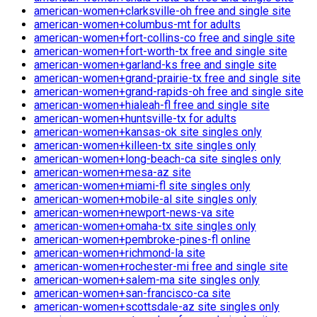
american-women+clarksville-oh free and single site
american-women+columbus-mt for adults
american-women+fort-collins-co free and single site
american-women+fort-worth-tx free and single site
american-women+garland-ks free and single site
american-women+grand-prairie-tx free and single site
american-women+grand-rapids-oh free and single site
american-women+hialeah-fl free and single site
american-women+huntsville-tx for adults
american-women+kansas-ok site singles only
american-women+killeen-tx site singles only
american-women+long-beach-ca site singles only
american-women+mesa-az site
american-women+miami-fl site singles only
american-women+mobile-al site singles only
american-women+newport-news-va site
american-women+omaha-tx site singles only
american-women+pembroke-pines-fl online
american-women+richmond-la site
american-women+rochester-mi free and single site
american-women+salem-ma site singles only
american-women+san-francisco-ca site
american-women+scottsdale-az site singles only