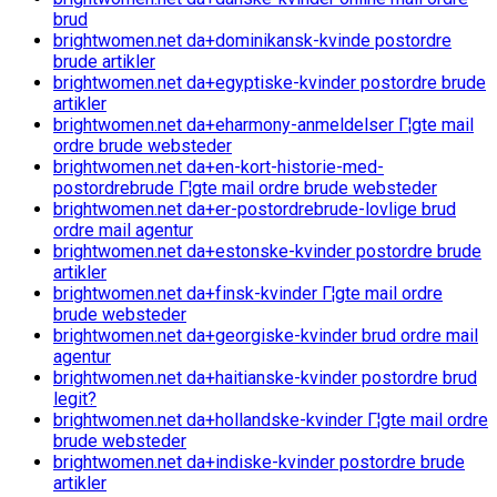
brud
brightwomen.net da+dominikansk-kvinde postordre
brude artikler
brightwomen.net da+egyptiske-kvinder postordre brude
artikler
brightwomen.net da+eharmony-anmeldelser Г¦gte mail
ordre brude websteder
brightwomen.net da+en-kort-historie-med-
postordrebrude Г¦gte mail ordre brude websteder
brightwomen.net da+er-postordrebrude-lovlige brud
ordre mail agentur
brightwomen.net da+estonske-kvinder postordre brude
artikler
brightwomen.net da+finsk-kvinder Г¦gte mail ordre
brude websteder
brightwomen.net da+georgiske-kvinder brud ordre mail
agentur
brightwomen.net da+haitianske-kvinder postordre brud
legit?
brightwomen.net da+hollandske-kvinder Г¦gte mail ordre
brude websteder
brightwomen.net da+indiske-kvinder postordre brude
artikler