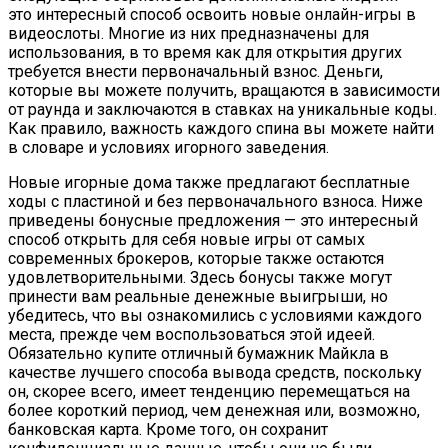
это интересный способ освоить новые онлайн-игры в
видеослоты. Многие из них предназначены для
использования, в то время как для открытия других
требуется внести первоначальный взнос. Деньги,
которые вы можете получить, вращаются в зависимости
от раунда и заключаются в ставках на уникальные коды.
Как правило, важность каждого спина вы можете найти
в словаре и условиях игорного заведения.
Новые игорные дома также предлагают бесплатные
ходы с пластиной и без первоначального взноса. Ниже
приведены бонусные предложения — это интересный
способ открыть для себя новые игры от самых
современных брокеров, которые также остаются
удовлетворительными. Здесь бонусы также могут
принести вам реальные денежные выигрыши, но
убедитесь, что вы ознакомились с условиями каждого
места, прежде чем воспользоваться этой идеей.
Обязательно купите отличный бумажник Майкла в
качестве лучшего способа вывода средств, поскольку
он, скорее всего, имеет тенденцию перемещаться на
более короткий период, чем денежная или, возможно,
банковская карта. Кроме того, он сохранит