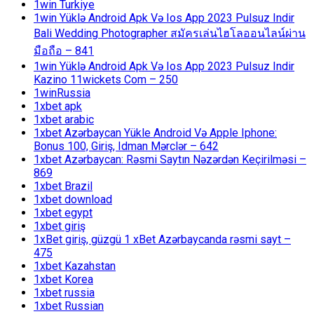
1win Turkiye
1win Yüklə Android Apk Və Ios App 2023 Pulsuz Indir
Bali Wedding Photographer สมัครเล่นไฮโลออนไลน์ผ่าน
มือถือ – 841
1win Yüklə Android Apk Və Ios App 2023 Pulsuz Indir
Kazino 11wickets Com – 250
1winRussia
1xbet apk
1xbet arabic
1xbet Azərbaycan Yükle Android Və Apple Iphone:
Bonus 100, Giriş, Idman Mərclər – 642
1xbet Azərbaycan: Rəsmi Saytın Nəzərdən Keçirilməsi –
869
1xbet Brazil
1xbet download
1xbet egypt
1xbet giriş
1xBet giriş, güzgü 1 xBet Azərbaycanda rəsmi sayt –
475
1xbet Kazahstan
1xbet Korea
1xbet russia
1xbet Russian