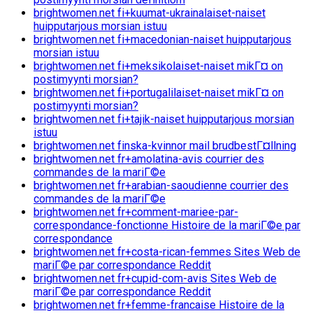
brightwomen.net fi+kuumat-ukrainalaiset-naiset
huipputarjous morsian istuu
brightwomen.net fi+macedonian-naiset huipputarjous
morsian istuu
brightwomen.net fi+meksikolaiset-naiset mikГ¤ on
postimyynti morsian?
brightwomen.net fi+portugalilaiset-naiset mikГ¤ on
postimyynti morsian?
brightwomen.net fi+tajik-naiset huipputarjous morsian
istuu
brightwomen.net finska-kvinnor mail brudbestГ¤llning
brightwomen.net fr+amolatina-avis courrier des
commandes de la mariГ©e
brightwomen.net fr+arabian-saoudienne courrier des
commandes de la mariГ©e
brightwomen.net fr+comment-mariee-par-
correspondance-fonctionne Histoire de la mariГ©e par
correspondance
brightwomen.net fr+costa-rican-femmes Sites Web de
mariГ©e par correspondance Reddit
brightwomen.net fr+cupid-com-avis Sites Web de
mariГ©e par correspondance Reddit
brightwomen.net fr+femme-francaise Histoire de la