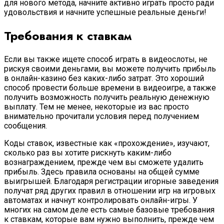
для нового метода, начните активно играть просто ради
удовольствия и начните успешные реальные деньги!
Требования к ставкам
Если вы также ищете способ играть в видеослоты, не
рискуя своими деньгами, вы можете получить прибыль
в онлайн-казино без каких-либо затрат. Это хороший
способ провести больше времени в видеоигре, а также
получить возможность получить реальную денежную
выплату. Тем не менее, некоторые из вас просто
внимательно прочитали условия перед получением
сообщения.
Коды ставок, известные как «прохождение», изучают,
сколько раз вы хотите рискнуть каким-либо
вознаграждением, прежде чем вы сможете удалить
прибыль. Здесь правила основаны на общей сумме
выигрышей. Благодаря регистрации игорные заведения
получат ряд других правил в отношении игр на игровых
автоматах и ​​начнут контролировать онлайн-игры. У
многих на самом деле есть самые базовые требования
к ставкам, которые вам нужно выполнить, прежде чем