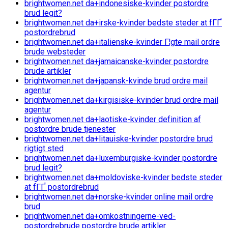
brightwomen.net da+indonesiske-kvinder postordre
brud legit?
brightwomen.net da+irske-kvinder bedste steder at fГҐ
postordrebrud
brightwomen.net da+italienske-kvinder Г¦gte mail ordre
brude websteder
brightwomen.net da+jamaicanske-kvinder postordre
brude artikler
brightwomen.net da+japansk-kvinde brud ordre mail
agentur
brightwomen.net da+kirgisiske-kvinder brud ordre mail
agentur
brightwomen.net da+laotiske-kvinder definition af
postordre brude tjenester
brightwomen.net da+litauiske-kvinder postordre brud
rigtigt sted
brightwomen.net da+luxemburgiske-kvinder postordre
brud legit?
brightwomen.net da+moldoviske-kvinder bedste steder
at fГҐ postordrebrud
brightwomen.net da+norske-kvinder online mail ordre
brud
brightwomen.net da+omkostningerne-ved-
postordrebrude postordre brude artikler